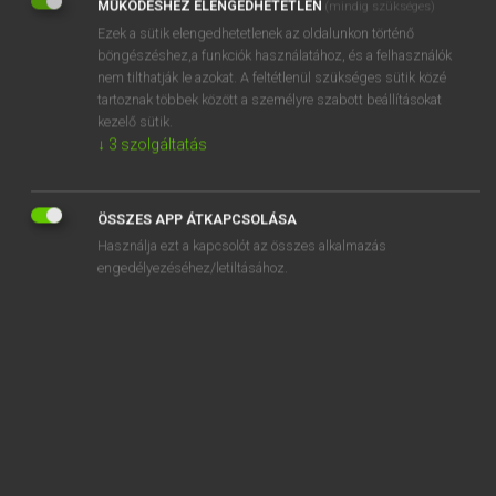
MŰKÖDÉSHEZ ELENGEDHETETLEN
(mindig szükséges)
Ezek a sütik elengedhetetlenek az oldalunkon történő
REGISZTRÁCIÓ
böngészéshez,a funkciók használatához, és a felhasználók
nem tilthatják le azokat. A feltétlenül szükséges sütik közé
tartoznak többek között a személyre szabott beállításokat
kezelő sütik.
↓
3
szolgáltatás
Henry Kammer, Boschné Ablonczy Emőke
MAGYAR−HOLLAND SZÓTÁR
ÖSSZES APP ÁTKAPCSOLÁSA
Kapcsolódó anyagok
Használja ezt a kapcsolót az összes alkalmazás
engedélyezéséhez/letiltásához.
kiigényel
kiindul
kiindulópont
kiír
kiírás
kiirt