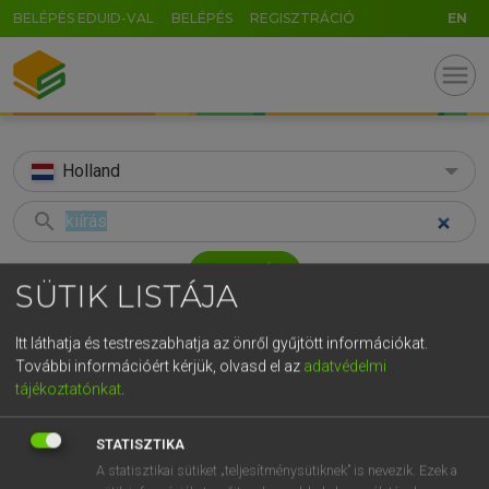
BELÉPÉS EDUID-VAL
BELÉPÉS
REGISZTRÁCIÓ
EN
menu
Holland
search
GR
KERESÉS
SÜTIK LISTÁJA
5
6
7
8
9
ö
ü
ó
TALÁLATOK
55 ms (2 db)
r
t
z
u
i
o
p
ő
ú
Itt láthatja és testreszabhatja az önről gyűjtött információkat.
További információért kérjük, olvasd el az
adatvédelmi
kiírás
kiír
g
h
j
k
l
é
á
ű
Ω
tájékoztatónkat
.
Magyar−holland szótár
Magyar−holland szótár
v
b
n
m
,
.
-
AltGr
STATISZTIKA
HENRY KAMMER, BOSCHNÉ ABLONCZY EMŐKE
A statisztikai sütiket „teljesítménysütiknek” is nevezik. Ezek a