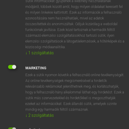
sütik információkat gyűjtenek a webhely használatának
Magyar−holland szótár
arrow_forward_ios
módjáról, többek között arról, hogy milyen oldalakat keresett fel
és milyen linkekre kattintott. Ezek az információk a felhasználó
azonosítására nem használhatóak, mivel az adatok
összesítettek és anonimizáltak. Céljuk kizárólag a weboldal
funkcióinak javítása. Ezek közé tartoznak a harmadik féltől
származó elemzési szolgáltatásokhoz tartozó sütik; ilyen
elemzési szolgáltatások a látogatóelemzések, a hőtérképek és a
VAN ELŐFIZETÉSED?
közösségi médiaanalitika.
Van előfizetésem a teljes szócikk megtekintéséhez.
↓
1
szolgáltatás
BELÉPÉS
MARKETING
Ezek a sütik nyomon követik a felhasználó online tevékenységét.
Az online tevékenységek megismerésével a hirdetők
relevánsabb reklámokat jeleníthetnek meg, és korlátozhatják,
hogy a felhasználó hány alkalommal láthat egy hirdetést. Ezek a
sütik más szervezetekkel és hirdetőkkel is megoszthatják
ezeket az információkat. Ezek állandó sütik, amelyek szinte
NINCS ELŐFIZETÉSED?
mindig egy harmadik féltől származnak.
Nincs regisztrációm és előfizetésem. A szótár 2 órás,
↓
2
szolgáltatás
díjmentes próbaverziójának elindításához regisztrálok és
belépek
.