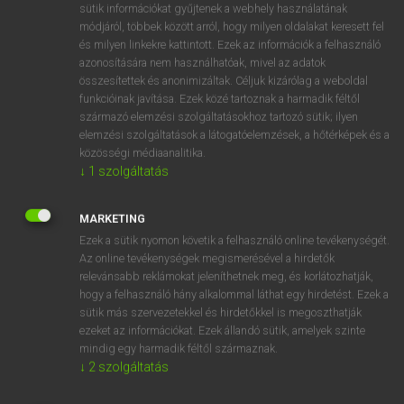
Magyar−holland szótár
arrow_forward_ios
sütik információkat gyűjtenek a webhely használatának
módjáról, többek között arról, hogy milyen oldalakat keresett fel
és milyen linkekre kattintott. Ezek az információk a felhasználó
azonosítására nem használhatóak, mivel az adatok
összesítettek és anonimizáltak. Céljuk kizárólag a weboldal
funkcióinak javítása. Ezek közé tartoznak a harmadik féltől
származó elemzési szolgáltatásokhoz tartozó sütik; ilyen
VAN ELŐFIZETÉSED?
elemzési szolgáltatások a látogatóelemzések, a hőtérképek és a
közösségi médiaanalitika.
Van előfizetésem a teljes szócikk megtekintéséhez.
↓
1
szolgáltatás
BELÉPÉS
MARKETING
Ezek a sütik nyomon követik a felhasználó online tevékenységét.
Az online tevékenységek megismerésével a hirdetők
relevánsabb reklámokat jeleníthetnek meg, és korlátozhatják,
hogy a felhasználó hány alkalommal láthat egy hirdetést. Ezek a
sütik más szervezetekkel és hirdetőkkel is megoszthatják
NINCS ELŐFIZETÉSED?
ezeket az információkat. Ezek állandó sütik, amelyek szinte
mindig egy harmadik féltől származnak.
Nincs regisztrációm és előfizetésem. A szótár 2 órás,
↓
2
szolgáltatás
díjmentes próbaverziójának elindításához regisztrálok és
belépek
.