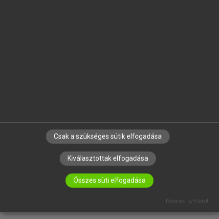
EGYÉNI FELHASZNÁLÓKNAK
TANULÓKNAK
OKTATÁSI INTÉZMÉNYEKNEK
VÁLLALATI MEGOLDÁSOK
SÚGÓ
RÓLUNK
ELÉRHETŐSÉG
SÜTI BEÁLLÍTÁSOK
Csak a szükséges sütik elfogadása
Kiválasztottak elfogadása
IRATKOZZ FEL HÍRLEVELÜNKRE!
Összes süti elfogadása
Powered by Klaro!