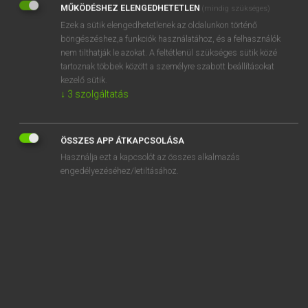
MŰKÖDÉSHEZ ELENGEDHETETLEN
(mindig szükséges)
Ezek a sütik elengedhetetlenek az oldalunkon történő
REGISZTRÁCIÓ
böngészéshez,a funkciók használatához, és a felhasználók
nem tilthatják le azokat. A feltétlenül szükséges sütik közé
tartoznak többek között a személyre szabott beállításokat
kezelő sütik.
↓
3
szolgáltatás
Henry Kammer, Boschné Ablonczy Emőke
MAGYAR−HOLLAND SZÓTÁR
ÖSSZES APP ÁTKAPCSOLÁSA
Kapcsolódó anyagok
Használja ezt a kapcsolót az összes alkalmazás
engedélyezéséhez/letiltásához.
kiereszt
kiérez
kierőszakol
kiértékel
kiértékelés
kiérződik