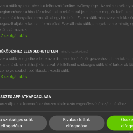
próbaverziójának elindítás
zek a sütik nyomon követik a felhasználó online tevékenységét. Az online tevékeny
BELÉPÉS
regisztrálok és
belépek
.
egismerésével a hirdetők relevánsabb reklámokat jeleníthetnek meg, és korlátozhat
elhasználó hány alkalommal láthat egy hirdetést. Ezek a sütik más szervezetekkel és
egoszthatják ezeket az információkat. Ezek állandó sütik, amelyek szinte mindig 
REGISZTRÁCIÓ
éltől származnak.
2
szolgáltatás
ŰKÖDÉSHEZ ELENGEDHETETLEN
(mindig szükséges)
zek a sütik elengedhetetlenek az oldalunkon történő böngészéshez,a funkciók hasz
elhasználók nem tilthatják le azokat. A feltétlenül szükséges sütik közé tartoznak t
zemélyre szabott beállításokat kezelő sütik.
3
szolgáltatás
SSZES APP ÁTKAPCSOLÁSA
HASZNÁLÓKNAK
SÚGÓ
asználja ezt a kapcsolót az összes alkalmazás engedélyezéséhez/letiltásához.
K
RÓLUNK
NTÉZMÉNYEKNEK
ELÉRHETŐSÉG
a szükséges sütik
Kiválasztottak
Összes
MEGOLDÁSOK
SÜTI BEÁLLÍTÁSOK
elfogadása
elfogadása
elfog