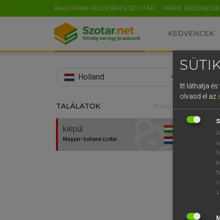
AKADÉMIAI HELYESÍRÁSI SZÓTÁR
HÍREK, ÉRDEKESS
KEDVENCEK
SÜTIK
search
Holland
Itt láthatja 
EN
olvasd el az
TALÁLATOK
HENR
33 ms (1 db)
0
Magy
S
kiépül
A
Magyar−holland szótár
w
l
a
t
s
↓
Van 