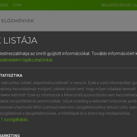
ÉGEK
GYIK
BELÉPÉS EDUID-V
ELŐZMÉNYEK
 LISTÁJA
és testreszabhatja az önről gyűjtött információkat.
További információért k
HU
DE
CN
FR
ES
IT
NL
RU
GR
adatvédelmi tájékoztatónkat
.
Y KAMMER, BOSCHNÉ ABLONCZY EMŐKE
1
2
3
4
5
6
7
8
9
ar−holland szótár
TATISZTIKA
q
w
e
r
t
z
u
i
 statisztikai sütiket „teljesítménysütiknek” is nevezik. Ezek a sütik információkat gy
ebhely használatának módjáról, többek között arról, hogy milyen oldalakat keresett 
a
s
d
f
g
h
j
k
l
é
inkekre kattintott. Ezek az információk a felhasználó azonosítására nem használható
datok összesítettek és anonimizáltak. Céljuk kizárólag a weboldal funkcióinak javít
í
y
x
c
v
b
n
m
,
.
artoznak a harmadik féltől származó elemzési szolgáltatásokhoz tartozó sütik; ilye
zolgáltatások a látogatóelemzések, a hőtérképek és a közösségi médiaanalitika.
VAN ELŐFIZETÉSED?
NINCS ELŐFIZETÉSED
1
szolgáltatás
előfizetésem a teljes szócikk
Nincs regisztrációm és előfiz
megtekintéséhez.
A szótár 2 órás, díjmente
MARKETING