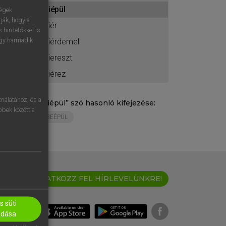
ához
kiépül
ségek
ják, hogy a
kiér
 hirdetőkkel is
egy harmadik
kiérdemel
kiereszt
kiérez
nálatához, és a
„
kiépül
” szó hasonló kifejezése:
öbbek között a
BEÉPÜL
IRATKOZZ FEL HÍRLEVELÜNKRE!
 süti
adása