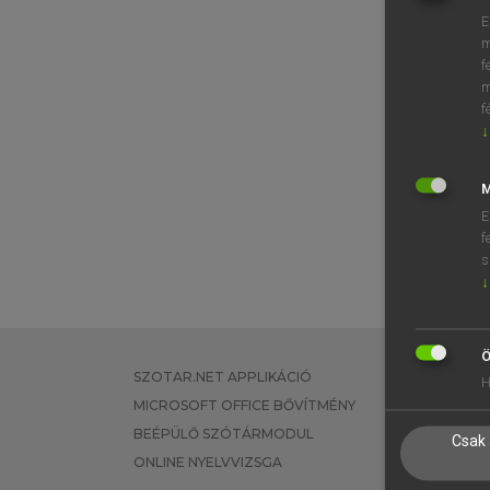
E
m
f
m
f
↓
M
E
f
s
↓
Ö
SZOTAR.NET APPLIKÁCIÓ
EGYÉNI FEL
H
MICROSOFT OFFICE BŐVÍTMÉNY
TANULÓKNA
BEÉPÜLŐ SZÓTÁRMODUL
OKTATÁSI I
Csak 
ONLINE NYELVVIZSGA
VÁLLALATI 