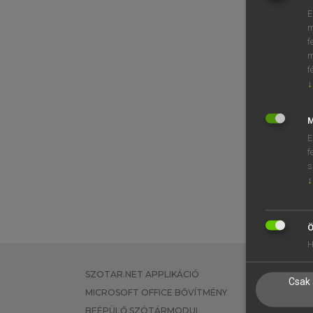
E
m
f
m
f
↓
M
E
f
s
↓
Ö
H
SZOTAR.NET APPLIKÁCIÓ
EGYÉNI FEL
Csak 
MICROSOFT OFFICE BŐVÍTMÉNY
TANULÓKNA
BEÉPÜLŐ SZÓTÁRMODUL
OKTATÁSI I