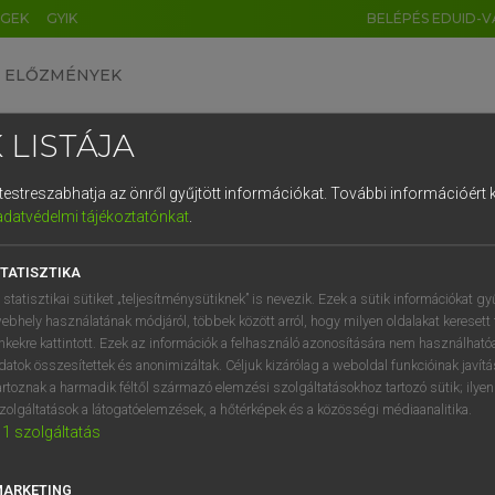
ÉGEK
GYIK
BELÉPÉS EDUID-V
ELŐZMÉNYEK
 LISTÁJA
és testreszabhatja az önről gyűjtött információkat.
További információért k
HU
DE
CN
FR
ES
IT
NL
RU
GR
adatvédelmi tájékoztatónkat
.
Y KAMMER, BOSCHNÉ ABLONCZY EMŐKE
1
2
3
4
5
6
7
8
9
ar−holland szótár
TATISZTIKA
q
w
e
r
t
z
u
i
 statisztikai sütiket „teljesítménysütiknek” is nevezik. Ezek a sütik információkat gy
ebhely használatának módjáról, többek között arról, hogy milyen oldalakat keresett 
a
s
d
f
g
h
j
k
l
é
inkekre kattintott. Ezek az információk a felhasználó azonosítására nem használható
datok összesítettek és anonimizáltak. Céljuk kizárólag a weboldal funkcióinak javít
í
y
x
c
v
b
n
m
,
.
artoznak a harmadik féltől származó elemzési szolgáltatásokhoz tartozó sütik; ilye
zolgáltatások a látogatóelemzések, a hőtérképek és a közösségi médiaanalitika.
VAN ELŐFIZETÉSED?
NINCS ELŐFIZETÉSED
1
szolgáltatás
előfizetésem a teljes szócikk
Nincs regisztrációm és előfiz
megtekintéséhez.
A szótár 2 órás, díjmente
MARKETING