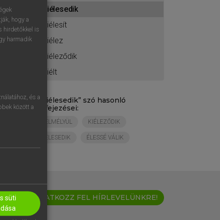
ához
kiélesedik
ségek
ják, hogy a
kiélesít
 hirdetőkkel is
egy harmadik
kiélez
kiéleződik
kiélt
nálatához, és a
„
kiélesedik
” szó hasonló
öbbek között a
kifejezései:
ELMÉLYÜL
KIÉLEZŐDIK
ÉLESEDIK
ÉLESSÉ VÁLIK
IRATKOZZ FEL HÍRLEVELÜNKRE!
 süti
adása