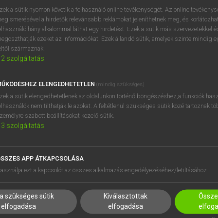
próbaverziójának elindítás
zek a sütik nyomon követik a felhasználó online tevékenységét. Az online tevékeny
BELÉPÉS
regisztrálok és
belépek
.
egismerésével a hirdetők relevánsabb reklámokat jeleníthetnek meg, és korlátozhat
elhasználó hány alkalommal láthat egy hirdetést. Ezek a sütik más szervezetekkel és
egoszthatják ezeket az információkat. Ezek állandó sütik, amelyek szinte mindig 
REGISZTRÁCIÓ
éltől származnak.
2
szolgáltatás
ŰKÖDÉSHEZ ELENGEDHETETLEN
(mindig szükséges)
zek a sütik elengedhetetlenek az oldalunkon történő böngészéshez,a funkciók hasz
elhasználók nem tilthatják le azokat. A feltétlenül szükséges sütik közé tartoznak t
zemélyre szabott beállításokat kezelő sütik.
3
szolgáltatás
SSZES APP ÁTKAPCSOLÁSA
asználja ezt a kapcsolót az összes alkalmazás engedélyezéséhez/letiltásához.
HASZNÁLÓKNAK
SÚGÓ
a szükséges sütik
Kiválasztottak
Összes
K
RÓLUNK
elfogadása
elfogadása
elfog
NTÉZMÉNYEKNEK
ELÉRHETŐSÉG