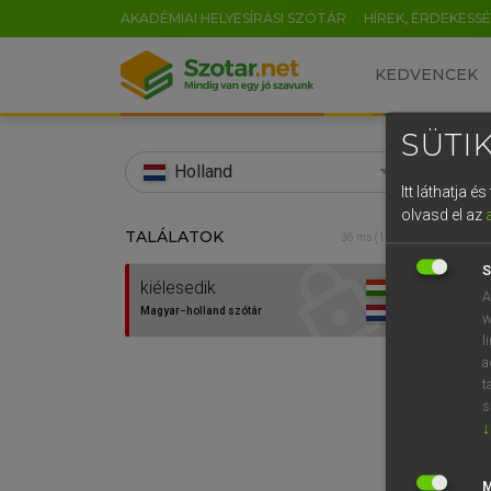
AKADÉMIAI HELYESÍRÁSI SZÓTÁR
HÍREK, ÉRDEKESS
KEDVENCEK
SÜTIK
search
Holland
Itt láthatja 
EN
olvasd el az
TALÁLATOK
HENR
36 ms (1 db)
0
Magy
S
kiélesedik
A
Magyar−holland szótár
w
l
a
t
s
↓
Van 