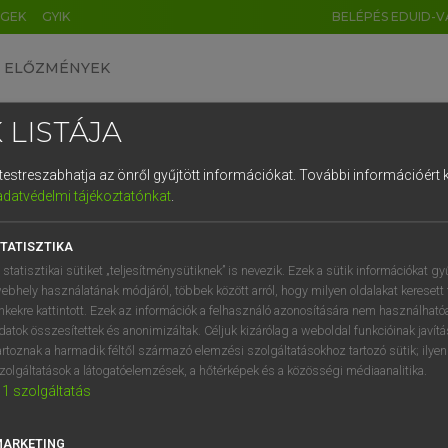
ÉGEK
GYIK
BELÉPÉS EDUID-V
ELŐZMÉNYEK
 LISTÁJA
és testreszabhatja az önről gyűjtött információkat.
További információért k
HU
DE
CN
FR
ES
IT
NL
RU
GR
adatvédelmi tájékoztatónkat
.
Y KAMMER, BOSCHNÉ ABLONCZY EMŐKE
1
2
3
4
5
6
7
8
9
ar−holland szótár
TATISZTIKA
q
w
e
r
t
z
u
i
 statisztikai sütiket „teljesítménysütiknek” is nevezik. Ezek a sütik információkat gy
ebhely használatának módjáról, többek között arról, hogy milyen oldalakat keresett 
a
s
d
f
g
h
j
k
l
é
inkekre kattintott. Ezek az információk a felhasználó azonosítására nem használható
datok összesítettek és anonimizáltak. Céljuk kizárólag a weboldal funkcióinak javít
í
y
x
c
v
b
n
m
,
.
artoznak a harmadik féltől származó elemzési szolgáltatásokhoz tartozó sütik; ilye
zolgáltatások a látogatóelemzések, a hőtérképek és a közösségi médiaanalitika.
VAN ELŐFIZETÉSED?
NINCS ELŐFIZETÉSED
1
szolgáltatás
előfizetésem a teljes szócikk
Nincs regisztrációm és előfiz
megtekintéséhez.
A szótár 2 órás, díjmente
MARKETING