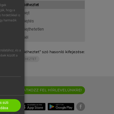
ához
kiéheztet
ségek
ják, hogy a
kiejt
 hirdetőkkel is
egy harmadik
kiejtés
kiejthetetlen
kiél
nálatához, és a
„
kiéheztet
” szó hasonló kifejezése:
öbbek között a
ÉHEZTET
IRATKOZZ FEL HÍRLEVELÜNKRE!
 süti
adása