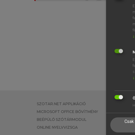
E
m
f
m
f
↓
M
E
f
s
↓
Ö
SZOTAR.NET APPLIKÁCIÓ
EGYÉNI FEL
H
MICROSOFT OFFICE BŐVÍTMÉNY
TANULÓKNA
BEÉPÜLŐ SZÓTÁRMODUL
OKTATÁSI I
Csak 
ONLINE NYELVVIZSGA
VÁLLALATI 