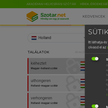
AKADÉMIAI HELYESÍRÁSI SZÓTÁR
HÍREK, ÉRDEKESS
KEDVENCEK
SÜTIK
search
Holland
Itt láthatja 
EN
olvasd el az
TALÁLATOK
HENR
43 ms (3 db)
0
Magy
S
kiéheztet
A
Magyar−holland szótár
w
l
a
uithongeren
t
Holland−magyar szótár
s
↓
verhongeren
Van 
Holland−magyar szótár