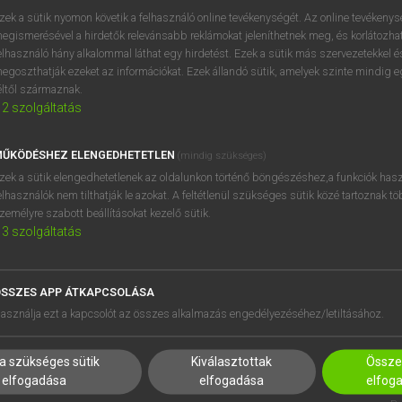
próbaverziójának elindítás
zek a sütik nyomon követik a felhasználó online tevékenységét. Az online tevékeny
BELÉPÉS
regisztrálok és
belépek
.
egismerésével a hirdetők relevánsabb reklámokat jeleníthetnek meg, és korlátozhat
elhasználó hány alkalommal láthat egy hirdetést. Ezek a sütik más szervezetekkel és
egoszthatják ezeket az információkat. Ezek állandó sütik, amelyek szinte mindig 
REGISZTRÁCIÓ
éltől származnak.
2
szolgáltatás
ŰKÖDÉSHEZ ELENGEDHETETLEN
(mindig szükséges)
zek a sütik elengedhetetlenek az oldalunkon történő böngészéshez,a funkciók hasz
elhasználók nem tilthatják le azokat. A feltétlenül szükséges sütik közé tartoznak t
zemélyre szabott beállításokat kezelő sütik.
3
szolgáltatás
SSZES APP ÁTKAPCSOLÁSA
HASZNÁLÓKNAK
SÚGÓ
asználja ezt a kapcsolót az összes alkalmazás engedélyezéséhez/letiltásához.
K
RÓLUNK
NTÉZMÉNYEKNEK
ELÉRHETŐSÉG
a szükséges sütik
Kiválasztottak
Összes
MEGOLDÁSOK
SÜTI BEÁLLÍTÁSOK
elfogadása
elfogadása
elfog