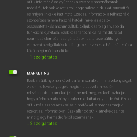
Magyar−holland szótár
arrow_forward_ios
sütik információkat gyűjtenek a webhely használatának
módjáról, többek között arról, hogy milyen oldalakat keresett fel
és milyen linkekre kattintott. Ezek az információk a felhasználó
azonosítására nem használhatóak, mivel az adatok
összesítettek és anonimizáltak. Céljuk kizárólag a weboldal
funkcióinak javítása. Ezek közé tartoznak a harmadik féltől
származó elemzési szolgáltatásokhoz tartozó sütik; ilyen
VAN ELŐFIZETÉSED?
elemzési szolgáltatások a látogatóelemzések, a hőtérképek és a
közösségi médiaanalitika.
Van előfizetésem a teljes szócikk megtekintéséhez.
↓
1
szolgáltatás
BELÉPÉS
MARKETING
Ezek a sütik nyomon követik a felhasználó online tevékenységét.
Az online tevékenységek megismerésével a hirdetők
relevánsabb reklámokat jeleníthetnek meg, és korlátozhatják,
hogy a felhasználó hány alkalommal láthat egy hirdetést. Ezek a
sütik más szervezetekkel és hirdetőkkel is megoszthatják
ezeket az információkat. Ezek állandó sütik, amelyek szinte
NINCS ELŐFIZETÉSED?
mindig egy harmadik féltől származnak.
Nincs regisztrációm és előfizetésem. A szótár 2 órás,
↓
2
szolgáltatás
díjmentes próbaverziójának elindításához regisztrálok és
belépek
.