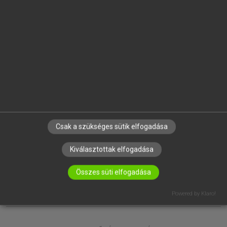
EGYÉNI FELHASZNÁLÓKNAK
TANULÓKNAK
OKTATÁSI INTÉZMÉNYEKNEK
VÁLLALATI MEGOLDÁSOK
SÚGÓ
RÓLUNK
ELÉRHETŐSÉG
SÜTI BEÁLLÍTÁSOK
Csak a szükséges sütik elfogadása
IRATKOZZ FEL HÍRLEVELÜNKRE!
Kiválasztottak elfogadása
Összes süti elfogadása
Powered by Klaro!