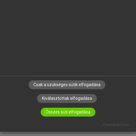
EGYÉNI FELHASZNÁLÓKNAK
TANULÓKNAK
OKTATÁSI INTÉZMÉNYEKNEK
VÁLLALATI MEGOLDÁSOK
SÚGÓ
RÓLUNK
ELÉRHETŐSÉG
SÜTI BEÁLLÍTÁSOK
Csak a szükséges sütik elfogadása
Kiválasztottak elfogadása
IRATKOZZ FEL HÍRLEVELÜNKRE!
Összes süti elfogadása
Powered by Klaro!