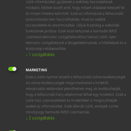
Magyar−holland szótár
arrow_forward_ios
sütik információkat gyűjtenek a webhely használatának
módjáról, többek között arról, hogy milyen oldalakat keresett fel
és milyen linkekre kattintott. Ezek az információk a felhasználó
azonosítására nem használhatóak, mivel az adatok
összesítettek és anonimizáltak. Céljuk kizárólag a weboldal
funkcióinak javítása. Ezek közé tartoznak a harmadik féltől
származó elemzési szolgáltatásokhoz tartozó sütik; ilyen
VAN ELŐFIZETÉSED?
elemzési szolgáltatások a látogatóelemzések, a hőtérképek és a
közösségi médiaanalitika.
Van előfizetésem a teljes szócikk megtekintéséhez.
↓
1
szolgáltatás
BELÉPÉS
MARKETING
Ezek a sütik nyomon követik a felhasználó online tevékenységét.
Az online tevékenységek megismerésével a hirdetők
relevánsabb reklámokat jeleníthetnek meg, és korlátozhatják,
hogy a felhasználó hány alkalommal láthat egy hirdetést. Ezek a
sütik más szervezetekkel és hirdetőkkel is megoszthatják
ezeket az információkat. Ezek állandó sütik, amelyek szinte
NINCS ELŐFIZETÉSED?
mindig egy harmadik féltől származnak.
Nincs regisztrációm és előfizetésem. A szótár 2 órás,
↓
2
szolgáltatás
díjmentes próbaverziójának elindításához regisztrálok és
belépek
.