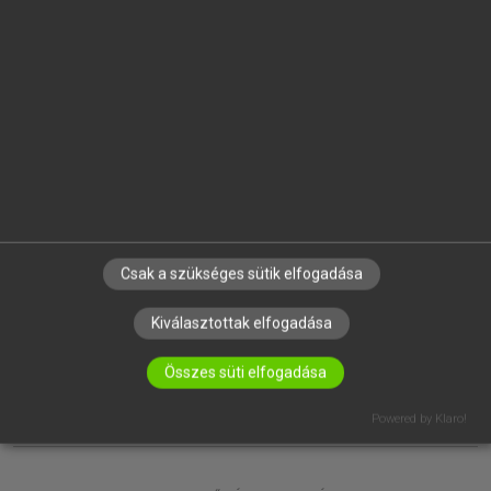
EGYÉNI FELHASZNÁLÓKNAK
TANULÓKNAK
OKTATÁSI INTÉZMÉNYEKNEK
VÁLLALATI MEGOLDÁSOK
SÚGÓ
RÓLUNK
ELÉRHETŐSÉG
SÜTI BEÁLLÍTÁSOK
Csak a szükséges sütik elfogadása
IRATKOZZ FEL HÍRLEVELÜNKRE!
Kiválasztottak elfogadása
Összes süti elfogadása
Powered by Klaro!