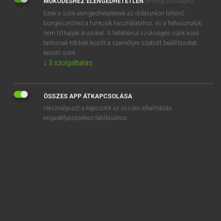
MŰKÖDÉSHEZ ELENGEDHETETLEN
(mindig szükséges)
Ezek a sütik elengedhetetlenek az oldalunkon történő
REGISZTRÁCIÓ
böngészéshez,a funkciók használatához, és a felhasználók
nem tilthatják le azokat. A feltétlenül szükséges sütik közé
tartoznak többek között a személyre szabott beállításokat
kezelő sütik.
↓
3
szolgáltatás
Henry Kammer, Boschné Ablonczy Emőke
MAGYAR−HOLLAND SZÓTÁR
ÖSSZES APP ÁTKAPCSOLÁSA
Kapcsolódó anyagok
Használja ezt a kapcsolót az összes alkalmazás
engedélyezéséhez/letiltásához.
kialszik
kiált
kiáltás
kiáltó
kiáltoz
kiáltozás