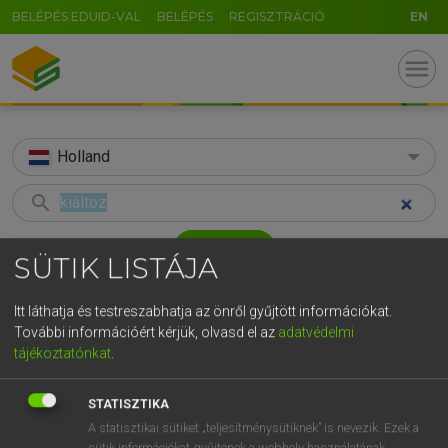
BELÉPÉS EDUID-VAL
BELÉPÉS
REGISZTRÁCIÓ
EN
menu
Holland
search
GR
KERESÉS
SÜTIK LISTÁJA
5
6
7
8
9
ö
ü
ó
TALÁLATOK
42 ms (1 db)
Itt láthatja és testreszabhatja az önről gyűjtött információkat.
r
t
z
u
i
o
p
ő
ú
További információért kérjük, olvasd el az
adatvédelmi
kiáltoz
tájékoztatónkat
.
g
h
j
k
l
é
á
ű
Ω
Magyar−holland szótár
v
b
n
m
,
.
-
AltGr
STATISZTIKA
HENRY KAMMER, BOSCHNÉ ABLONCZY EMŐKE
A statisztikai sütiket „teljesítménysütiknek” is nevezik. Ezek a
sütik információkat gyűjtenek a webhely használatának