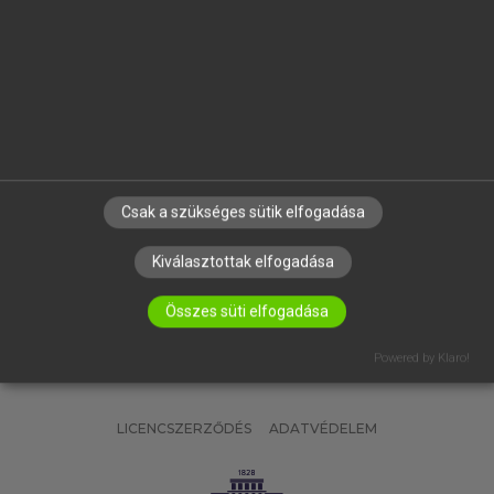
OKTATÁSI INTÉZMÉNYEKNEK
VÁLLALATI MEGOLDÁSOK
SÚGÓ
RÓLUNK
ELÉRHETŐSÉG
SÜTI BEÁLLÍTÁSOK
Csak a szükséges sütik elfogadása
IRATKOZZ FEL HÍRLEVELÜNKRE!
Kiválasztottak elfogadása
Összes süti elfogadása
Powered by Klaro!
LICENCSZERZŐDÉS
ADATVÉDELEM