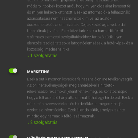
Magyar−holland szótár
módjáról, többek között arról, hogy milyen oldalakat keresett fel
és milyen linkekre kattintott. Ezek az információk a felhasználó
azonosítására nem használhatóak, mivel az adatok
összesítettek és anonimizáltak. Céljuk kizárólag a weboldal
funkcióinak javítása. Ezek közé tartoznak a harmadik féltől
származó elemzési szolgáltatásokhoz tartozó sütik; ilyen
elemzési szolgáltatások a látogatóelemzések, a hőtérképek és a
VAN ELŐFIZETÉSED?
közösségi médiaanalitika.
Van előfizetésem a teljes szócikk megtekintéséhez.
↓
1
szolgáltatás
BELÉPÉS
MARKETING
Ezek a sütik nyomon követik a felhasználó online tevékenységét.
Az online tevékenységek megismerésével a hirdetők
relevánsabb reklámokat jeleníthetnek meg, és korlátozhatják,
hogy a felhasználó hány alkalommal láthat egy hirdetést. Ezek a
sütik más szervezetekkel és hirdetőkkel is megoszthatják
ezeket az információkat. Ezek állandó sütik, amelyek szinte
NINCS ELŐFIZETÉSED?
mindig egy harmadik féltől származnak.
Nincs regisztrációm és előfizetésem. A szótár 2 órás,
↓
2
szolgáltatás
díjmentes próbaverziójának elindításához regisztrálok és
belépek
.