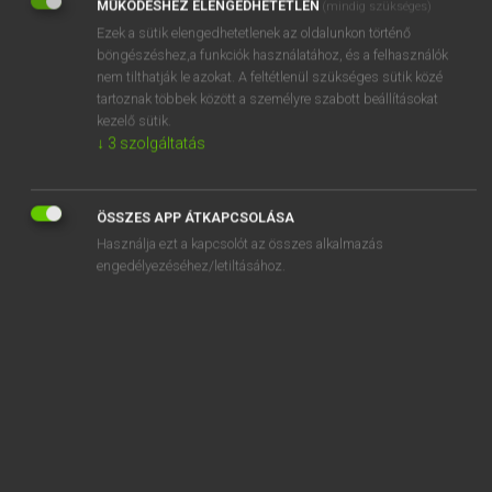
MŰKÖDÉSHEZ ELENGEDHETETLEN
(mindig szükséges)
Ezek a sütik elengedhetetlenek az oldalunkon történő
REGISZTRÁCIÓ
böngészéshez,a funkciók használatához, és a felhasználók
nem tilthatják le azokat. A feltétlenül szükséges sütik közé
tartoznak többek között a személyre szabott beállításokat
kezelő sütik.
↓
3
szolgáltatás
Henry Kammer, Boschné Ablonczy Emőke
MAGYAR−HOLLAND SZÓTÁR
ÖSSZES APP ÁTKAPCSOLÁSA
Kapcsolódó anyagok
Használja ezt a kapcsolót az összes alkalmazás
engedélyezéséhez/letiltásához.
kiakolbólít
kialakít
kialakul
kiáll
kiállás
kiállhatatlan