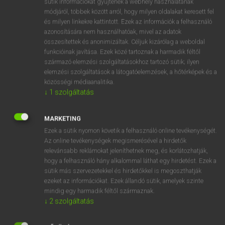
sütik információkat gyűjtenek a webhely használatának
Magyar−holland szótár
arrow_forward_ios
módjáról, többek között arról, hogy milyen oldalakat keresett fel
és milyen linkekre kattintott. Ezek az információk a felhasználó
azonosítására nem használhatóak, mivel az adatok
összesítettek és anonimizáltak. Céljuk kizárólag a weboldal
funkcióinak javítása. Ezek közé tartoznak a harmadik féltől
származó elemzési szolgáltatásokhoz tartozó sütik; ilyen
elemzési szolgáltatások a látogatóelemzések, a hőtérképek és a
VAN ELŐFIZETÉSED?
közösségi médiaanalitika.
Van előfizetésem a teljes szócikk megtekintéséhez.
↓
1
szolgáltatás
BELÉPÉS
MARKETING
Ezek a sütik nyomon követik a felhasználó online tevékenységét.
Az online tevékenységek megismerésével a hirdetők
relevánsabb reklámokat jeleníthetnek meg, és korlátozhatják,
hogy a felhasználó hány alkalommal láthat egy hirdetést. Ezek a
sütik más szervezetekkel és hirdetőkkel is megoszthatják
ezeket az információkat. Ezek állandó sütik, amelyek szinte
NINCS ELŐFIZETÉSED?
mindig egy harmadik féltől származnak.
Nincs regisztrációm és előfizetésem. A szótár 2 órás,
↓
2
szolgáltatás
díjmentes próbaverziójának elindításához regisztrálok és
belépek
.