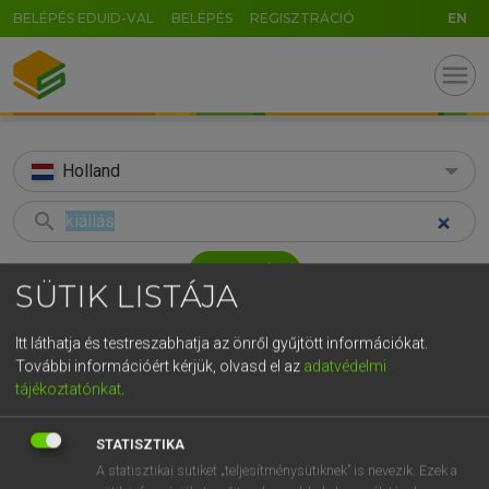
BELÉPÉS EDUID-VAL
BELÉPÉS
REGISZTRÁCIÓ
EN
menu
Holland
search
GR
KERESÉS
SÜTIK LISTÁJA
5
6
7
8
9
ö
ü
ó
TALÁLATOK
36 ms (2 db)
r
t
z
u
i
o
p
ő
ú
Itt láthatja és testreszabhatja az önről gyűjtött információkat.
További információért kérjük, olvasd el az
adatvédelmi
kiállás
kiáll
g
h
j
k
l
é
á
ű
Ω
tájékoztatónkat
.
Magyar−holland szótár
Magyar−holland szótár
v
b
n
m
,
.
-
AltGr
STATISZTIKA
HENRY KAMMER, BOSCHNÉ ABLONCZY EMŐKE
A statisztikai sütiket „teljesítménysütiknek” is nevezik. Ezek a