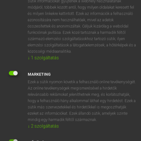
sütik információkat gyűjtenek a webhely használatának
Magyar−holland szótár
arrow_forward_ios
módjáról, többek között arról, hogy milyen oldalakat keresett fel
és milyen linkekre kattintott. Ezek az információk a felhasználó
azonosítására nem használhatóak, mivel az adatok
összesítettek és anonimizáltak. Céljuk kizárólag a weboldal
funkcióinak javítása. Ezek közé tartoznak a harmadik féltől
származó elemzési szolgáltatásokhoz tartozó sütik; ilyen
elemzési szolgáltatások a látogatóelemzések, a hőtérképek és a
VAN ELŐFIZETÉSED?
közösségi médiaanalitika.
Van előfizetésem a teljes szócikk megtekintéséhez.
↓
1
szolgáltatás
BELÉPÉS
MARKETING
Ezek a sütik nyomon követik a felhasználó online tevékenységét.
Az online tevékenységek megismerésével a hirdetők
relevánsabb reklámokat jeleníthetnek meg, és korlátozhatják,
hogy a felhasználó hány alkalommal láthat egy hirdetést. Ezek a
sütik más szervezetekkel és hirdetőkkel is megoszthatják
ezeket az információkat. Ezek állandó sütik, amelyek szinte
NINCS ELŐFIZETÉSED?
mindig egy harmadik féltől származnak.
Nincs regisztrációm és előfizetésem. A szótár 2 órás,
↓
2
szolgáltatás
díjmentes próbaverziójának elindításához regisztrálok és
belépek
.