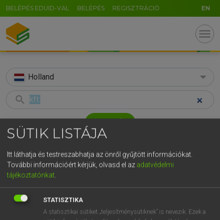
BELÉPÉS EDUID-VAL
BELÉPÉS
REGISZTRÁCIÓ
EN
menu
Holland
search
GR
KERESÉS
SÜTIK LISTÁJA
5
6
7
8
9
ö
ü
ó
TALÁLATOK
92 ms (4 db)
r
t
z
u
i
o
p
ő
ú
Itt láthatja és testreszabhatja az önről gyűjtött információkat.
További információért kérjük, olvasd el az
adatvédelmi
kft.
BV
BVB
g
h
j
k
l
é
á
ű
Ω
tájékoztatónkat
.
Magyar−holland szótár
Holland−magyar szótár
Hollan
v
b
n
m
,
.
-
AltGr
STATISZTIKA
HENRY KAMMER, BOSCHNÉ ABLONCZY EMŐKE
A statisztikai sütiket „teljesítménysütiknek” is nevezik. Ezek a