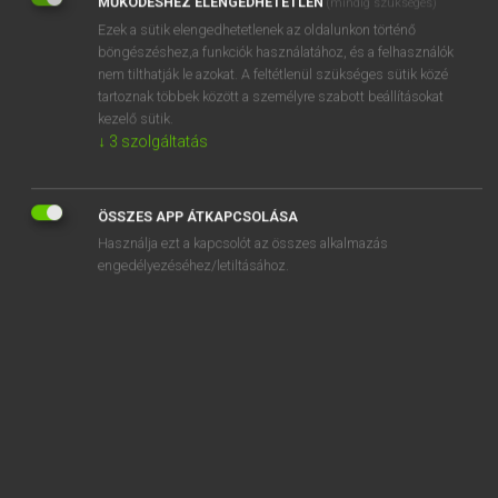
MŰKÖDÉSHEZ ELENGEDHETETLEN
(mindig szükséges)
Ezek a sütik elengedhetetlenek az oldalunkon történő
REGISZTRÁCIÓ
böngészéshez,a funkciók használatához, és a felhasználók
nem tilthatják le azokat. A feltétlenül szükséges sütik közé
tartoznak többek között a személyre szabott beállításokat
kezelő sütik.
↓
3
szolgáltatás
Henry Kammer, Boschné Ablonczy Emőke
MAGYAR−HOLLAND SZÓTÁR
ÖSSZES APP ÁTKAPCSOLÁSA
Kapcsolódó anyagok
Használja ezt a kapcsolót az összes alkalmazás
engedélyezéséhez/letiltásához.
kezdve
kezecske
kezel
kezelés
kezelési
kezelhető