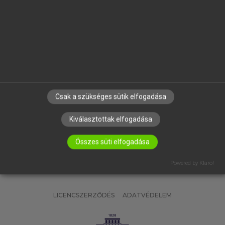
OKTATÁSI INTÉZMÉNYEKNEK
VÁLLALATI MEGOLDÁSOK
SÚGÓ
RÓLUNK
ELÉRHETŐSÉG
SÜTI BEÁLLÍTÁSOK
Csak a szükséges sütik elfogadása
IRATKOZZ FEL HÍRLEVELÜNKRE!
Kiválasztottak elfogadása
Összes süti elfogadása
Powered by Klaro!
LICENCSZERZŐDÉS
ADATVÉDELEM