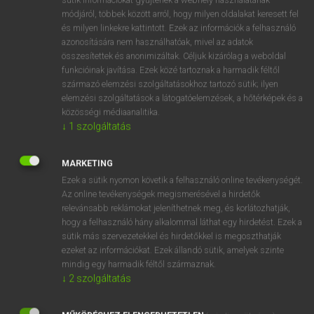
Magyar−holland szótár
arrow_forward_ios
módjáról, többek között arról, hogy milyen oldalakat keresett fel
és milyen linkekre kattintott. Ezek az információk a felhasználó
azonosítására nem használhatóak, mivel az adatok
összesítettek és anonimizáltak. Céljuk kizárólag a weboldal
funkcióinak javítása. Ezek közé tartoznak a harmadik féltől
származó elemzési szolgáltatásokhoz tartozó sütik; ilyen
elemzési szolgáltatások a látogatóelemzések, a hőtérképek és a
VAN ELŐFIZETÉSED?
közösségi médiaanalitika.
Van előfizetésem a teljes szócikk megtekintéséhez.
↓
1
szolgáltatás
BELÉPÉS
MARKETING
Ezek a sütik nyomon követik a felhasználó online tevékenységét.
Az online tevékenységek megismerésével a hirdetők
relevánsabb reklámokat jeleníthetnek meg, és korlátozhatják,
hogy a felhasználó hány alkalommal láthat egy hirdetést. Ezek a
sütik más szervezetekkel és hirdetőkkel is megoszthatják
ezeket az információkat. Ezek állandó sütik, amelyek szinte
NINCS ELŐFIZETÉSED?
mindig egy harmadik féltől származnak.
Nincs regisztrációm és előfizetésem. A szótár 2 órás,
↓
2
szolgáltatás
díjmentes próbaverziójának elindításához regisztrálok és
belépek
.