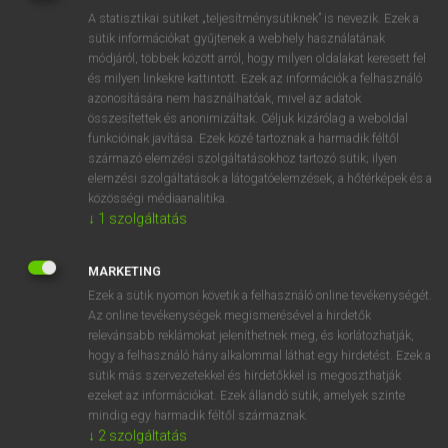
Magyar−holland szótár
arrow_forward_ios
A statisztikai sütiket „teljesítménysütiknek” is nevezik. Ezek a
sütik információkat gyűjtenek a webhely használatának
módjáról, többek között arról, hogy milyen oldalakat keresett fel
és milyen linkekre kattintott. Ezek az információk a felhasználó
azonosítására nem használhatóak, mivel az adatok
összesítettek és anonimizáltak. Céljuk kizárólag a weboldal
funkcióinak javítása. Ezek közé tartoznak a harmadik féltől
VAN ELŐFIZETÉSED?
származó elemzési szolgáltatásokhoz tartozó sütik; ilyen
Van előfizetésem a teljes szócikk megtekintéséhez.
elemzési szolgáltatások a látogatóelemzések, a hőtérképek és a
közösségi médiaanalitika.
BELÉPÉS
↓
1
szolgáltatás
MARKETING
Ezek a sütik nyomon követik a felhasználó online tevékenységét.
Az online tevékenységek megismerésével a hirdetők
relevánsabb reklámokat jeleníthetnek meg, és korlátozhatják,
hogy a felhasználó hány alkalommal láthat egy hirdetést. Ezek a
NINCS ELŐFIZETÉSED?
sütik más szervezetekkel és hirdetőkkel is megoszthatják
Nincs regisztrációm és előfizetésem. A szótár 2 órás,
ezeket az információkat. Ezek állandó sütik, amelyek szinte
mindig egy harmadik féltől származnak.
díjmentes próbaverziójának elindításához regisztrálok és
↓
2
szolgáltatás
belépek
.