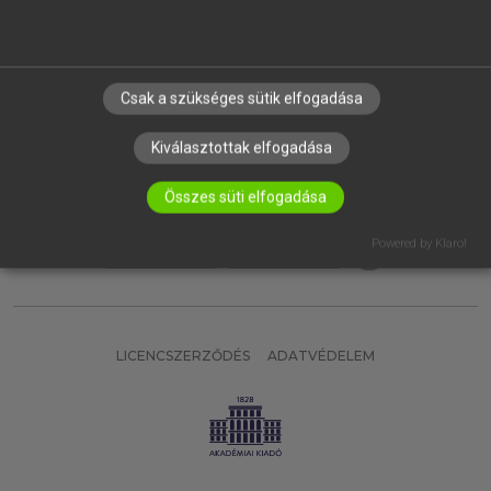
SÚGÓ
RÓLUNK
ELÉRHETŐSÉG
Csak a szükséges sütik elfogadása
SÜTI BEÁLLÍTÁSOK
Kiválasztottak elfogadása
IRATKOZZ FEL HÍRLEVELÜNKRE!
Összes süti elfogadása
Powered by Klaro!
LICENCSZERZŐDÉS
ADATVÉDELEM