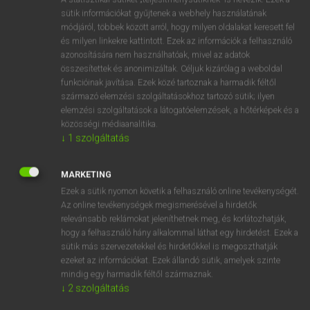
Magyar−holland szótár
arrow_forward_ios
sütik információkat gyűjtenek a webhely használatának
módjáról, többek között arról, hogy milyen oldalakat keresett fel
és milyen linkekre kattintott. Ezek az információk a felhasználó
azonosítására nem használhatóak, mivel az adatok
összesítettek és anonimizáltak. Céljuk kizárólag a weboldal
funkcióinak javítása. Ezek közé tartoznak a harmadik féltől
származó elemzési szolgáltatásokhoz tartozó sütik; ilyen
VAN ELŐFIZETÉSED?
elemzési szolgáltatások a látogatóelemzések, a hőtérképek és a
Van előfizetésem a teljes szócikk megtekintéséhez.
közösségi médiaanalitika.
↓
1
szolgáltatás
BELÉPÉS
MARKETING
Ezek a sütik nyomon követik a felhasználó online tevékenységét.
Az online tevékenységek megismerésével a hirdetők
relevánsabb reklámokat jeleníthetnek meg, és korlátozhatják,
hogy a felhasználó hány alkalommal láthat egy hirdetést. Ezek a
sütik más szervezetekkel és hirdetőkkel is megoszthatják
NINCS ELŐFIZETÉSED?
ezeket az információkat. Ezek állandó sütik, amelyek szinte
Nincs regisztrációm és előfizetésem. A szótár 2 órás,
mindig egy harmadik féltől származnak.
↓
2
szolgáltatás
díjmentes próbaverziójának elindításához regisztrálok és
belépek
.