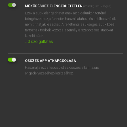
MŰKÖDÉSHEZ ELENGEDHETETLEN
(mindig szükséges)
REGISZTRÁCIÓ
Ezek a sütik elengedhetetlenek az oldalunkon történő
böngészéshez,a funkciók használatához, és a felhasználók
nem tilthatják le azokat. A feltétlenül szükséges sütik közé
tartoznak többek között a személyre szabott beállításokat
kezelő sütik.
↓
3
szolgáltatás
Henry Kammer, Boschné Ablonczy Emőke
MAGYAR−HOLLAND SZÓTÁR
ÖSSZES APP ÁTKAPCSOLÁSA
Kapcsolódó anyagok
Használja ezt a kapcsolót az összes alkalmazás
engedélyezéséhez/letiltásához.
kezdeményezés
kezdeményező
kezdés
kezdet
kezdeti
kezdetleges