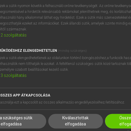
próbaverziójának elindítás
zek a sütik nyomon követik a felhasználó online tevékenységét. Az online tevékeny
BELÉPÉS
regisztrálok és
belépek
.
egismerésével a hirdetők relevánsabb reklámokat jeleníthetnek meg, és korlátozhat
elhasználó hány alkalommal láthat egy hirdetést. Ezek a sütik más szervezetekkel és
egoszthatják ezeket az információkat. Ezek állandó sütik, amelyek szinte mindig 
REGISZTRÁCIÓ
éltől származnak.
2
szolgáltatás
ŰKÖDÉSHEZ ELENGEDHETETLEN
(mindig szükséges)
zek a sütik elengedhetetlenek az oldalunkon történő böngészéshez,a funkciók hasz
elhasználók nem tilthatják le azokat. A feltétlenül szükséges sütik közé tartoznak t
zemélyre szabott beállításokat kezelő sütik.
3
szolgáltatás
SSZES APP ÁTKAPCSOLÁSA
asználja ezt a kapcsolót az összes alkalmazás engedélyezéséhez/letiltásához.
a szükséges sütik
Kiválasztottak
Összes
elfogadása
elfogadása
elfog