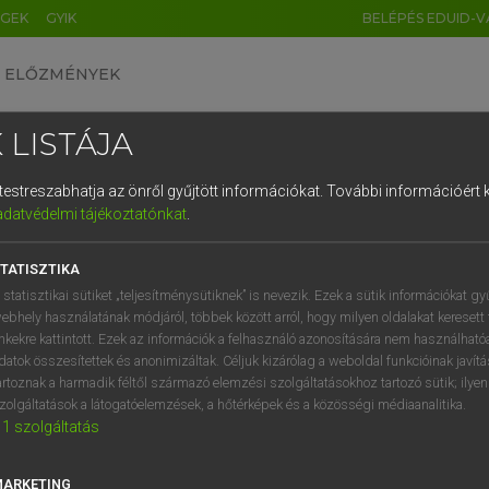
ÉGEK
GYIK
BELÉPÉS EDUID-V
ELŐZMÉNYEK
 LISTÁJA
és testreszabhatja az önről gyűjtött információkat.
További információért k
HU
DE
CN
FR
ES
IT
NL
RU
GR
adatvédelmi tájékoztatónkat
.
Y KAMMER, BOSCHNÉ ABLONCZY EMŐKE
1
2
3
4
5
6
7
8
9
ar−holland szótár
TATISZTIKA
q
w
e
r
t
z
u
i
 statisztikai sütiket „teljesítménysütiknek” is nevezik. Ezek a sütik információkat gy
ebhely használatának módjáról, többek között arról, hogy milyen oldalakat keresett 
a
s
d
f
g
h
j
k
l
é
inkekre kattintott. Ezek az információk a felhasználó azonosítására nem használható
datok összesítettek és anonimizáltak. Céljuk kizárólag a weboldal funkcióinak javít
í
y
x
c
v
b
n
m
,
.
artoznak a harmadik féltől származó elemzési szolgáltatásokhoz tartozó sütik; ilye
zolgáltatások a látogatóelemzések, a hőtérképek és a közösségi médiaanalitika.
VAN ELŐFIZETÉSED?
NINCS ELŐFIZETÉSED
1
szolgáltatás
előfizetésem a teljes szócikk
Nincs regisztrációm és előfiz
megtekintéséhez.
A szótár 2 órás, díjmente
MARKETING