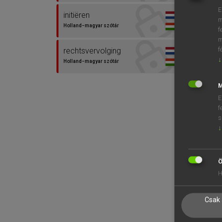
E
initiëren
m
Holland−magyar szótár
f
m
f
rechtsvervolging
↓
Holland−magyar szótár
M
E
f
s
↓
Ö
H
Csak 