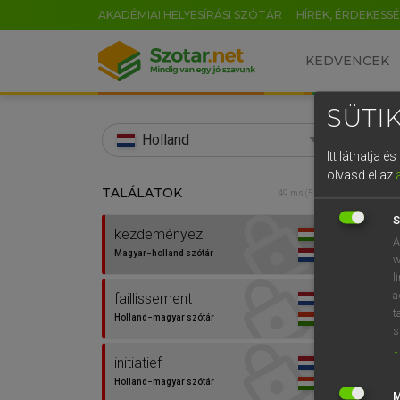
AKADÉMIAI HELYESÍRÁSI SZÓTÁR
HÍREK, ÉRDEKESS
KEDVENCEK
SÜTIK
search
Holland
Itt láthatja 
EN
olvasd el az
TALÁLATOK
HENR
49 ms (5 db)
0
Magy
S
kezdeményez
A
Magyar−holland szótár
w
l
a
faillissement
t
Holland−magyar szótár
s
↓
initiatief
Van 
Holland−magyar szótár