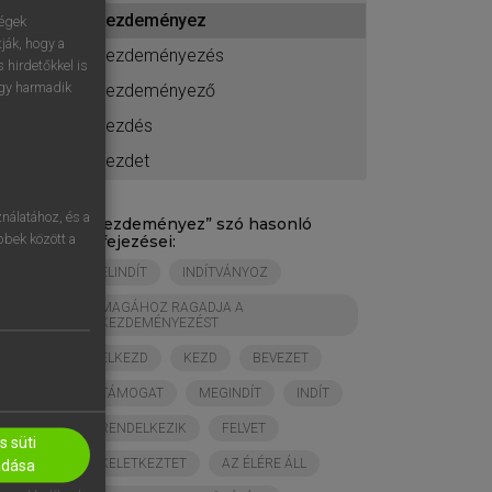
ához
kezdeményez
ségek
ják, hogy a
kezdeményezés
 hirdetőkkel is
egy harmadik
kezdeményező
kezdés
kezdet
nálatához, és a
„
kezdeményez
” szó hasonló
öbbek között a
kifejezései:
ELINDÍT
INDÍTVÁNYOZ
MAGÁHOZ RAGADJA A
KEZDEMÉNYEZÉST
ELKEZD
KEZD
BEVEZET
TÁMOGAT
MEGINDÍT
INDÍT
RENDELKEZIK
FELVET
 süti
KELETKEZTET
AZ ÉLÉRE ÁLL
adása