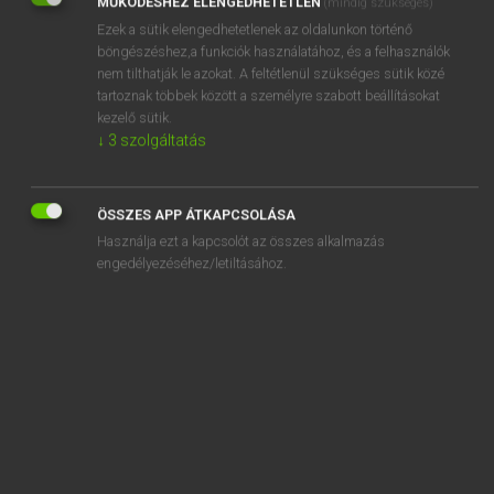
MŰKÖDÉSHEZ ELENGEDHETETLEN
(mindig szükséges)
Ezek a sütik elengedhetetlenek az oldalunkon történő
REGISZTRÁCIÓ
böngészéshez,a funkciók használatához, és a felhasználók
nem tilthatják le azokat. A feltétlenül szükséges sütik közé
tartoznak többek között a személyre szabott beállításokat
kezelő sütik.
↓
3
szolgáltatás
Henry Kammer, Boschné Ablonczy Emőke
MAGYAR−HOLLAND SZÓTÁR
ÖSSZES APP ÁTKAPCSOLÁSA
Kapcsolódó anyagok
Használja ezt a kapcsolót az összes alkalmazás
engedélyezéséhez/letiltásához.
kezdőbetű
kezdődik
kezdőpont
kezdőrúgás
kezdőtőke
kezdve