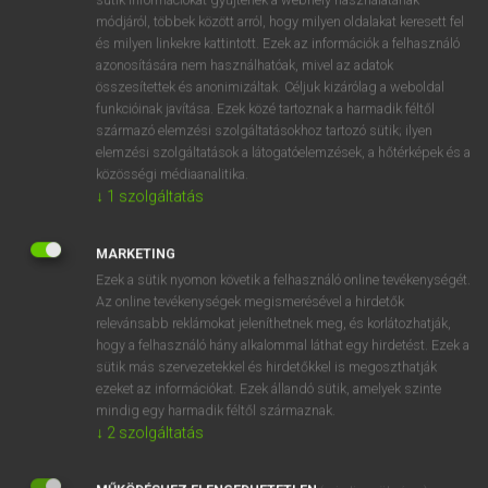
Magyar−holland szótár
arrow_forward_ios
módjáról, többek között arról, hogy milyen oldalakat keresett fel
és milyen linkekre kattintott. Ezek az információk a felhasználó
azonosítására nem használhatóak, mivel az adatok
összesítettek és anonimizáltak. Céljuk kizárólag a weboldal
funkcióinak javítása. Ezek közé tartoznak a harmadik féltől
származó elemzési szolgáltatásokhoz tartozó sütik; ilyen
elemzési szolgáltatások a látogatóelemzések, a hőtérképek és a
VAN ELŐFIZETÉSED?
közösségi médiaanalitika.
Van előfizetésem a teljes szócikk megtekintéséhez.
↓
1
szolgáltatás
BELÉPÉS
MARKETING
Ezek a sütik nyomon követik a felhasználó online tevékenységét.
Az online tevékenységek megismerésével a hirdetők
relevánsabb reklámokat jeleníthetnek meg, és korlátozhatják,
hogy a felhasználó hány alkalommal láthat egy hirdetést. Ezek a
sütik más szervezetekkel és hirdetőkkel is megoszthatják
ezeket az információkat. Ezek állandó sütik, amelyek szinte
NINCS ELŐFIZETÉSED?
mindig egy harmadik féltől származnak.
Nincs regisztrációm és előfizetésem. A szótár 2 órás,
↓
2
szolgáltatás
díjmentes próbaverziójának elindításához regisztrálok és
belépek
.