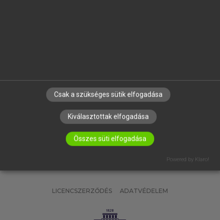
OKTATÁSI INTÉZMÉNYEKNEK
VÁLLALATI MEGOLDÁSOK
SÚGÓ
RÓLUNK
ELÉRHETŐSÉG
SÜTI BEÁLLÍTÁSOK
Csak a szükséges sütik elfogadása
IRATKOZZ FEL HÍRLEVELÜNKRE!
Kiválasztottak elfogadása
Összes süti elfogadása
Powered by Klaro!
LICENCSZERZŐDÉS
ADATVÉDELEM