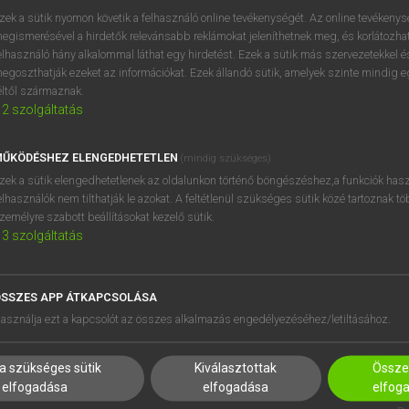
próbaverziójának elindítás
zek a sütik nyomon követik a felhasználó online tevékenységét. Az online tevékeny
BELÉPÉS
regisztrálok és
belépek
.
egismerésével a hirdetők relevánsabb reklámokat jeleníthetnek meg, és korlátozhat
elhasználó hány alkalommal láthat egy hirdetést. Ezek a sütik más szervezetekkel és
egoszthatják ezeket az információkat. Ezek állandó sütik, amelyek szinte mindig 
REGISZTRÁCIÓ
éltől származnak.
2
szolgáltatás
ŰKÖDÉSHEZ ELENGEDHETETLEN
(mindig szükséges)
zek a sütik elengedhetetlenek az oldalunkon történő böngészéshez,a funkciók hasz
elhasználók nem tilthatják le azokat. A feltétlenül szükséges sütik közé tartoznak t
zemélyre szabott beállításokat kezelő sütik.
3
szolgáltatás
SSZES APP ÁTKAPCSOLÁSA
asználja ezt a kapcsolót az összes alkalmazás engedélyezéséhez/letiltásához.
a szükséges sütik
Kiválasztottak
Összes
elfogadása
elfogadása
elfog