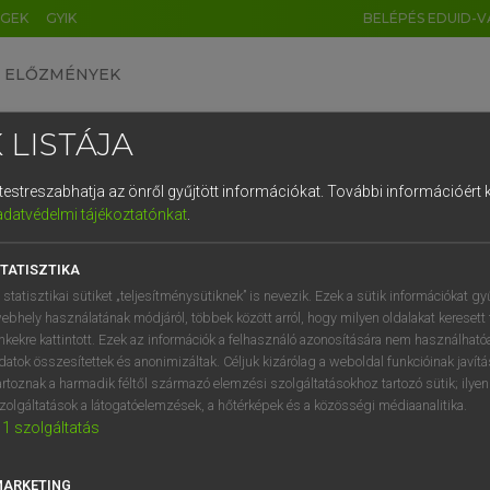
ÉGEK
GYIK
BELÉPÉS EDUID-V
ELŐZMÉNYEK
 LISTÁJA
és testreszabhatja az önről gyűjtött információkat.
További információért k
HU
DE
CN
FR
ES
IT
NL
RU
GR
adatvédelmi tájékoztatónkat
.
Y KAMMER, BOSCHNÉ ABLONCZY EMŐKE
1
2
3
4
5
6
7
8
9
ar−holland szótár
TATISZTIKA
q
w
e
r
t
z
u
i
 statisztikai sütiket „teljesítménysütiknek” is nevezik. Ezek a sütik információkat gy
ebhely használatának módjáról, többek között arról, hogy milyen oldalakat keresett 
a
s
d
f
g
h
j
k
l
é
inkekre kattintott. Ezek az információk a felhasználó azonosítására nem használható
datok összesítettek és anonimizáltak. Céljuk kizárólag a weboldal funkcióinak javít
í
y
x
c
v
b
n
m
,
.
artoznak a harmadik féltől származó elemzési szolgáltatásokhoz tartozó sütik; ilye
zolgáltatások a látogatóelemzések, a hőtérképek és a közösségi médiaanalitika.
VAN ELŐFIZETÉSED?
NINCS ELŐFIZETÉSED
1
szolgáltatás
előfizetésem a teljes szócikk
Nincs regisztrációm és előfiz
megtekintéséhez.
A szótár 2 órás, díjmente
MARKETING