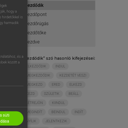
ához
kezdődik
ségek
ják, hogy a
kezdőpont
 hirdetőkkel is
egy harmadik
kezdőrúgás
kezdőtőke
kezdve
nálatához, és a
„
kezdődik
” szó hasonló kifejezései:
öbbek között a
ELKEZDŐDIK
INDUL
MEGKEZDŐDIK
KEZDETÉT VESZI
MEGKEZD
ERED
ELKEZD
KEZD
SZÜLETIK
BEÁLL
LÉTREJÖN
KIINDUL
MEGINDÍT
BEINDUL
INDÍT
 süti
adása
NYÍLIK
JELENTKEZIK