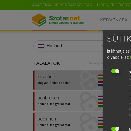
AKADÉMIAI HELYESÍRÁSI SZÓTÁR
HÍREK, ÉRDEKESS
KEDVENCEK
SÜTIK
search
Holland
Itt láthatja 
EN
olvasd el az
TALÁLATOK
HENR
69 ms (14 db)
0
Magy
S
kezdődik
A
Magyar−holland szótár
w
l
a
aanbreken
t
Holland−magyar szótár
s
↓
beginnen
Van 
Holland−magyar szótár