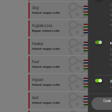
E
dag
m
Holland−magyar szótár
f
m
f
foglalkozás
↓
Magyar−holland szótár
haakje
M
Holland−magyar szótár
E
f
s
huur
↓
Holland−magyar szótár
ingaan
Ö
Holland−magyar szótár
H
laat
Csak 
Holland−magyar szótár