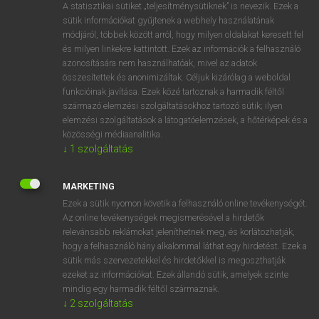
Magyar−holland szótár
arrow_forward_ios
A statisztikai sütiket „teljesítménysütiknek” is nevezik. Ezek a
sütik információkat gyűjtenek a webhely használatának
módjáról, többek között arról, hogy milyen oldalakat keresett fel
és milyen linkekre kattintott. Ezek az információk a felhasználó
azonosítására nem használhatóak, mivel az adatok
összesítettek és anonimizáltak. Céljuk kizárólag a weboldal
funkcióinak javítása. Ezek közé tartoznak a harmadik féltől
VAN ELŐFIZETÉSED?
származó elemzési szolgáltatásokhoz tartozó sütik; ilyen
elemzési szolgáltatások a látogatóelemzések, a hőtérképek és a
Van előfizetésem a teljes szócikk megtekintéséhez.
közösségi médiaanalitika.
↓
1
szolgáltatás
BELÉPÉS
MARKETING
Ezek a sütik nyomon követik a felhasználó online tevékenységét.
Az online tevékenységek megismerésével a hirdetők
relevánsabb reklámokat jeleníthetnek meg, és korlátozhatják,
hogy a felhasználó hány alkalommal láthat egy hirdetést. Ezek a
NINCS ELŐFIZETÉSED?
sütik más szervezetekkel és hirdetőkkel is megoszthatják
ezeket az információkat. Ezek állandó sütik, amelyek szinte
Nincs regisztrációm és előfizetésem. A szótár 2 órás,
mindig egy harmadik féltől származnak.
díjmentes próbaverziójának elindításához regisztrálok és
↓
2
szolgáltatás
belépek
.