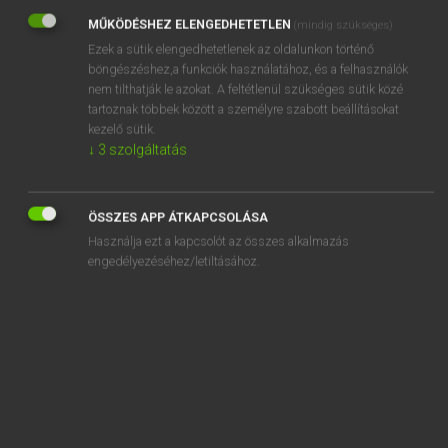
MŰKÖDÉSHEZ ELENGEDHETETLEN
(mindig szükséges)
REGISZTRÁCIÓ
Ezek a sütik elengedhetetlenek az oldalunkon történő
böngészéshez,a funkciók használatához, és a felhasználók
nem tilthatják le azokat. A feltétlenül szükséges sütik közé
tartoznak többek között a személyre szabott beállításokat
kezelő sütik.
↓
3
szolgáltatás
Henry Kammer, Boschné Ablonczy Emőke
MAGYAR−HOLLAND SZÓTÁR
Kapcsolódó anyagok
ÖSSZES APP ÁTKAPCSOLÁSA
Használja ezt a kapcsolót az összes alkalmazás
kevély
engedélyezéséhez/letiltásához.
kevélység
kever
keveredik
keverék
keveréknyelv