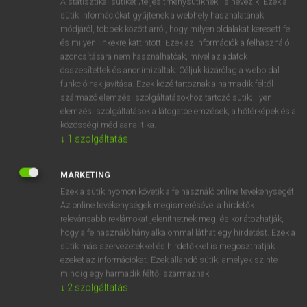
A statisztikai sütiket „teljesítménysütiknek” is nevezik. Ezek a
Magyar−holland szótár
arrow_forward_ios
sütik információkat gyűjtenek a webhely használatának
módjáról, többek között arról, hogy milyen oldalakat keresett fel
és milyen linkekre kattintott. Ezek az információk a felhasználó
azonosítására nem használhatóak, mivel az adatok
összesítettek és anonimizáltak. Céljuk kizárólag a weboldal
funkcióinak javítása. Ezek közé tartoznak a harmadik féltől
származó elemzési szolgáltatásokhoz tartozó sütik; ilyen
VAN ELŐFIZETÉSED?
elemzési szolgáltatások a látogatóelemzések, a hőtérképek és a
Van előfizetésem a teljes szócikk megtekintéséhez.
közösségi médiaanalitika.
↓
1
szolgáltatás
BELÉPÉS
MARKETING
Ezek a sütik nyomon követik a felhasználó online tevékenységét.
Az online tevékenységek megismerésével a hirdetők
relevánsabb reklámokat jeleníthetnek meg, és korlátozhatják,
hogy a felhasználó hány alkalommal láthat egy hirdetést. Ezek a
sütik más szervezetekkel és hirdetőkkel is megoszthatják
NINCS ELŐFIZETÉSED?
ezeket az információkat. Ezek állandó sütik, amelyek szinte
Nincs regisztrációm és előfizetésem. A szótár 2 órás,
mindig egy harmadik féltől származnak.
díjmentes próbaverziójának elindításához regisztrálok és
↓
2
szolgáltatás
belépek
.