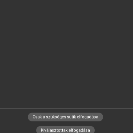
SZOTAR.NET APPLIKÁCIÓ
MICROSOFT OFFICE BŐVÍTMÉNY
BEÉPÜLŐ SZÓTÁRMODUL
ONLINE NYELVVIZSGA
EGYÉNI FELHASZNÁLÓKNAK
TANULÓKNAK
OKTATÁSI INTÉZMÉNYEKNEK
VÁLLALATI MEGOLDÁSOK
SÚGÓ
RÓLUNK
ELÉRHETŐSÉG
SÜTI BEÁLLÍTÁSOK
Csak a szükséges sütik elfogadása
Kiválasztottak elfogadása