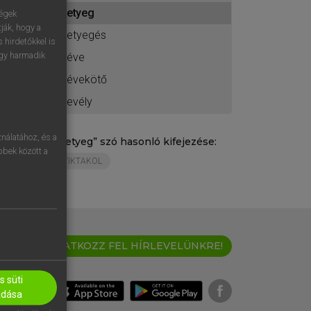
ához
ketyeg
ségek
ják, hogy a
ketyegés
 hirdetőkkel is
egy harmadik
kéve
kévekötő
kevély
nálatához, és a
„
ketyeg
” szó hasonló kifejezése:
öbbek között a
TIKTAKOL
IRATKOZZ FEL HÍRLEVELÜNKRE!
 süti
adása