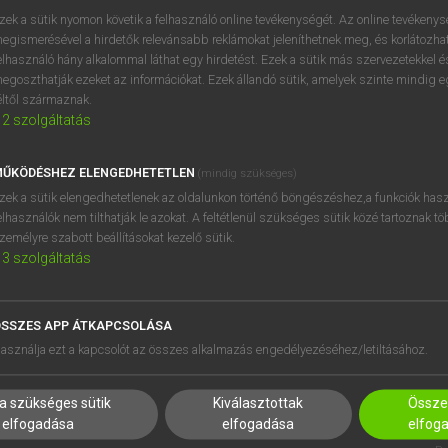
próbaverziójának elindítás
zek a sütik nyomon követik a felhasználó online tevékenységét. Az online tevékeny
BELÉPÉS
regisztrálok és
belépek
.
egismerésével a hirdetők relevánsabb reklámokat jeleníthetnek meg, és korlátozhat
elhasználó hány alkalommal láthat egy hirdetést. Ezek a sütik más szervezetekkel és
egoszthatják ezeket az információkat. Ezek állandó sütik, amelyek szinte mindig 
REGISZTRÁCIÓ
éltől származnak.
2
szolgáltatás
ŰKÖDÉSHEZ ELENGEDHETETLEN
(mindig szükséges)
zek a sütik elengedhetetlenek az oldalunkon történő böngészéshez,a funkciók hasz
elhasználók nem tilthatják le azokat. A feltétlenül szükséges sütik közé tartoznak t
zemélyre szabott beállításokat kezelő sütik.
3
szolgáltatás
SSZES APP ÁTKAPCSOLÁSA
HASZNÁLÓKNAK
SÚGÓ
asználja ezt a kapcsolót az összes alkalmazás engedélyezéséhez/letiltásához.
K
RÓLUNK
NTÉZMÉNYEKNEK
ELÉRHETŐSÉG
a szükséges sütik
Kiválasztottak
Összes
MEGOLDÁSOK
SÜTI BEÁLLÍTÁSOK
elfogadása
elfogadása
elfog