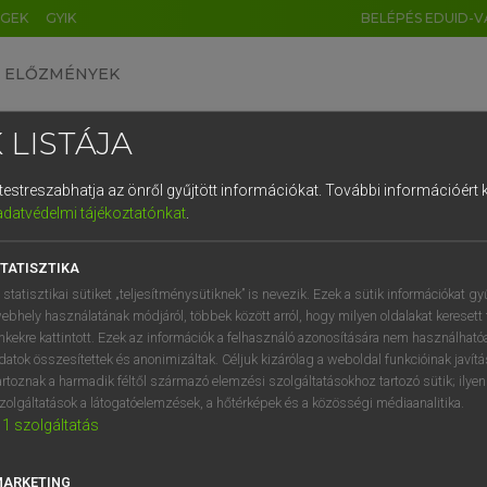
ÉGEK
GYIK
BELÉPÉS EDUID-V
ELŐZMÉNYEK
 LISTÁJA
és testreszabhatja az önről gyűjtött információkat.
További információért k
HU
DE
CN
FR
ES
IT
NL
RU
GR
adatvédelmi tájékoztatónkat
.
Y KAMMER, BOSCHNÉ ABLONCZY EMŐKE
1
2
3
4
5
6
7
8
9
ar−holland szótár
TATISZTIKA
q
w
e
r
t
z
u
i
 statisztikai sütiket „teljesítménysütiknek” is nevezik. Ezek a sütik információkat gy
ebhely használatának módjáról, többek között arról, hogy milyen oldalakat keresett 
a
s
d
f
g
h
j
k
l
é
inkekre kattintott. Ezek az információk a felhasználó azonosítására nem használható
datok összesítettek és anonimizáltak. Céljuk kizárólag a weboldal funkcióinak javít
í
y
x
c
v
b
n
m
,
.
artoznak a harmadik féltől származó elemzési szolgáltatásokhoz tartozó sütik; ilye
zolgáltatások a látogatóelemzések, a hőtérképek és a közösségi médiaanalitika.
VAN ELŐFIZETÉSED?
NINCS ELŐFIZETÉSED
1
szolgáltatás
előfizetésem a teljes szócikk
Nincs regisztrációm és előfiz
megtekintéséhez.
A szótár 2 órás, díjmente
MARKETING