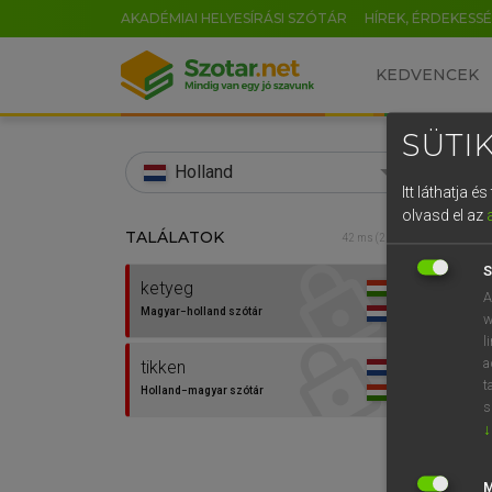
AKADÉMIAI HELYESÍRÁSI SZÓTÁR
HÍREK, ÉRDEKESS
KEDVENCEK
SÜTIK
search
Holland
Itt láthatja 
EN
olvasd el az
TALÁLATOK
HENR
42 ms (2 db)
0
Magy
S
ketyeg
A
Magyar−holland szótár
w
l
a
tikken
t
Holland−magyar szótár
s
↓
Van 