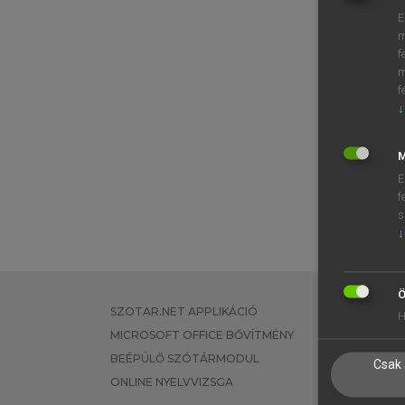
E
m
f
m
f
↓
M
E
f
s
↓
Ö
SZOTAR.NET APPLIKÁCIÓ
EGYÉNI FEL
H
MICROSOFT OFFICE BŐVÍTMÉNY
TANULÓKNA
BEÉPÜLŐ SZÓTÁRMODUL
OKTATÁSI I
Csak 
ONLINE NYELVVIZSGA
VÁLLALATI 