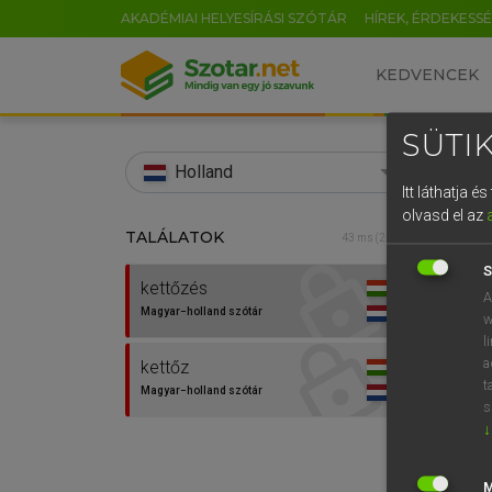
AKADÉMIAI HELYESÍRÁSI SZÓTÁR
HÍREK, ÉRDEKESS
KEDVENCEK
SÜTIK
search
Holland
Itt láthatja 
EN
olvasd el az
TALÁLATOK
HENR
43 ms (2 db)
0
Magy
S
kettőzés
A
Magyar−holland szótár
w
l
a
kettőz
t
Magyar−holland szótár
s
↓
Van 