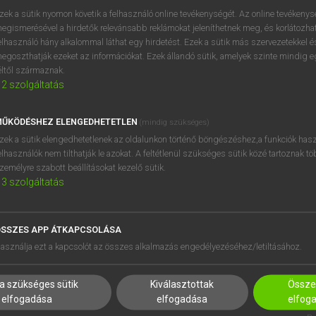
próbaverziójának elindítás
zek a sütik nyomon követik a felhasználó online tevékenységét. Az online tevékeny
BELÉPÉS
regisztrálok és
belépek
.
egismerésével a hirdetők relevánsabb reklámokat jeleníthetnek meg, és korlátozhat
elhasználó hány alkalommal láthat egy hirdetést. Ezek a sütik más szervezetekkel és
egoszthatják ezeket az információkat. Ezek állandó sütik, amelyek szinte mindig 
REGISZTRÁCIÓ
éltől származnak.
2
szolgáltatás
ŰKÖDÉSHEZ ELENGEDHETETLEN
(mindig szükséges)
zek a sütik elengedhetetlenek az oldalunkon történő böngészéshez,a funkciók hasz
elhasználók nem tilthatják le azokat. A feltétlenül szükséges sütik közé tartoznak t
zemélyre szabott beállításokat kezelő sütik.
3
szolgáltatás
SSZES APP ÁTKAPCSOLÁSA
asználja ezt a kapcsolót az összes alkalmazás engedélyezéséhez/letiltásához.
HASZNÁLÓKNAK
SÚGÓ
K
RÓLUNK
a szükséges sütik
Kiválasztottak
Összes
elfogadása
elfogadása
elfog
NTÉZMÉNYEKNEK
ELÉRHETŐSÉG