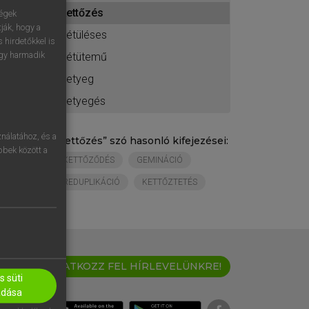
ához
kettőzés
ségek
ják, hogy a
kétüléses
 hirdetőkkel is
egy harmadik
kétütemű
ketyeg
ketyegés
nálatához, és a
„
kettőzés
” szó hasonló kifejezései:
öbbek között a
KETTŐZŐDÉS
GEMINÁCIÓ
REDUPLIKÁCIÓ
KETTŐZTETÉS
IRATKOZZ FEL HÍRLEVELÜNKRE!
 süti
adása