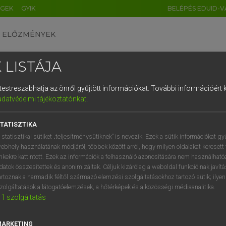
ÉGEK
GYIK
BELÉPÉS EDUID-V
ELŐZMÉNYEK
 LISTÁJA
és testreszabhatja az önről gyűjtött információkat.
További információért k
HU
DE
CN
FR
ES
IT
NL
RU
GR
adatvédelmi tájékoztatónkat
.
Y KAMMER, BOSCHNÉ ABLONCZY EMŐKE
1
2
3
4
5
6
7
8
9
ar−holland szótár
TATISZTIKA
q
w
e
r
t
z
u
i
 statisztikai sütiket „teljesítménysütiknek” is nevezik. Ezek a sütik információkat gy
ebhely használatának módjáról, többek között arról, hogy milyen oldalakat keresett 
a
s
d
f
g
h
j
k
l
é
inkekre kattintott. Ezek az információk a felhasználó azonosítására nem használható
datok összesítettek és anonimizáltak. Céljuk kizárólag a weboldal funkcióinak javít
í
y
x
c
v
b
n
m
,
.
artoznak a harmadik féltől származó elemzési szolgáltatásokhoz tartozó sütik; ilye
zolgáltatások a látogatóelemzések, a hőtérképek és a közösségi médiaanalitika.
VAN ELŐFIZETÉSED?
NINCS ELŐFIZETÉSED
1
szolgáltatás
előfizetésem a teljes szócikk
Nincs regisztrációm és előfiz
megtekintéséhez.
A szótár 2 órás, díjmente
MARKETING