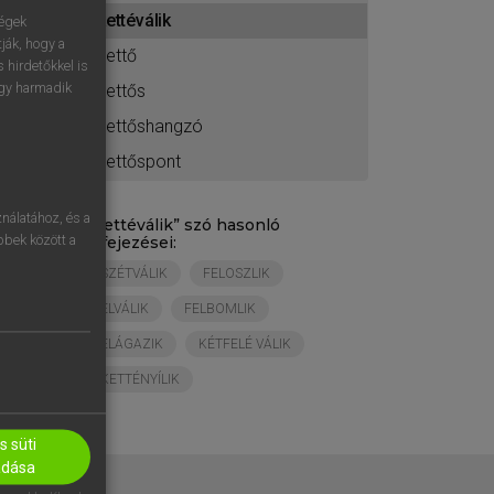
ához
kettéválik
ségek
ják, hogy a
kettő
 hirdetőkkel is
egy harmadik
kettős
kettőshangzó
kettőspont
nálatához, és a
„
kettéválik
” szó hasonló
öbbek között a
kifejezései:
SZÉTVÁLIK
FELOSZLIK
ELVÁLIK
FELBOMLIK
ELÁGAZIK
KÉTFELÉ VÁLIK
KETTÉNYÍLIK
 süti
adása