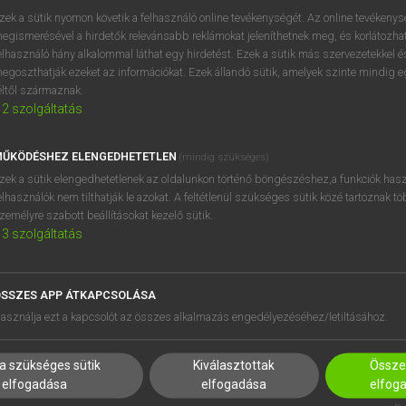
próbaverziójának elindítás
zek a sütik nyomon követik a felhasználó online tevékenységét. Az online tevékeny
BELÉPÉS
regisztrálok és
belépek
.
egismerésével a hirdetők relevánsabb reklámokat jeleníthetnek meg, és korlátozhat
elhasználó hány alkalommal láthat egy hirdetést. Ezek a sütik más szervezetekkel és
egoszthatják ezeket az információkat. Ezek állandó sütik, amelyek szinte mindig 
REGISZTRÁCIÓ
éltől származnak.
2
szolgáltatás
ŰKÖDÉSHEZ ELENGEDHETETLEN
(mindig szükséges)
zek a sütik elengedhetetlenek az oldalunkon történő böngészéshez,a funkciók hasz
elhasználók nem tilthatják le azokat. A feltétlenül szükséges sütik közé tartoznak t
zemélyre szabott beállításokat kezelő sütik.
3
szolgáltatás
SSZES APP ÁTKAPCSOLÁSA
asználja ezt a kapcsolót az összes alkalmazás engedélyezéséhez/letiltásához.
a szükséges sütik
Kiválasztottak
Összes
elfogadása
elfogadása
elfog