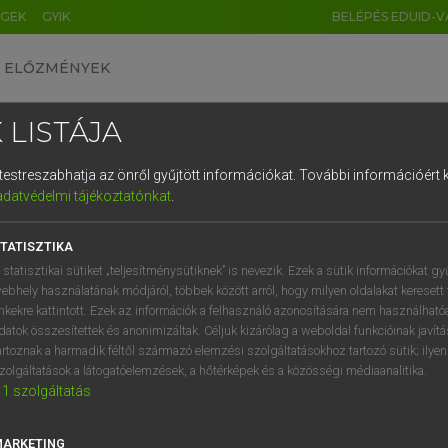
ÉGEK
GYIK
BELÉPÉS EDUID-V
ELŐZMÉNYEK
 LISTÁJA
és testreszabhatja az önről gyűjtött információkat.
További információért k
HU
DE
CN
FR
ES
IT
NL
RU
GR
adatvédelmi tájékoztatónkat
.
Y KAMMER, BOSCHNÉ ABLONCZY EMŐKE
1
2
3
4
5
6
7
8
9
ar−holland szótár
TATISZTIKA
q
w
e
r
t
z
u
i
 statisztikai sütiket „teljesítménysütiknek” is nevezik. Ezek a sütik információkat gy
ebhely használatának módjáról, többek között arról, hogy milyen oldalakat keresett 
a
s
d
f
g
h
j
k
l
é
inkekre kattintott. Ezek az információk a felhasználó azonosítására nem használható
datok összesítettek és anonimizáltak. Céljuk kizárólag a weboldal funkcióinak javít
í
y
x
c
v
b
n
m
,
.
artoznak a harmadik féltől származó elemzési szolgáltatásokhoz tartozó sütik; ilye
zolgáltatások a látogatóelemzések, a hőtérképek és a közösségi médiaanalitika.
VAN ELŐFIZETÉSED?
NINCS ELŐFIZETÉSED
1
szolgáltatás
előfizetésem a teljes szócikk
Nincs regisztrációm és előfiz
megtekintéséhez.
A szótár 2 órás, díjmente
MARKETING