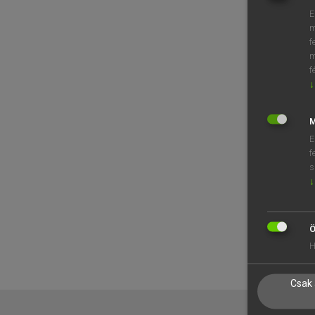
E
m
f
m
f
↓
M
E
f
s
↓
Ö
H
Csak 