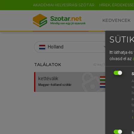
AKADÉMIAI HELYESÍRÁSI SZÓTÁR
HÍREK, ÉRDEKESS
KEDVENCEK
SÜTIK
search
Holland
Itt láthatja 
EN
olvasd el az
TALÁLATOK
HENR
42 ms (1 db)
0
Magy
S
kettéválik
A
Magyar−holland szótár
w
l
a
t
s
↓
Van 