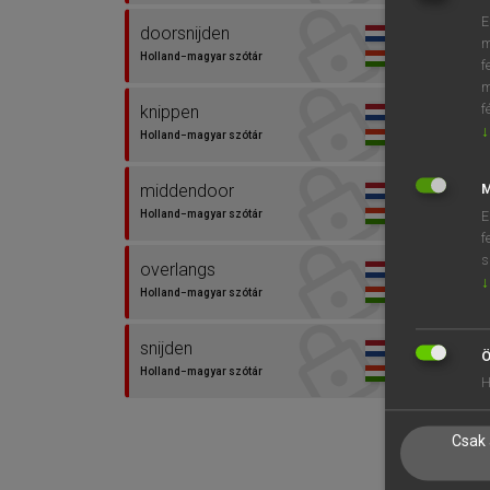
E
doorsnijden
m
Holland−magyar szótár
f
m
f
knippen
↓
Holland−magyar szótár
middendoor
M
Holland−magyar szótár
E
f
s
overlangs
↓
Holland−magyar szótár
snijden
Ö
Holland−magyar szótár
H
Csak 