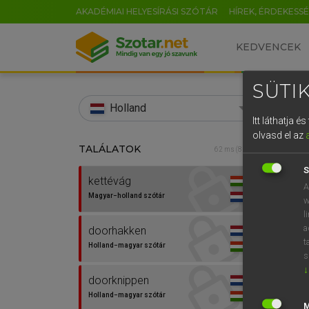
AKADÉMIAI HELYESÍRÁSI SZÓTÁR
HÍREK, ÉRDEKESS
KEDVENCEK
SÜTIK
search
Holland
Itt láthatja 
EN
olvasd el az
TALÁLATOK
HENR
62 ms (8 db)
0
Magy
S
kettévág
A
Magyar−holland szótár
w
l
a
doorhakken
t
Holland−magyar szótár
s
↓
doorknippen
Van 
Holland−magyar szótár