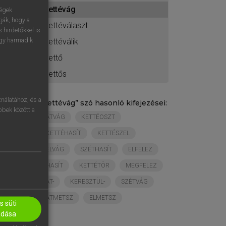
ához
kettévág
ségek
ják, hogy a
kettéválaszt
 hirdetőkkel is
egy harmadik
kettéválik
kettő
kettős
nálatához, és a
„
kettévág
” szó hasonló kifejezései:
öbbek között a
ÁTVÁG
KETTÉOSZT
KETTÉHASÍT
KETTÉSZEL
ELVÁG
SZÉTHASÍT
ELFELEZ
HASÍT
KETTÉTÖR
MEGFELEZ
ÁT-
KERESZTÜL-
SZÉTVÁG
ÁTMETSZ
ELMETSZ
 süti
adása