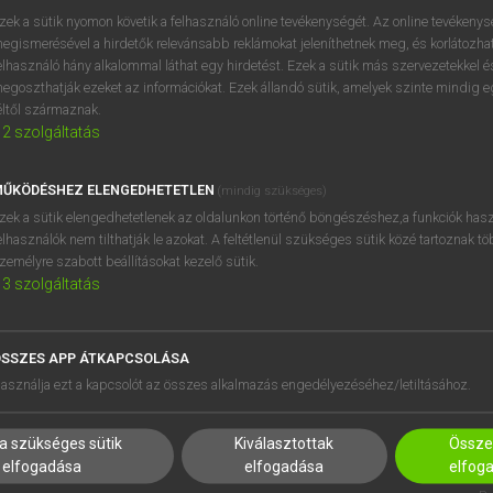
próbaverziójának elindítás
zek a sütik nyomon követik a felhasználó online tevékenységét. Az online tevékeny
BELÉPÉS
regisztrálok és
belépek
.
egismerésével a hirdetők relevánsabb reklámokat jeleníthetnek meg, és korlátozhat
elhasználó hány alkalommal láthat egy hirdetést. Ezek a sütik más szervezetekkel és
egoszthatják ezeket az információkat. Ezek állandó sütik, amelyek szinte mindig 
REGISZTRÁCIÓ
éltől származnak.
2
szolgáltatás
ŰKÖDÉSHEZ ELENGEDHETETLEN
(mindig szükséges)
zek a sütik elengedhetetlenek az oldalunkon történő böngészéshez,a funkciók hasz
elhasználók nem tilthatják le azokat. A feltétlenül szükséges sütik közé tartoznak t
zemélyre szabott beállításokat kezelő sütik.
3
szolgáltatás
SSZES APP ÁTKAPCSOLÁSA
asználja ezt a kapcsolót az összes alkalmazás engedélyezéséhez/letiltásához.
a szükséges sütik
Kiválasztottak
Összes
elfogadása
elfogadása
elfog