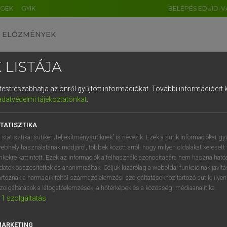
ÉGEK
GYIK
BELÉPÉS EDUID-V
ELŐZMÉNYEK
 LISTÁJA
és testreszabhatja az önről gyűjtött információkat.
További információért k
HU
DE
CN
FR
ES
IT
NL
RU
GR
adatvédelmi tájékoztatónkat
.
Y KAMMER, BOSCHNÉ ABLONCZY EMŐKE
1
2
3
4
5
6
7
8
9
ar−holland szótár
TATISZTIKA
q
w
e
r
t
z
u
i
 statisztikai sütiket „teljesítménysütiknek” is nevezik. Ezek a sütik információkat gy
ebhely használatának módjáról, többek között arról, hogy milyen oldalakat keresett 
a
s
d
f
g
h
j
k
l
é
inkekre kattintott. Ezek az információk a felhasználó azonosítására nem használható
datok összesítettek és anonimizáltak. Céljuk kizárólag a weboldal funkcióinak javít
í
y
x
c
v
b
n
m
,
.
artoznak a harmadik féltől származó elemzési szolgáltatásokhoz tartozó sütik; ilye
zolgáltatások a látogatóelemzések, a hőtérképek és a közösségi médiaanalitika.
VAN ELŐFIZETÉSED?
NINCS ELŐFIZETÉSED
1
szolgáltatás
előfizetésem a teljes szócikk
Nincs regisztrációm és előfiz
megtekintéséhez.
A szótár 2 órás, díjmente
MARKETING