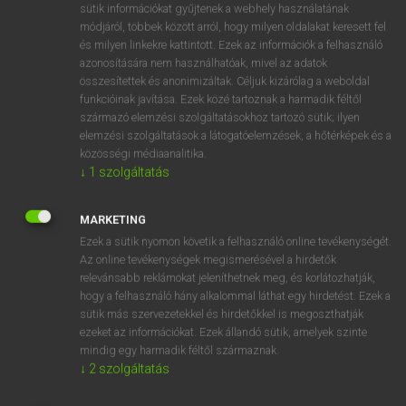
Magyar−holland szótár
sütik információkat gyűjtenek a webhely használatának
módjáról, többek között arról, hogy milyen oldalakat keresett fel
és milyen linkekre kattintott. Ezek az információk a felhasználó
azonosítására nem használhatóak, mivel az adatok
összesítettek és anonimizáltak. Céljuk kizárólag a weboldal
funkcióinak javítása. Ezek közé tartoznak a harmadik féltől
származó elemzési szolgáltatásokhoz tartozó sütik; ilyen
VAN ELŐFIZETÉSED?
elemzési szolgáltatások a látogatóelemzések, a hőtérképek és a
közösségi médiaanalitika.
Van előfizetésem a teljes szócikk megtekintéséhez.
↓
1
szolgáltatás
BELÉPÉS
MARKETING
Ezek a sütik nyomon követik a felhasználó online tevékenységét.
Az online tevékenységek megismerésével a hirdetők
relevánsabb reklámokat jeleníthetnek meg, és korlátozhatják,
hogy a felhasználó hány alkalommal láthat egy hirdetést. Ezek a
sütik más szervezetekkel és hirdetőkkel is megoszthatják
NINCS ELŐFIZETÉSED?
ezeket az információkat. Ezek állandó sütik, amelyek szinte
mindig egy harmadik féltől származnak.
Nincs regisztrációm és előfizetésem. A szótár 2 órás,
↓
2
szolgáltatás
díjmentes próbaverziójának elindításához regisztrálok és
belépek
.