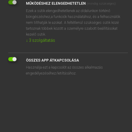
MŰKÖDÉSHEZ ELENGEDHETETLEN
(mindig szükséges)
Ezek a sütik elengedhetetlenek az oldalunkon történő
REGISZTRÁCIÓ
böngészéshez,a funkciók használatához, és a felhasználók
nem tilthatják le azokat. A feltétlenül szükséges sütik közé
tartoznak többek között a személyre szabott beállításokat
kezelő sütik.
↓
3
szolgáltatás
Henry Kammer, Boschné Ablonczy Emőke
MAGYAR−HOLLAND SZÓTÁR
ÖSSZES APP ÁTKAPCSOLÁSA
Kapcsolódó anyagok
Használja ezt a kapcsolót az összes alkalmazás
engedélyezéséhez/letiltásához.
ketté
kettéágazik
ketten
kettéoszlik
kettéoszt
kettes