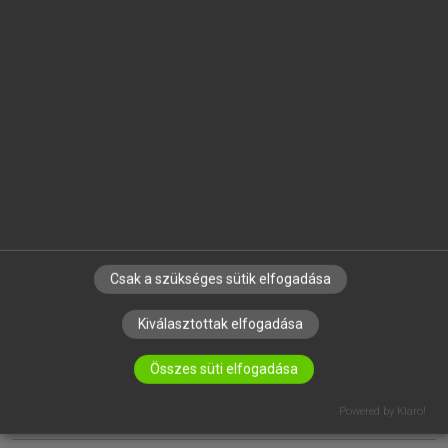
EGYÉNI FELHASZNÁLÓKNAK
TANULÓKNAK
OKTATÁSI INTÉZMÉNYEKNEK
VÁLLALATI MEGOLDÁSOK
SÚGÓ
RÓLUNK
ELÉRHETŐSÉG
SÜTI BEÁLLÍTÁSOK
Csak a szükséges sütik elfogadása
Kiválasztottak elfogadása
IRATKOZZ FEL HÍRLEVELÜNKRE!
Összes süti elfogadása
Powered by Klaro!