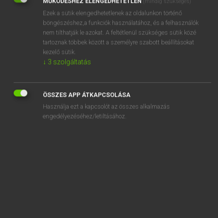
MŰKÖDÉSHEZ ELENGEDHETETLEN
(mindig szükséges)
Ezek a sütik elengedhetetlenek az oldalunkon történő
REGISZTRÁCIÓ
böngészéshez,a funkciók használatához, és a felhasználók
nem tilthatják le azokat. A feltétlenül szükséges sütik közé
tartoznak többek között a személyre szabott beállításokat
kezelő sütik.
↓
3
szolgáltatás
Henry Kammer, Boschné Ablonczy Emőke
MAGYAR−HOLLAND SZÓTÁR
ÖSSZES APP ÁTKAPCSOLÁSA
Kapcsolódó anyagok
Használja ezt a kapcsolót az összes alkalmazás
engedélyezéséhez/letiltásához.
kétórás
kétpetéjű
kétpólusú
kétpúpú
ketrec
kétrészes