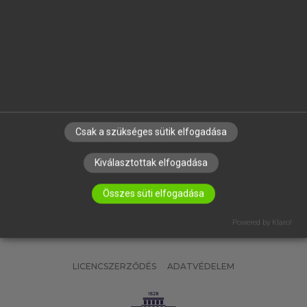
OKTATÁSI INTÉZMÉNYEKNEK
VÁLLALATI MEGOLDÁSOK
SÚGÓ
RÓLUNK
ELÉRHETŐSÉG
SÜTI BEÁLLÍTÁSOK
Csak a szükséges sütik elfogadása
IRATKOZZ FEL HÍRLEVELÜNKRE!
Kiválasztottak elfogadása
Összes süti elfogadása
Powered by Klaro!
LICENCSZERZŐDÉS
ADATVÉDELEM