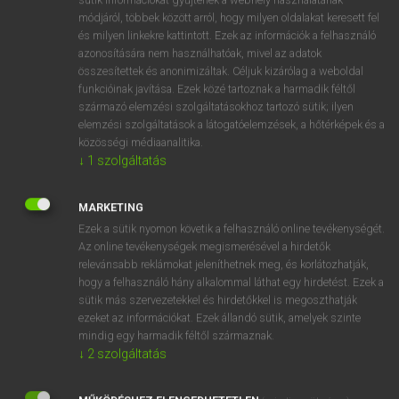
Magyar−holland szótár
arrow_forward_ios
módjáról, többek között arról, hogy milyen oldalakat keresett fel
és milyen linkekre kattintott. Ezek az információk a felhasználó
azonosítására nem használhatóak, mivel az adatok
összesítettek és anonimizáltak. Céljuk kizárólag a weboldal
funkcióinak javítása. Ezek közé tartoznak a harmadik féltől
származó elemzési szolgáltatásokhoz tartozó sütik; ilyen
elemzési szolgáltatások a látogatóelemzések, a hőtérképek és a
VAN ELŐFIZETÉSED?
közösségi médiaanalitika.
Van előfizetésem a teljes szócikk megtekintéséhez.
↓
1
szolgáltatás
BELÉPÉS
MARKETING
Ezek a sütik nyomon követik a felhasználó online tevékenységét.
Az online tevékenységek megismerésével a hirdetők
relevánsabb reklámokat jeleníthetnek meg, és korlátozhatják,
hogy a felhasználó hány alkalommal láthat egy hirdetést. Ezek a
sütik más szervezetekkel és hirdetőkkel is megoszthatják
ezeket az információkat. Ezek állandó sütik, amelyek szinte
NINCS ELŐFIZETÉSED?
mindig egy harmadik féltől származnak.
Nincs regisztrációm és előfizetésem. A szótár 2 órás,
↓
2
szolgáltatás
díjmentes próbaverziójának elindításához regisztrálok és
belépek
.