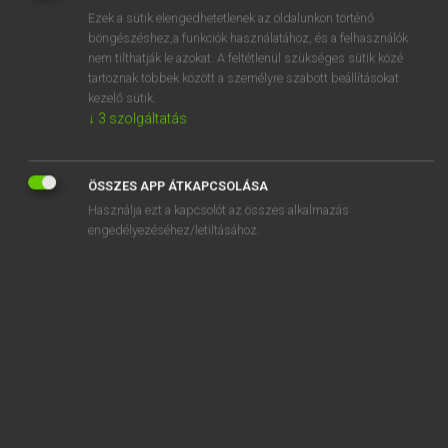
Ezek a sütik elengedhetetlenek az oldalunkon történő
REGISZTRÁCIÓ
böngészéshez,a funkciók használatához, és a felhasználók
nem tilthatják le azokat. A feltétlenül szükséges sütik közé
tartoznak többek között a személyre szabott beállításokat
kezelő sütik.
↓
3
szolgáltatás
Henry Kammer, Boschné Ablonczy Emőke
ÖSSZES APP ÁTKAPCSOLÁSA
MAGYAR−HOLLAND SZÓTÁR
Használja ezt a kapcsolót az összes alkalmazás
Kapcsolódó anyagok
engedélyezéséhez/letiltásához.
késztet
késztetés
kesztyű
kesztyűs
kesztyűtartó
készül