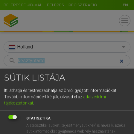
BELÉPÉS EDUID-VAL
BELÉPÉS
REGISZTRÁCIÓ
EN
menu
Holland
search
GR
KERESÉS
SÜTIK LISTÁJA
5
6
7
8
9
ö
ü
ó
TALÁLATOK
57 ms (3 db)
Itt láthatja és testreszabhatja az önről gyűjtött információkat.
r
t
z
u
i
o
p
ő
ú
További információért kérjük, olvasd el az
adatvédelmi
kesztyűtartó
dashboardkastje
han
tájékoztatónkat
.
g
h
j
k
l
é
á
ű
Ω
Magyar−holland szótár
Holland−magyar szótár
Holla
v
b
n
m
,
.
-
AltGr
STATISZTIKA
A statisztikai sütiket „teljesítménysütiknek” is nevezik. Ezek a
HENRY KAMMER, BOSCHNÉ ABLONCZY EMŐKE
sütik információkat gyűjtenek a webhely használatának