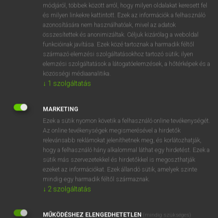
Magyar−holland szótár
arrow_forward_ios
módjáról, többek között arról, hogy milyen oldalakat keresett fel
és milyen linkekre kattintott. Ezek az információk a felhasználó
azonosítására nem használhatóak, mivel az adatok
összesítettek és anonimizáltak. Céljuk kizárólag a weboldal
funkcióinak javítása. Ezek közé tartoznak a harmadik féltől
származó elemzési szolgáltatásokhoz tartozó sütik; ilyen
elemzési szolgáltatások a látogatóelemzések, a hőtérképek és a
VAN ELŐFIZETÉSED?
közösségi médiaanalitika.
↓
1
szolgáltatás
Van előfizetésem a teljes szócikk megtekintéséhez.
BELÉPÉS
MARKETING
Ezek a sütik nyomon követik a felhasználó online tevékenységét.
Az online tevékenységek megismerésével a hirdetők
relevánsabb reklámokat jeleníthetnek meg, és korlátozhatják,
hogy a felhasználó hány alkalommal láthat egy hirdetést. Ezek a
sütik más szervezetekkel és hirdetőkkel is megoszthatják
ezeket az információkat. Ezek állandó sütik, amelyek szinte
NINCS ELŐFIZETÉSED?
mindig egy harmadik féltől származnak.
↓
2
szolgáltatás
Nincs regisztrációm és előfizetésem. A szótár 2 órás,
díjmentes próbaverziójának elindításához regisztrálok és
MŰKÖDÉSHEZ ELENGEDHETETLEN
belépek
.
(mindig szükséges)