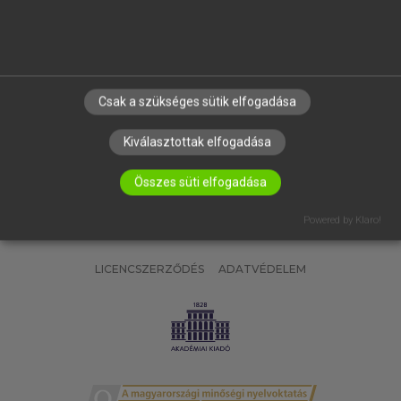
SÚGÓ
RÓLUNK
ELÉRHETŐSÉG
SÜTI BEÁLLÍTÁSOK
Csak a szükséges sütik elfogadása
IRATKOZZ FEL HÍRLEVELÜNKRE!
Kiválasztottak elfogadása
Összes süti elfogadása
Powered by Klaro!
LICENCSZERZŐDÉS
ADATVÉDELEM