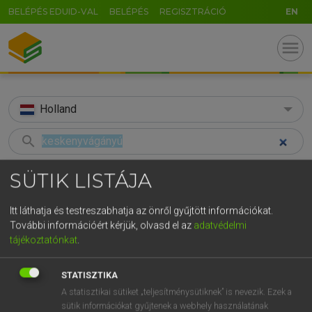
BELÉPÉS EDUID-VAL
BELÉPÉS
REGISZTRÁCIÓ
EN
menu
Holland
search
GR
KERESÉS
SÜTIK LISTÁJA
5
6
7
8
9
ö
ü
ó
TALÁLATOK
29 ms (1 db)
Itt láthatja és testreszabhatja az önről gyűjtött információkat.
r
t
z
u
i
o
p
ő
ú
További információért kérjük, olvasd el az
adatvédelmi
keskenyvágányú
tájékoztatónkat
.
g
h
j
k
l
é
á
ű
Ω
Magyar−holland szótár
v
b
n
m
,
.
-
AltGr
STATISZTIKA
A statisztikai sütiket „teljesítménysütiknek” is nevezik. Ezek a
HENRY KAMMER, BOSCHNÉ ABLONCZY EMŐKE
sütik információkat gyűjtenek a webhely használatának