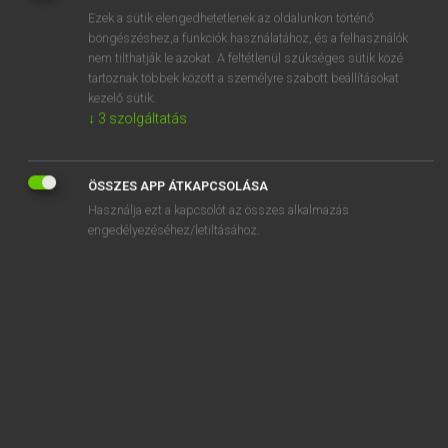
Ezek a sütik elengedhetetlenek az oldalunkon történő
REGISZTRÁCIÓ
böngészéshez,a funkciók használatához, és a felhasználók
nem tilthatják le azokat. A feltétlenül szükséges sütik közé
tartoznak többek között a személyre szabott beállításokat
kezelő sütik.
↓
3
szolgáltatás
Henry Kammer, Boschné Ablonczy Emőke
ÖSSZES APP ÁTKAPCSOLÁSA
MAGYAR−HOLLAND SZÓTÁR
Használja ezt a kapcsolót az összes alkalmazás
Kapcsolódó anyagok
engedélyezéséhez/letiltásához.
késik
keskeny
keskenyedik
keskenyfilm
keskenyvágányú
késlekedik