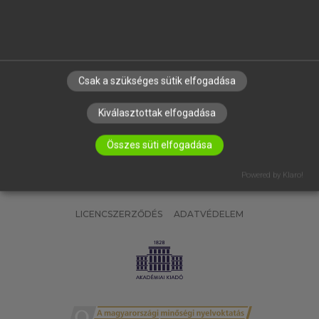
SÚGÓ
RÓLUNK
ELÉRHETŐSÉG
SÜTI BEÁLLÍTÁSOK
Csak a szükséges sütik elfogadása
IRATKOZZ FEL HÍRLEVELÜNKRE!
Kiválasztottak elfogadása
Összes süti elfogadása
Powered by Klaro!
LICENCSZERZŐDÉS
ADATVÉDELEM