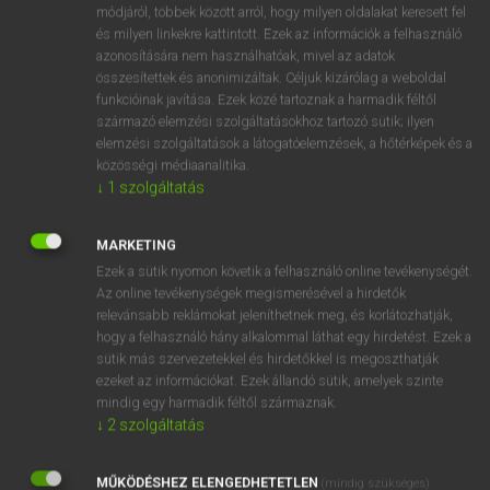
Magyar−holland szótár
módjáról, többek között arról, hogy milyen oldalakat keresett fel
és milyen linkekre kattintott. Ezek az információk a felhasználó
azonosítására nem használhatóak, mivel az adatok
összesítettek és anonimizáltak. Céljuk kizárólag a weboldal
funkcióinak javítása. Ezek közé tartoznak a harmadik féltől
származó elemzési szolgáltatásokhoz tartozó sütik; ilyen
elemzési szolgáltatások a látogatóelemzések, a hőtérképek és a
VAN ELŐFIZETÉSED?
közösségi médiaanalitika.
↓
1
szolgáltatás
Van előfizetésem a teljes szócikk megtekintéséhez.
BELÉPÉS
MARKETING
Ezek a sütik nyomon követik a felhasználó online tevékenységét.
Az online tevékenységek megismerésével a hirdetők
relevánsabb reklámokat jeleníthetnek meg, és korlátozhatják,
hogy a felhasználó hány alkalommal láthat egy hirdetést. Ezek a
sütik más szervezetekkel és hirdetőkkel is megoszthatják
ezeket az információkat. Ezek állandó sütik, amelyek szinte
NINCS ELŐFIZETÉSED?
mindig egy harmadik féltől származnak.
↓
2
szolgáltatás
Nincs regisztrációm és előfizetésem. A szótár 2 órás,
díjmentes próbaverziójának elindításához regisztrálok és
MŰKÖDÉSHEZ ELENGEDHETETLEN
belépek
.
(mindig szükséges)