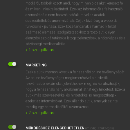
Magyar−holland szótár
arrow_forward_ios
módjáról, többek között arról, hogy milyen oldalakat keresett fel
és milyen linkekre kattintott. Ezek az információk a felhasználó
azonosítására nem használhatóak, mivel az adatok
összesítettek és anonimizáltak. Céljuk kizárólag a weboldal
funkcióinak javítása. Ezek közé tartoznak a harmadik féltől
származó elemzési szolgáltatásokhoz tartozó sütik; ilyen
elemzési szolgáltatások a látogatóelemzések, a hőtérképek és a
VAN ELŐFIZETÉSED?
közösségi médiaanalitika.
↓
1
szolgáltatás
Van előfizetésem a teljes szócikk megtekintéséhez.
BELÉPÉS
MARKETING
Ezek a sütik nyomon követik a felhasználó online tevékenységét.
Az online tevékenységek megismerésével a hirdetők
relevánsabb reklámokat jeleníthetnek meg, és korlátozhatják,
hogy a felhasználó hány alkalommal láthat egy hirdetést. Ezek a
sütik más szervezetekkel és hirdetőkkel is megoszthatják
ezeket az információkat. Ezek állandó sütik, amelyek szinte
NINCS ELŐFIZETÉSED?
mindig egy harmadik féltől származnak.
↓
2
szolgáltatás
Nincs regisztrációm és előfizetésem. A szótár 2 órás,
díjmentes próbaverziójának elindításához regisztrálok és
MŰKÖDÉSHEZ ELENGEDHETETLEN
belépek
.
(mindig szükséges)