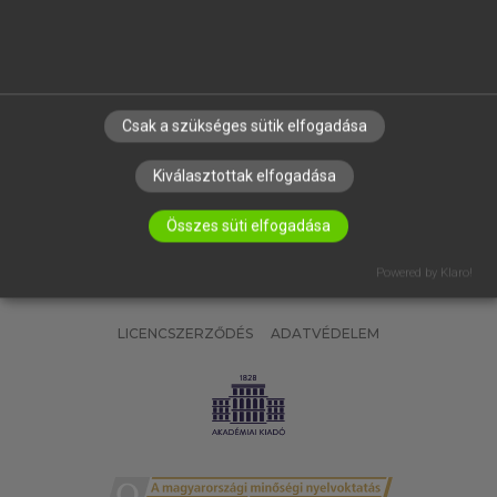
SÚGÓ
RÓLUNK
ELÉRHETŐSÉG
SÜTI BEÁLLÍTÁSOK
Csak a szükséges sütik elfogadása
IRATKOZZ FEL HÍRLEVELÜNKRE!
Kiválasztottak elfogadása
Összes süti elfogadása
Powered by Klaro!
LICENCSZERZŐDÉS
ADATVÉDELEM