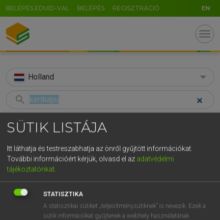
BELÉPÉS EDUID-VAL
BELÉPÉS
REGISZTRÁCIÓ
EN
menu
Holland
search
GR
KERESÉS
SÜTIK LISTÁJA
5
6
7
8
9
ö
ü
ó
TALÁLATOK
45 ms (2 db)
Itt láthatja és testreszabhatja az önről gyűjtött információkat.
r
t
z
u
i
o
p
ő
ú
További információért kérjük, olvasd el az
adatvédelmi
kertkapu
tuinhek
tájékoztatónkat
.
g
h
j
k
l
é
á
ű
Ω
Magyar−holland szótár
Holland−magyar szótár
v
b
n
m
,
.
-
AltGr
STATISZTIKA
A statisztikai sütiket „teljesítménysütiknek” is nevezik. Ezek a
HENRY KAMMER, BOSCHNÉ ABLONCZY EMŐKE
sütik információkat gyűjtenek a webhely használatának