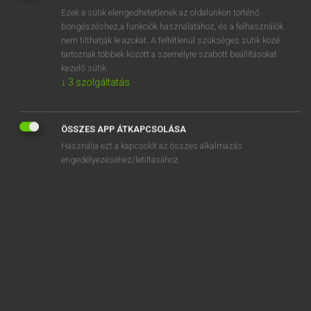
Ezek a sütik elengedhetetlenek az oldalunkon történő
REGISZTRÁCIÓ
böngészéshez,a funkciók használatához, és a felhasználók
nem tilthatják le azokat. A feltétlenül szükséges sütik közé
tartoznak többek között a személyre szabott beállításokat
kezelő sütik.
↓
3
szolgáltatás
Henry Kammer, Boschné Ablonczy Emőke
ÖSSZES APP ÁTKAPCSOLÁSA
MAGYAR−HOLLAND SZÓTÁR
Használja ezt a kapcsolót az összes alkalmazás
Kapcsolódó anyagok
engedélyezéséhez/letiltásához.
kertészolló
kertgazdálkodás
kerthelyiség
kerti
kertkapu
kertmozi