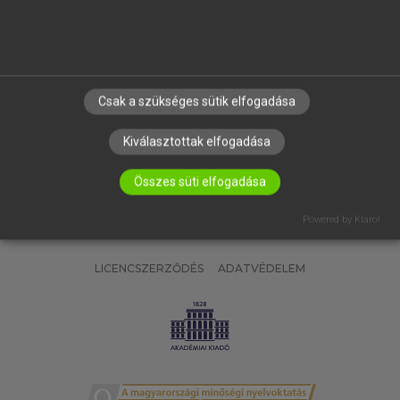
SÚGÓ
RÓLUNK
ELÉRHETŐSÉG
SÜTI BEÁLLÍTÁSOK
Csak a szükséges sütik elfogadása
IRATKOZZ FEL HÍRLEVELÜNKRE!
Kiválasztottak elfogadása
Összes süti elfogadása
Powered by Klaro!
LICENCSZERZŐDÉS
ADATVÉDELEM