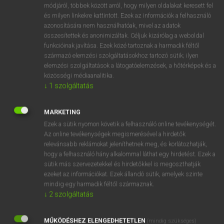
Magyar−holland szótár
arrow_forward_ios
módjáról, többek között arról, hogy milyen oldalakat keresett fel
és milyen linkekre kattintott. Ezek az információk a felhasználó
azonosítására nem használhatóak, mivel az adatok
összesítettek és anonimizáltak. Céljuk kizárólag a weboldal
funkcióinak javítása. Ezek közé tartoznak a harmadik féltől
származó elemzési szolgáltatásokhoz tartozó sütik; ilyen
elemzési szolgáltatások a látogatóelemzések, a hőtérképek és a
VAN ELŐFIZETÉSED?
közösségi médiaanalitika.
↓
1
szolgáltatás
Van előfizetésem a teljes szócikk megtekintéséhez.
BELÉPÉS
MARKETING
Ezek a sütik nyomon követik a felhasználó online tevékenységét.
Az online tevékenységek megismerésével a hirdetők
relevánsabb reklámokat jeleníthetnek meg, és korlátozhatják,
hogy a felhasználó hány alkalommal láthat egy hirdetést. Ezek a
sütik más szervezetekkel és hirdetőkkel is megoszthatják
ezeket az információkat. Ezek állandó sütik, amelyek szinte
NINCS ELŐFIZETÉSED?
mindig egy harmadik féltől származnak.
↓
2
szolgáltatás
Nincs regisztrációm és előfizetésem. A szótár 2 órás,
díjmentes próbaverziójának elindításához regisztrálok és
MŰKÖDÉSHEZ ELENGEDHETETLEN
belépek
.
(mindig szükséges)