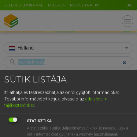
BELÉPÉS EDUID-VAL
BELÉPÉS
REGISZTRÁCIÓ
EN
menu
Holland
search
GR
KERESÉS
SÜTIK LISTÁJA
5
6
7
8
9
ö
ü
ó
TALÁLATOK
40 ms (2 db)
Itt láthatja és testreszabhatja az önről gyűjtött információkat.
r
t
z
u
i
o
p
ő
ú
További információért kérjük, olvasd el az
adatvédelmi
kerthelyiség
paviljoen
tájékoztatónkat
.
g
h
j
k
l
é
á
ű
Ω
Magyar−holland szótár
Holland−magyar szótár
v
b
n
m
,
.
-
AltGr
STATISZTIKA
A statisztikai sütiket „teljesítménysütiknek” is nevezik. Ezek a
HENRY KAMMER, BOSCHNÉ ABLONCZY EMŐKE
sütik információkat gyűjtenek a webhely használatának