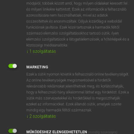
Magyar−holland szótár
arrow_forward_ios
módjáról, többek között arról, hogy milyen oldalakat keresett fel
és milyen linkekre kattintott. Ezek az információk a felhasználó
azonosítására nem használhatóak, mivel az adatok
összesítettek és anonimizáltak. Céljuk kizárólag a weboldal
funkcióinak javítása. Ezek közé tartoznak a harmadik féltől
származó elemzési szolgáltatásokhoz tartozó sütik; ilyen
elemzési szolgáltatások a látogatóelemzések, a hőtérképek és a
VAN ELŐFIZETÉSED?
közösségi médiaanalitika.
↓
1
szolgáltatás
Van előfizetésem a teljes szócikk megtekintéséhez.
BELÉPÉS
MARKETING
Ezek a sütik nyomon követik a felhasználó online tevékenységét.
Az online tevékenységek megismerésével a hirdetők
relevánsabb reklámokat jeleníthetnek meg, és korlátozhatják,
hogy a felhasználó hány alkalommal láthat egy hirdetést. Ezek a
sütik más szervezetekkel és hirdetőkkel is megoszthatják
ezeket az információkat. Ezek állandó sütik, amelyek szinte
NINCS ELŐFIZETÉSED?
mindig egy harmadik féltől származnak.
↓
2
szolgáltatás
Nincs regisztrációm és előfizetésem. A szótár 2 órás,
díjmentes próbaverziójának elindításához regisztrálok és
MŰKÖDÉSHEZ ELENGEDHETETLEN
belépek
.
(mindig szükséges)