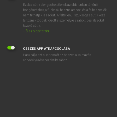
Ezek a sütik elengedhetetlenek az oldalunkon történő
REGISZTRÁCIÓ
böngészéshez,a funkciók használatához, és a felhasználók
nem tilthatják le azokat. A feltétlenül szükséges sütik közé
tartoznak többek között a személyre szabott beállításokat
kezelő sütik.
↓
3
szolgáltatás
Henry Kammer, Boschné Ablonczy Emőke
ÖSSZES APP ÁTKAPCSOLÁSA
MAGYAR−HOLLAND SZÓTÁR
Használja ezt a kapcsolót az összes alkalmazás
Kapcsolódó anyagok
engedélyezéséhez/letiltásához.
kertépítő mérnök
kertes
kertész
kertészet
kertészeti
kertészkedik