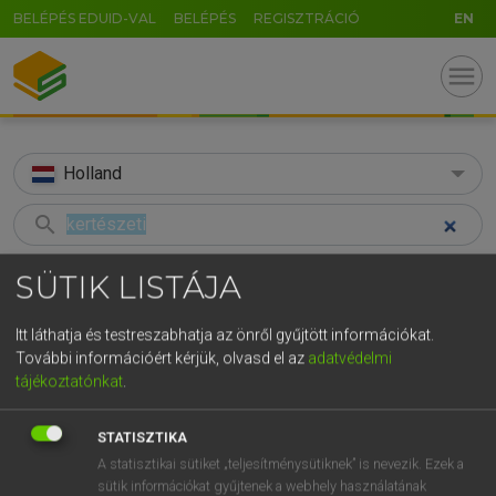
BELÉPÉS EDUID-VAL
BELÉPÉS
REGISZTRÁCIÓ
EN
menu
Holland
search
GR
KERESÉS
SÜTIK LISTÁJA
5
6
7
8
9
ö
ü
ó
TALÁLATOK
58 ms (4 db)
Itt láthatja és testreszabhatja az önről gyűjtött információkat.
r
t
z
u
i
o
p
ő
ú
További információért kérjük, olvasd el az
adatvédelmi
kertészeti
tuinbouwbedrijf
tuin
tájékoztatónkat
.
g
h
j
k
l
é
á
ű
Ω
Magyar−holland szótár
Holland−magyar szótár
Hollan
v
b
n
m
,
.
-
AltGr
STATISZTIKA
A statisztikai sütiket „teljesítménysütiknek” is nevezik. Ezek a
HENRY KAMMER, BOSCHNÉ ABLONCZY EMŐKE
sütik információkat gyűjtenek a webhely használatának