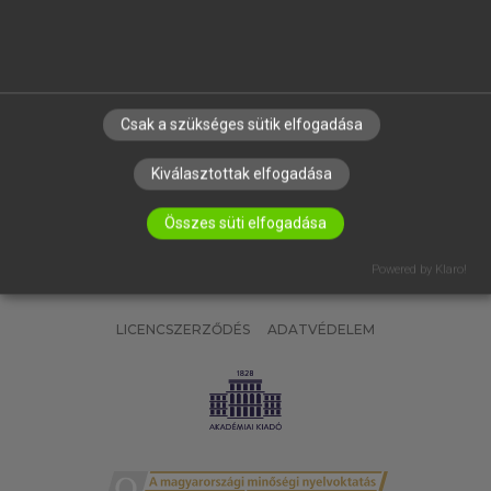
SÚGÓ
RÓLUNK
ELÉRHETŐSÉG
SÜTI BEÁLLÍTÁSOK
Csak a szükséges sütik elfogadása
IRATKOZZ FEL HÍRLEVELÜNKRE!
Kiválasztottak elfogadása
Összes süti elfogadása
Powered by Klaro!
LICENCSZERZŐDÉS
ADATVÉDELEM