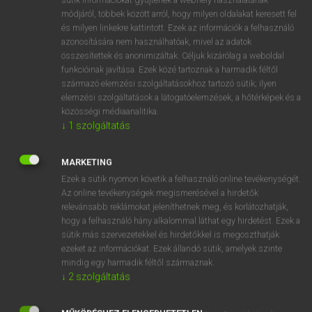
Magyar−holland szótár
módjáról, többek között arról, hogy milyen oldalakat keresett fel
és milyen linkekre kattintott. Ezek az információk a felhasználó
azonosítására nem használhatóak, mivel az adatok
összesítettek és anonimizáltak. Céljuk kizárólag a weboldal
funkcióinak javítása. Ezek közé tartoznak a harmadik féltől
származó elemzési szolgáltatásokhoz tartozó sütik; ilyen
elemzési szolgáltatások a látogatóelemzések, a hőtérképek és a
VAN ELŐFIZETÉSED?
közösségi médiaanalitika.
Van előfizetésem a teljes szócikk megtekintéséhez.
↓
1
szolgáltatás
BELÉPÉS
MARKETING
Ezek a sütik nyomon követik a felhasználó online tevékenységét.
Az online tevékenységek megismerésével a hirdetők
relevánsabb reklámokat jeleníthetnek meg, és korlátozhatják,
hogy a felhasználó hány alkalommal láthat egy hirdetést. Ezek a
sütik más szervezetekkel és hirdetőkkel is megoszthatják
ezeket az információkat. Ezek állandó sütik, amelyek szinte
NINCS ELŐFIZETÉSED?
mindig egy harmadik féltől származnak.
Nincs regisztrációm és előfizetésem. A szótár 2 órás,
↓
2
szolgáltatás
díjmentes próbaverziójának elindításához regisztrálok és
belépek
.