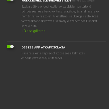
MŰKÖDÉSHEZ ELENGEDHETETLEN
(mindig szükséges)
Ezek a sütik elengedhetetlenek az oldalunkon történő
REGISZTRÁCIÓ
böngészéshez,a funkciók használatához, és a felhasználók
nem tilthatják le azokat. A feltétlenül szükséges sütik közé
tartoznak többek között a személyre szabott beállításokat
kezelő sütik.
↓
3
szolgáltatás
Henry Kammer, Boschné Ablonczy Emőke
MAGYAR−HOLLAND SZÓTÁR
ÖSSZES APP ÁTKAPCSOLÁSA
Kapcsolódó anyagok
Használja ezt a kapcsolót az összes alkalmazás
engedélyezéséhez/letiltásához.
kéret
keretantenna
keretes
keretez
keretfűrész
kéretlen