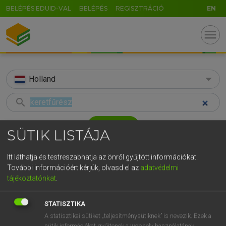
BELÉPÉS EDUID-VAL
BELÉPÉS
REGISZTRÁCIÓ
EN
menu
Holland
search
GR
KERESÉS
SÜTIK LISTÁJA
5
6
7
8
9
ö
ü
ó
TALÁLATOK
27 ms (1 db)
Itt láthatja és testreszabhatja az önről gyűjtött információkat.
r
t
z
u
i
o
p
ő
ú
További információért kérjük, olvasd el az
adatvédelmi
keretfűrész
tájékoztatónkat
.
g
h
j
k
l
é
á
ű
Ω
Magyar−holland szótár
v
b
n
m
,
.
-
AltGr
STATISZTIKA
HENRY KAMMER, BOSCHNÉ ABLONCZY EMŐKE
A statisztikai sütiket „teljesítménysütiknek” is nevezik. Ezek a
sütik információkat gyűjtenek a webhely használatának