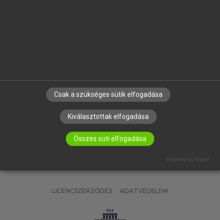
OKTATÁSI INTÉZMÉNYEKNEK
VÁLLALATI MEGOLDÁSOK
SÚGÓ
RÓLUNK
ELÉRHETŐSÉG
SÜTI BEÁLLÍTÁSOK
Csak a szükséges sütik elfogadása
IRATKOZZ FEL HÍRLEVELÜNKRE!
Kiválasztottak elfogadása
Összes süti elfogadása
Powered by Klaro!
LICENCSZERZŐDÉS
ADATVÉDELEM