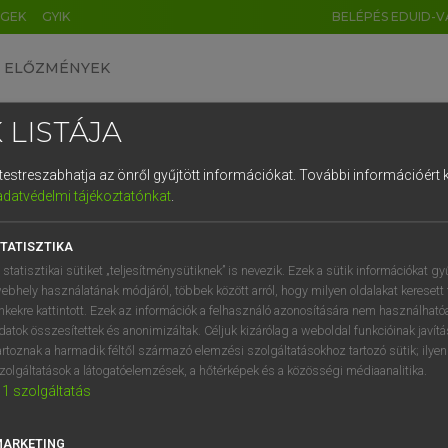
ÉGEK
GYIK
BELÉPÉS EDUID-V
ELŐZMÉNYEK
 LISTÁJA
és testreszabhatja az önről gyűjtött információkat.
További információért k
HU
DE
CN
FR
ES
IT
NL
RU
GR
adatvédelmi tájékoztatónkat
.
Y KAMMER, BOSCHNÉ ABLONCZY EMŐKE
1
2
3
4
5
6
7
8
9
ar−holland szótár
TATISZTIKA
q
w
e
r
t
z
u
i
 statisztikai sütiket „teljesítménysütiknek” is nevezik. Ezek a sütik információkat gy
ebhely használatának módjáról, többek között arról, hogy milyen oldalakat keresett 
a
s
d
f
g
h
j
k
l
é
inkekre kattintott. Ezek az információk a felhasználó azonosítására nem használható
datok összesítettek és anonimizáltak. Céljuk kizárólag a weboldal funkcióinak javít
í
y
x
c
v
b
n
m
,
.
artoznak a harmadik féltől származó elemzési szolgáltatásokhoz tartozó sütik; ilye
zolgáltatások a látogatóelemzések, a hőtérképek és a közösségi médiaanalitika.
VAN ELŐFIZETÉSED?
NINCS ELŐFIZETÉSED
1
szolgáltatás
előfizetésem a teljes szócikk
Nincs regisztrációm és előfiz
megtekintéséhez.
A szótár 2 órás, díjmente
MARKETING