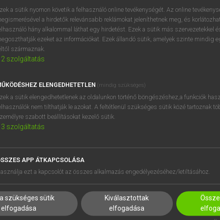
próbaverziójának elindítás
zek a sütik nyomon követik a felhasználó online tevékenységét. Az online tevékeny
BELÉPÉS
regisztrálok és
belépek
.
egismerésével a hirdetők relevánsabb reklámokat jeleníthetnek meg, és korlátozhat
elhasználó hány alkalommal láthat egy hirdetést. Ezek a sütik más szervezetekkel és
egoszthatják ezeket az információkat. Ezek állandó sütik, amelyek szinte mindig 
REGISZTRÁCIÓ
éltől származnak.
2
szolgáltatás
ŰKÖDÉSHEZ ELENGEDHETETLEN
(mindig szükséges)
zek a sütik elengedhetetlenek az oldalunkon történő böngészéshez,a funkciók hasz
elhasználók nem tilthatják le azokat. A feltétlenül szükséges sütik közé tartoznak t
zemélyre szabott beállításokat kezelő sütik.
3
szolgáltatás
SSZES APP ÁTKAPCSOLÁSA
asználja ezt a kapcsolót az összes alkalmazás engedélyezéséhez/letiltásához.
a szükséges sütik
Kiválasztottak
Összes
elfogadása
elfogadása
elfog
HASZNÁLÓKNAK
SÚGÓ