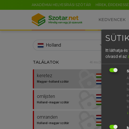
AKADÉMIAI HELYESÍRÁSI SZÓTÁR
HÍREK, ÉRDEKESS
KEDVENCEK
SÜTIK
search
Holland
Itt láthatja 
EN
olvasd el az
TALÁLATOK
HENR
46 ms (3 db)
0
Magy
S
keretez
A
Magyar−holland szótár
w
l
a
omlijsten
t
Holland−magyar szótár
s
↓
omranden
Van 
Holland−magyar szótár