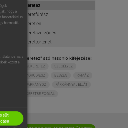
ához
keretez
ségek
ják, hogy a
keretfűrész
 hirdetőkkel is
egy harmadik
kéretlen
keretszerződés
kerettörténet
nálatához, és a
„
keretez
” szó hasonló kifejezései:
öbbek között a
BEKERETEZ
SZEGÉLYEZ
KÖRÜLVESZ
BESZEG
RÁMÁZ
PÁRKÁNYOZ
PÁRKÁNNYAL ELLÁT
KERETBE FOGLAL
 süti
adása