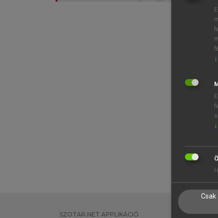
E
m
f
m
f
↓
M
E
f
s
↓
Ö
H
Csak 
SZOTAR.NET APPLIKÁCIÓ
EGYÉNI FEL