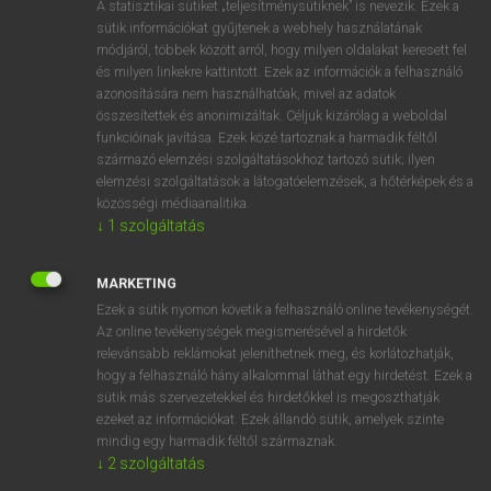
Magyar−holland szótár
arrow_forward_ios
A statisztikai sütiket „teljesítménysütiknek” is nevezik. Ezek a
sütik információkat gyűjtenek a webhely használatának
módjáról, többek között arról, hogy milyen oldalakat keresett fel
és milyen linkekre kattintott. Ezek az információk a felhasználó
azonosítására nem használhatóak, mivel az adatok
összesítettek és anonimizáltak. Céljuk kizárólag a weboldal
funkcióinak javítása. Ezek közé tartoznak a harmadik féltől
VAN ELŐFIZETÉSED?
származó elemzési szolgáltatásokhoz tartozó sütik; ilyen
elemzési szolgáltatások a látogatóelemzések, a hőtérképek és a
Van előfizetésem a teljes szócikk megtekintéséhez.
közösségi médiaanalitika.
↓
1
szolgáltatás
BELÉPÉS
MARKETING
Ezek a sütik nyomon követik a felhasználó online tevékenységét.
Az online tevékenységek megismerésével a hirdetők
relevánsabb reklámokat jeleníthetnek meg, és korlátozhatják,
hogy a felhasználó hány alkalommal láthat egy hirdetést. Ezek a
sütik más szervezetekkel és hirdetőkkel is megoszthatják
NINCS ELŐFIZETÉSED?
ezeket az információkat. Ezek állandó sütik, amelyek szinte
Nincs regisztrációm és előfizetésem. A szótár 2 órás,
mindig egy harmadik féltől származnak.
díjmentes próbaverziójának elindításához regisztrálok és
↓
2
szolgáltatás
belépek
.