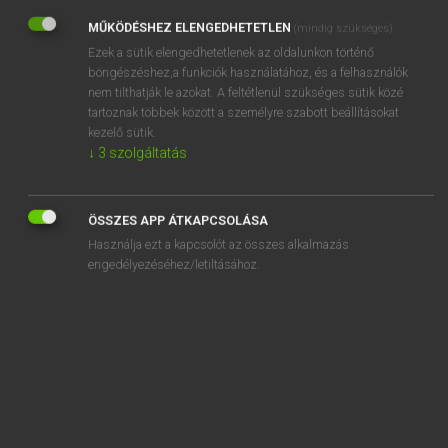
MŰKÖDÉSHEZ ELENGEDHETETLEN
(mindig szükséges)
REGISZTRÁCIÓ
Ezek a sütik elengedhetetlenek az oldalunkon történő
böngészéshez,a funkciók használatához, és a felhasználók
nem tilthatják le azokat. A feltétlenül szükséges sütik közé
tartoznak többek között a személyre szabott beállításokat
kezelő sütik.
↓
3
szolgáltatás
Henry Kammer, Boschné Ablonczy Emőke
MAGYAR−HOLLAND SZÓTÁR
Kapcsolódó anyagok
ÖSSZES APP ÁTKAPCSOLÁSA
Használja ezt a kapcsolót az összes alkalmazás
keresztülvisz
engedélyezéséhez/letiltásához.
keresztvíz
keresztyén
keresztyénség
keret
kéret