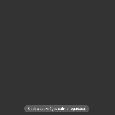
SZOTAR.NET APPLIKÁCIÓ
MICROSOFT OFFICE BŐVÍTMÉNY
BEÉPÜLŐ SZÓTÁRMODUL
ONLINE NYELVVIZSGA
EGYÉNI FELHASZNÁLÓKNAK
TANULÓKNAK
OKTATÁSI INTÉZMÉNYEKNEK
VÁLLALATI MEGOLDÁSOK
SÚGÓ
RÓLUNK
ELÉRHETŐSÉG
Csak a szükséges sütik elfogadása
SÜTI BEÁLLÍTÁSOK