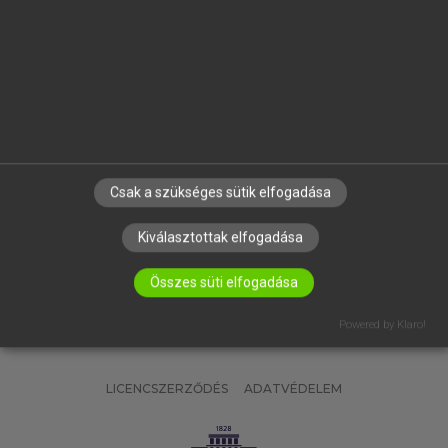
OKTATÁSI INTÉZMÉNYEKNEK
VÁLLALATI MEGOLDÁSOK
SÚGÓ
RÓLUNK
ELÉRHETŐSÉG
SÜTI BEÁLLÍTÁSOK
Csak a szükséges sütik elfogadása
IRATKOZZ FEL HÍRLEVELÜNKRE!
Kiválasztottak elfogadása
Összes süti elfogadása
Powered by Klaro!
LICENCSZERZŐDÉS
ADATVÉDELEM