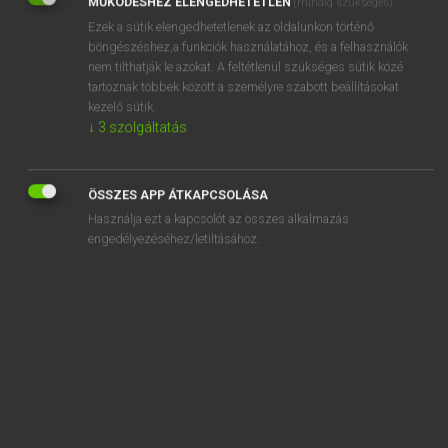
MŰKÖDÉSHEZ ELENGEDHETETLEN
(mindig szükséges)
Ezek a sütik elengedhetetlenek az oldalunkon történő
REGISZTRÁCIÓ
böngészéshez,a funkciók használatához, és a felhasználók
nem tilthatják le azokat. A feltétlenül szükséges sütik közé
tartoznak többek között a személyre szabott beállításokat
kezelő sütik.
↓
3
szolgáltatás
Henry Kammer, Boschné Ablonczy Emőke
MAGYAR−HOLLAND SZÓTÁR
ÖSSZES APP ÁTKAPCSOLÁSA
Kapcsolódó anyagok
Használja ezt a kapcsolót az összes alkalmazás
engedélyezéséhez/letiltásához.
keresztkötés
keresztlány
keresztlevél
keresztmetszet
keresztnév
keresztöltés