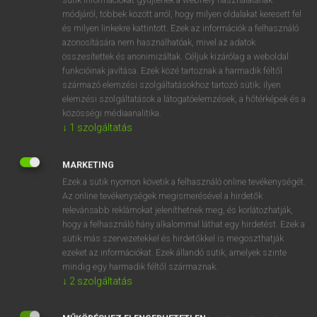
Magyar−holland szótár
arrow_forward_ios
módjáról, többek között arról, hogy milyen oldalakat keresett fel
és milyen linkekre kattintott. Ezek az információk a felhasználó
azonosítására nem használhatóak, mivel az adatok
összesítettek és anonimizáltak. Céljuk kizárólag a weboldal
funkcióinak javítása. Ezek közé tartoznak a harmadik féltől
származó elemzési szolgáltatásokhoz tartozó sütik; ilyen
elemzési szolgáltatások a látogatóelemzések, a hőtérképek és a
VAN ELŐFIZETÉSED?
közösségi médiaanalitika.
Van előfizetésem a teljes szócikk megtekintéséhez.
↓
1
szolgáltatás
BELÉPÉS
MARKETING
Ezek a sütik nyomon követik a felhasználó online tevékenységét.
Az online tevékenységek megismerésével a hirdetők
relevánsabb reklámokat jeleníthetnek meg, és korlátozhatják,
hogy a felhasználó hány alkalommal láthat egy hirdetést. Ezek a
sütik más szervezetekkel és hirdetőkkel is megoszthatják
ezeket az információkat. Ezek állandó sütik, amelyek szinte
NINCS ELŐFIZETÉSED?
mindig egy harmadik féltől származnak.
Nincs regisztrációm és előfizetésem. A szótár 2 órás,
↓
2
szolgáltatás
díjmentes próbaverziójának elindításához regisztrálok és
belépek
.