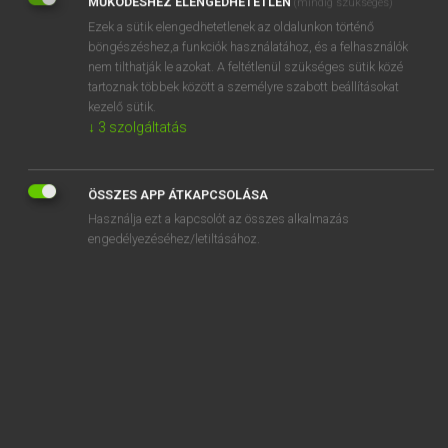
MŰKÖDÉSHEZ ELENGEDHETETLEN
(mindig szükséges)
Ezek a sütik elengedhetetlenek az oldalunkon történő
REGISZTRÁCIÓ
böngészéshez,a funkciók használatához, és a felhasználók
nem tilthatják le azokat. A feltétlenül szükséges sütik közé
tartoznak többek között a személyre szabott beállításokat
kezelő sütik.
↓
3
szolgáltatás
Henry Kammer, Boschné Ablonczy Emőke
MAGYAR−HOLLAND SZÓTÁR
ÖSSZES APP ÁTKAPCSOLÁSA
Kapcsolódó anyagok
Használja ezt a kapcsolót az összes alkalmazás
engedélyezéséhez/letiltásához.
kereszthuzat
keresztirányú
keresztkérdés
keresztkötés
keresztlány
keresztlevél