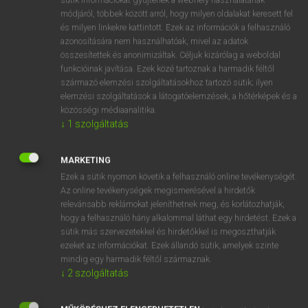
Magyar−holland szótár
arrow_forward_ios
módjáról, többek között arról, hogy milyen oldalakat keresett fel
és milyen linkekre kattintott. Ezek az információk a felhasználó
azonosítására nem használhatóak, mivel az adatok
összesítettek és anonimizáltak. Céljuk kizárólag a weboldal
funkcióinak javítása. Ezek közé tartoznak a harmadik féltől
származó elemzési szolgáltatásokhoz tartozó sütik; ilyen
elemzési szolgáltatások a látogatóelemzések, a hőtérképek és a
VAN ELŐFIZETÉSED?
közösségi médiaanalitika.
Van előfizetésem a teljes szócikk megtekintéséhez.
↓
1
szolgáltatás
BELÉPÉS
MARKETING
Ezek a sütik nyomon követik a felhasználó online tevékenységét.
Az online tevékenységek megismerésével a hirdetők
relevánsabb reklámokat jeleníthetnek meg, és korlátozhatják,
hogy a felhasználó hány alkalommal láthat egy hirdetést. Ezek a
sütik más szervezetekkel és hirdetőkkel is megoszthatják
ezeket az információkat. Ezek állandó sütik, amelyek szinte
NINCS ELŐFIZETÉSED?
mindig egy harmadik féltől származnak.
Nincs regisztrációm és előfizetésem. A szótár 2 órás,
↓
2
szolgáltatás
díjmentes próbaverziójának elindításához regisztrálok és
belépek
.