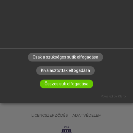
OKTATÁSI INTÉZMÉNYEKNEK
VÁLLALATI MEGOLDÁSOK
SÚGÓ
RÓLUNK
ELÉRHETŐSÉG
SÜTI BEÁLLÍTÁSOK
Csak a szükséges sütik elfogadása
IRATKOZZ FEL HÍRLEVELÜNKRE!
Kiválasztottak elfogadása
Összes süti elfogadása
Powered by Klaro!
LICENCSZERZŐDÉS
ADATVÉDELEM