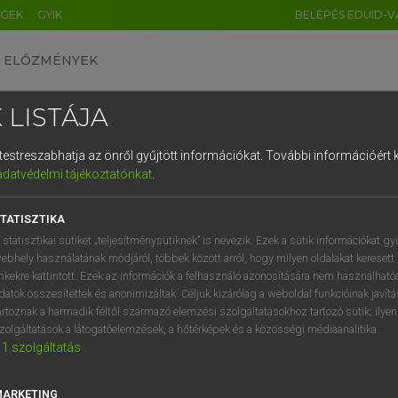
ÉGEK
GYIK
BELÉPÉS EDUID-V
ELŐZMÉNYEK
 LISTÁJA
és testreszabhatja az önről gyűjtött információkat.
További információért k
HU
DE
CN
FR
ES
IT
NL
RU
GR
adatvédelmi tájékoztatónkat
.
Y KAMMER, BOSCHNÉ ABLONCZY EMŐKE
1
2
3
4
5
6
7
8
9
ar−holland szótár
TATISZTIKA
q
w
e
r
t
z
u
i
 statisztikai sütiket „teljesítménysütiknek” is nevezik. Ezek a sütik információkat gy
ebhely használatának módjáról, többek között arról, hogy milyen oldalakat keresett 
a
s
d
f
g
h
j
k
l
é
inkekre kattintott. Ezek az információk a felhasználó azonosítására nem használható
datok összesítettek és anonimizáltak. Céljuk kizárólag a weboldal funkcióinak javít
í
y
x
c
v
b
n
m
,
.
artoznak a harmadik féltől származó elemzési szolgáltatásokhoz tartozó sütik; ilye
zolgáltatások a látogatóelemzések, a hőtérképek és a közösségi médiaanalitika.
VAN ELŐFIZETÉSED?
NINCS ELŐFIZETÉSED
1
szolgáltatás
előfizetésem a teljes szócikk
Nincs regisztrációm és előfiz
megtekintéséhez.
A szótár 2 órás, díjmente
MARKETING