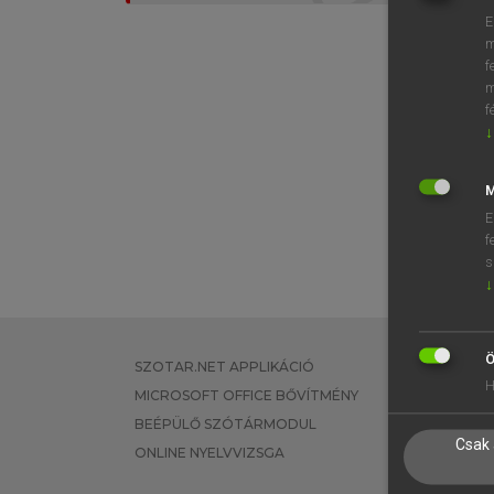
E
m
f
m
f
↓
M
E
f
s
↓
Ö
SZOTAR.NET APPLIKÁCIÓ
EGYÉNI FEL
H
MICROSOFT OFFICE BŐVÍTMÉNY
TANULÓKNA
BEÉPÜLŐ SZÓTÁRMODUL
OKTATÁSI I
Csak 
ONLINE NYELVVIZSGA
VÁLLALATI 