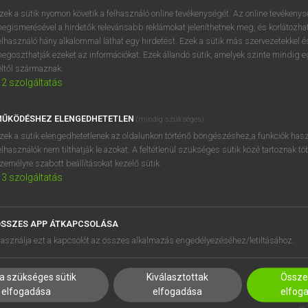
próbaverziójának elindítás
zek a sütik nyomon követik a felhasználó online tevékenységét. Az online tevékeny
BELÉPÉS
regisztrálok és
belépek
.
egismerésével a hirdetők relevánsabb reklámokat jeleníthetnek meg, és korlátozhat
elhasználó hány alkalommal láthat egy hirdetést. Ezek a sütik más szervezetekkel és
egoszthatják ezeket az információkat. Ezek állandó sütik, amelyek szinte mindig 
REGISZTRÁCIÓ
éltől származnak.
2
szolgáltatás
ŰKÖDÉSHEZ ELENGEDHETETLEN
(mindig szükséges)
zek a sütik elengedhetetlenek az oldalunkon történő böngészéshez,a funkciók hasz
elhasználók nem tilthatják le azokat. A feltétlenül szükséges sütik közé tartoznak t
zemélyre szabott beállításokat kezelő sütik.
3
szolgáltatás
SSZES APP ÁTKAPCSOLÁSA
HASZNÁLÓKNAK
SÚGÓ
asználja ezt a kapcsolót az összes alkalmazás engedélyezéséhez/letiltásához.
K
RÓLUNK
NTÉZMÉNYEKNEK
ELÉRHETŐSÉG
a szükséges sütik
Kiválasztottak
Összes
MEGOLDÁSOK
SÜTI BEÁLLÍTÁSOK
elfogadása
elfogadása
elfog