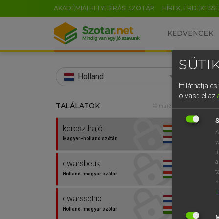
AKADÉMIAI HELYESÍRÁSI SZÓTÁR
HÍREK, ÉRDEKESS
KEDVENCEK
SÜTIK
search
Holland
Itt láthatja 
EN
olvasd el az
TALÁLATOK
HENR
49 ms (3 db)
0
Magy
S
kereszthajó
A
Magyar−holland szótár
w
l
a
dwarsbeuk
t
Holland−magyar szótár
s
↓
dwarsschip
Van 
Holland−magyar szótár