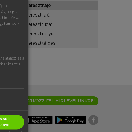
ához
kereszthajó
ségek
ják, hogy a
kereszthalál
 hirdetőkkel is
egy harmadik
kereszthuzat
keresztirányú
keresztkérdés
nálatához, és a
öbbek között a
IRATKOZZ FEL HÍRLEVELÜNKRE!
 süti
adása