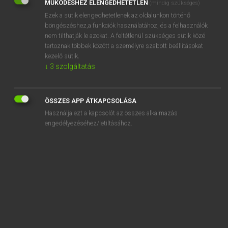
MŰKÖDÉSHEZ ELENGEDHETETLEN
(mindig szükséges)
Ezek a sütik elengedhetetlenek az oldalunkon történő
REGISZTRÁCIÓ
böngészéshez,a funkciók használatához, és a felhasználók
nem tilthatják le azokat. A feltétlenül szükséges sütik közé
tartoznak többek között a személyre szabott beállításokat
kezelő sütik.
↓
3
szolgáltatás
Henry Kammer, Boschné Ablonczy Emőke
MAGYAR−HOLLAND SZÓTÁR
ÖSSZES APP ÁTKAPCSOLÁSA
Kapcsolódó anyagok
Használja ezt a kapcsolót az összes alkalmazás
engedélyezéséhez/letiltásához.
keresztespók
keresztesvirágúak
keresztez
kereszteződés
kereszteződik
keresztfa