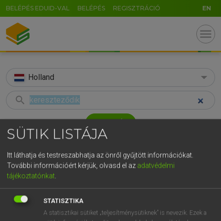
BELÉPÉS EDUID-VAL
BELÉPÉS
REGISZTRÁCIÓ
EN
menu
Holland
search
GR
KERESÉS
SÜTIK LISTÁJA
5
6
7
8
9
ö
ü
ó
TALÁLATOK
43 ms (1 db)
r
t
z
u
i
o
p
ő
ú
Itt láthatja és testreszabhatja az önről gyűjtött információkat.
További információért kérjük, olvasd el az
adatvédelmi
kereszteződik
g
h
j
k
l
é
á
ű
Ω
tájékoztatónkat
.
Magyar−holland szótár
v
b
n
m
,
.
-
AltGr
STATISZTIKA
HENRY KAMMER, BOSCHNÉ ABLONCZY EMŐKE
A statisztikai sütiket „teljesítménysütiknek” is nevezik. Ezek a