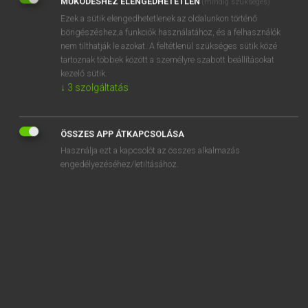
MŰKÖDÉSHEZ ELENGEDHETETLEN
(mindig szükséges)
Ezek a sütik elengedhetetlenek az oldalunkon történő
REGISZTRÁCIÓ
böngészéshez,a funkciók használatához, és a felhasználók
nem tilthatják le azokat. A feltétlenül szükséges sütik közé
tartoznak többek között a személyre szabott beállításokat
kezelő sütik.
↓
3
szolgáltatás
Henry Kammer, Boschné Ablonczy Emőke
MAGYAR−HOLLAND SZÓTÁR
ÖSSZES APP ÁTKAPCSOLÁSA
Kapcsolódó anyagok
Használja ezt a kapcsolót az összes alkalmazás
engedélyezéséhez/letiltásához.
keresztényi
kereszténység
keresztes
keresztespók
keresztesvirágúak
keresztez