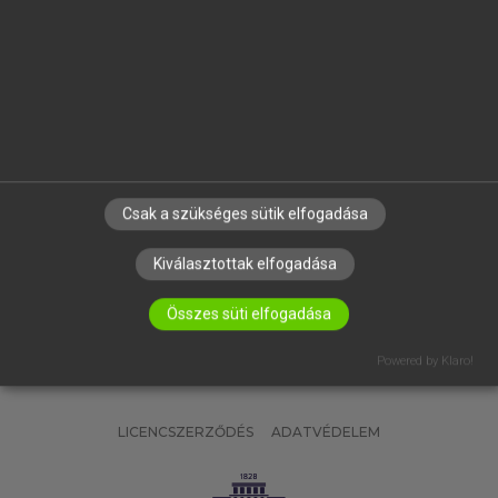
OKTATÁSI INTÉZMÉNYEKNEK
VÁLLALATI MEGOLDÁSOK
SÚGÓ
RÓLUNK
ELÉRHETŐSÉG
SÜTI BEÁLLÍTÁSOK
Csak a szükséges sütik elfogadása
IRATKOZZ FEL HÍRLEVELÜNKRE!
Kiválasztottak elfogadása
Összes süti elfogadása
Powered by Klaro!
LICENCSZERZŐDÉS
ADATVÉDELEM