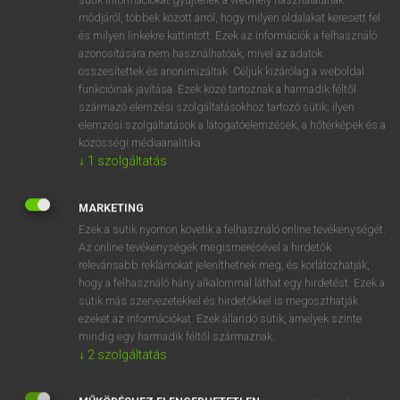
Magyar−holland szótár
arrow_forward_ios
módjáról, többek között arról, hogy milyen oldalakat keresett fel
és milyen linkekre kattintott. Ezek az információk a felhasználó
azonosítására nem használhatóak, mivel az adatok
összesítettek és anonimizáltak. Céljuk kizárólag a weboldal
funkcióinak javítása. Ezek közé tartoznak a harmadik féltől
származó elemzési szolgáltatásokhoz tartozó sütik; ilyen
elemzési szolgáltatások a látogatóelemzések, a hőtérképek és a
VAN ELŐFIZETÉSED?
közösségi médiaanalitika.
Van előfizetésem a teljes szócikk megtekintéséhez.
↓
1
szolgáltatás
BELÉPÉS
MARKETING
Ezek a sütik nyomon követik a felhasználó online tevékenységét.
Az online tevékenységek megismerésével a hirdetők
relevánsabb reklámokat jeleníthetnek meg, és korlátozhatják,
hogy a felhasználó hány alkalommal láthat egy hirdetést. Ezek a
sütik más szervezetekkel és hirdetőkkel is megoszthatják
ezeket az információkat. Ezek állandó sütik, amelyek szinte
NINCS ELŐFIZETÉSED?
mindig egy harmadik féltől származnak.
Nincs regisztrációm és előfizetésem. A szótár 2 órás,
↓
2
szolgáltatás
díjmentes próbaverziójának elindításához regisztrálok és
belépek
.