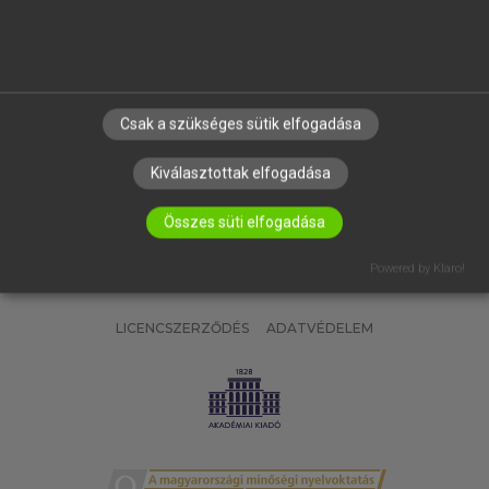
SÚGÓ
RÓLUNK
ELÉRHETŐSÉG
SÜTI BEÁLLÍTÁSOK
Csak a szükséges sütik elfogadása
IRATKOZZ FEL HÍRLEVELÜNKRE!
Kiválasztottak elfogadása
Összes süti elfogadása
Powered by Klaro!
LICENCSZERZŐDÉS
ADATVÉDELEM