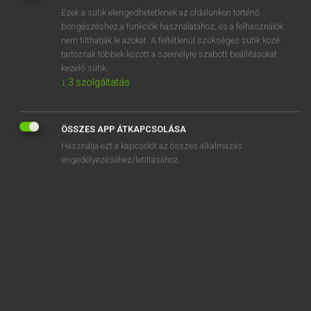
Ezek a sütik elengedhetetlenek az oldalunkon történő
REGISZTRÁCIÓ
böngészéshez,a funkciók használatához, és a felhasználók
nem tilthatják le azokat. A feltétlenül szükséges sütik közé
tartoznak többek között a személyre szabott beállításokat
kezelő sütik.
↓
3
szolgáltatás
Henry Kammer, Boschné Ablonczy Emőke
ÖSSZES APP ÁTKAPCSOLÁSA
MAGYAR−HOLLAND SZÓTÁR
Használja ezt a kapcsolót az összes alkalmazás
Kapcsolódó anyagok
engedélyezéséhez/letiltásához.
keresztény
kereszténydemokrata
keresztényi
kereszténység
keresztes
keresztespók