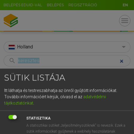
BELÉPÉS EDUID-VAL
BELÉPÉS
REGISZTRÁCIÓ
EN
menu
Holland
search
GR
KERESÉS
SÜTIK LISTÁJA
5
6
7
8
9
ö
ü
ó
TALÁLATOK
56 ms (6 db)
Itt láthatja és testreszabhatja az önről gyűjtött információkat.
r
t
z
u
i
o
p
ő
ú
További információért kérjük, olvasd el az
adatvédelmi
keresztes
adder
kruis
tájékoztatónkat
.
g
h
j
k
l
é
á
ű
Ω
Magyar−holland szótár
Holland−magyar szótár
Hollan
v
b
n
m
,
.
-
AltGr
STATISZTIKA
A statisztikai sütiket „teljesítménysütiknek” is nevezik. Ezek a
HENRY KAMMER, BOSCHNÉ ABLONCZY EMŐKE
sütik információkat gyűjtenek a webhely használatának