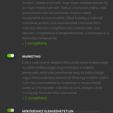
Magyar−holland szótár
arrow_forward_ios
módjáról, többek között arról, hogy milyen oldalakat keresett fel
és milyen linkekre kattintott. Ezek az információk a felhasználó
azonosítására nem használhatóak, mivel az adatok
összesítettek és anonimizáltak. Céljuk kizárólag a weboldal
funkcióinak javítása. Ezek közé tartoznak a harmadik féltől
származó elemzési szolgáltatásokhoz tartozó sütik; ilyen
elemzési szolgáltatások a látogatóelemzések, a hőtérképek és a
VAN ELŐFIZETÉSED?
közösségi médiaanalitika.
↓
1
szolgáltatás
Van előfizetésem a teljes szócikk megtekintéséhez.
BELÉPÉS
MARKETING
Ezek a sütik nyomon követik a felhasználó online tevékenységét.
Az online tevékenységek megismerésével a hirdetők
relevánsabb reklámokat jeleníthetnek meg, és korlátozhatják,
hogy a felhasználó hány alkalommal láthat egy hirdetést. Ezek a
sütik más szervezetekkel és hirdetőkkel is megoszthatják
ezeket az információkat. Ezek állandó sütik, amelyek szinte
NINCS ELŐFIZETÉSED?
mindig egy harmadik féltől származnak.
↓
2
szolgáltatás
Nincs regisztrációm és előfizetésem. A szótár 2 órás,
díjmentes próbaverziójának elindításához regisztrálok és
MŰKÖDÉSHEZ ELENGEDHETETLEN
belépek
.
(mindig szükséges)