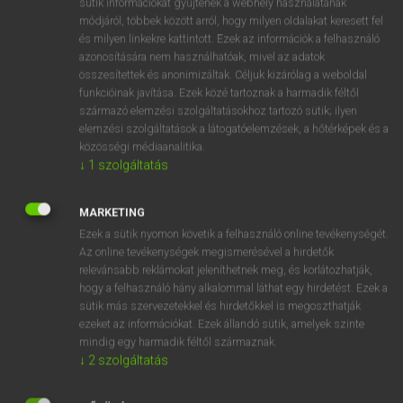
sütik információkat gyűjtenek a webhely használatának
Magyar−holland szótár
arrow_forward_ios
módjáról, többek között arról, hogy milyen oldalakat keresett fel
és milyen linkekre kattintott. Ezek az információk a felhasználó
azonosítására nem használhatóak, mivel az adatok
összesítettek és anonimizáltak. Céljuk kizárólag a weboldal
funkcióinak javítása. Ezek közé tartoznak a harmadik féltől
származó elemzési szolgáltatásokhoz tartozó sütik; ilyen
elemzési szolgáltatások a látogatóelemzések, a hőtérképek és a
VAN ELŐFIZETÉSED?
közösségi médiaanalitika.
Van előfizetésem a teljes szócikk megtekintéséhez.
↓
1
szolgáltatás
BELÉPÉS
MARKETING
Ezek a sütik nyomon követik a felhasználó online tevékenységét.
Az online tevékenységek megismerésével a hirdetők
relevánsabb reklámokat jeleníthetnek meg, és korlátozhatják,
hogy a felhasználó hány alkalommal láthat egy hirdetést. Ezek a
sütik más szervezetekkel és hirdetőkkel is megoszthatják
ezeket az információkat. Ezek állandó sütik, amelyek szinte
NINCS ELŐFIZETÉSED?
mindig egy harmadik féltől származnak.
Nincs regisztrációm és előfizetésem. A szótár 2 órás,
↓
2
szolgáltatás
díjmentes próbaverziójának elindításához regisztrálok és
belépek
.