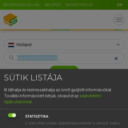
BELÉPÉS EDUID-VAL
BELÉPÉS
REGISZTRÁCIÓ
EN
menu
Holland
search
GR
KERESÉS
SÜTIK LISTÁJA
5
6
7
8
9
ö
ü
ó
TALÁLATOK
31 ms (2 db)
r
t
z
u
i
o
p
ő
ú
Itt láthatja és testreszabhatja az önről gyűjtött információkat.
További információért kérjük, olvasd el az
adatvédelmi
keresztelőmedence
doopvont
g
h
j
k
l
é
á
ű
Ω
tájékoztatónkat
.
Magyar−holland szótár
Holland−magyar szótár
v
b
n
m
,
.
-
AltGr
STATISZTIKA
HENRY KAMMER, BOSCHNÉ ABLONCZY EMŐKE
A statisztikai sütiket „teljesítménysütiknek” is nevezik. Ezek a