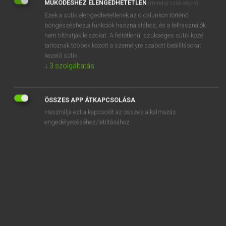
MŰKÖDÉSHEZ ELENGEDHETETLEN
(mindig szükséges)
Ezek a sütik elengedhetetlenek az oldalunkon történő
REGISZTRÁCIÓ
böngészéshez,a funkciók használatához, és a felhasználók
nem tilthatják le azokat. A feltétlenül szükséges sütik közé
tartoznak többek között a személyre szabott beállításokat
kezelő sütik.
↓
3
szolgáltatás
Henry Kammer, Boschné Ablonczy Emőke
MAGYAR−HOLLAND SZÓTÁR
ÖSSZES APP ÁTKAPCSOLÁSA
Kapcsolódó anyagok
Használja ezt a kapcsolót az összes alkalmazás
engedélyezéséhez/letiltásához.
keresztcsont
keresztel
keresztelés
keresztelő
keresztelőmedence
keresztény