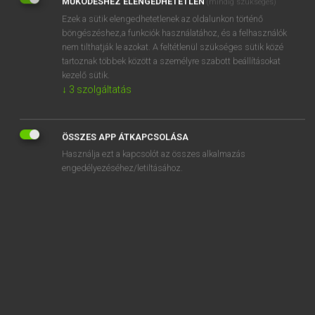
MŰKÖDÉSHEZ ELENGEDHETETLEN
(mindig szükséges)
Ezek a sütik elengedhetetlenek az oldalunkon történő
REGISZTRÁCIÓ
böngészéshez,a funkciók használatához, és a felhasználók
nem tilthatják le azokat. A feltétlenül szükséges sütik közé
tartoznak többek között a személyre szabott beállításokat
kezelő sütik.
↓
3
szolgáltatás
Henry Kammer, Boschné Ablonczy Emőke
MAGYAR−HOLLAND SZÓTÁR
ÖSSZES APP ÁTKAPCSOLÁSA
Kapcsolódó anyagok
Használja ezt a kapcsolót az összes alkalmazás
engedélyezéséhez/letiltásához.
keresztben
keresztboltozat
keresztcsíkos
keresztcsont
keresztel
keresztelés