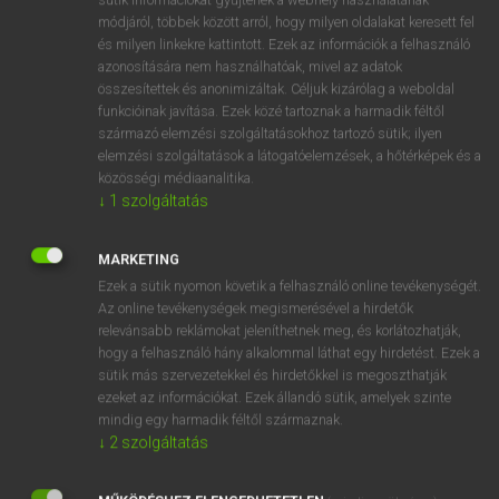
Magyar−holland szótár
arrow_forward_ios
módjáról, többek között arról, hogy milyen oldalakat keresett fel
és milyen linkekre kattintott. Ezek az információk a felhasználó
azonosítására nem használhatóak, mivel az adatok
összesítettek és anonimizáltak. Céljuk kizárólag a weboldal
funkcióinak javítása. Ezek közé tartoznak a harmadik féltől
származó elemzési szolgáltatásokhoz tartozó sütik; ilyen
elemzési szolgáltatások a látogatóelemzések, a hőtérképek és a
VAN ELŐFIZETÉSED?
közösségi médiaanalitika.
Van előfizetésem a teljes szócikk megtekintéséhez.
↓
1
szolgáltatás
BELÉPÉS
MARKETING
Ezek a sütik nyomon követik a felhasználó online tevékenységét.
Az online tevékenységek megismerésével a hirdetők
relevánsabb reklámokat jeleníthetnek meg, és korlátozhatják,
hogy a felhasználó hány alkalommal láthat egy hirdetést. Ezek a
sütik más szervezetekkel és hirdetőkkel is megoszthatják
ezeket az információkat. Ezek állandó sütik, amelyek szinte
NINCS ELŐFIZETÉSED?
mindig egy harmadik féltől származnak.
Nincs regisztrációm és előfizetésem. A szótár 2 órás,
↓
2
szolgáltatás
díjmentes próbaverziójának elindításához regisztrálok és
belépek
.