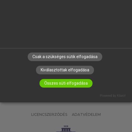
OKTATÁSI INTÉZMÉNYEKNEK
VÁLLALATI MEGOLDÁSOK
SÚGÓ
RÓLUNK
ELÉRHETŐSÉG
SÜTI BEÁLLÍTÁSOK
Csak a szükséges sütik elfogadása
IRATKOZZ FEL HÍRLEVELÜNKRE!
Kiválasztottak elfogadása
Összes süti elfogadása
Powered by Klaro!
LICENCSZERZŐDÉS
ADATVÉDELEM