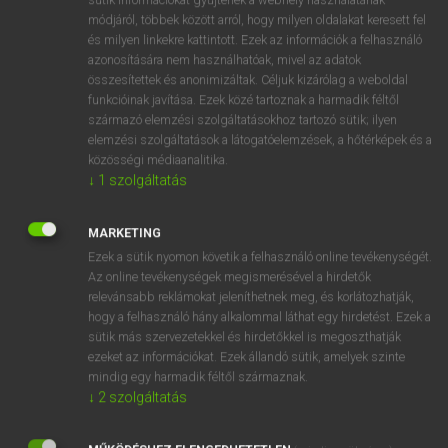
Magyar−holland szótár
arrow_forward_ios
módjáról, többek között arról, hogy milyen oldalakat keresett fel
és milyen linkekre kattintott. Ezek az információk a felhasználó
azonosítására nem használhatóak, mivel az adatok
összesítettek és anonimizáltak. Céljuk kizárólag a weboldal
funkcióinak javítása. Ezek közé tartoznak a harmadik féltől
származó elemzési szolgáltatásokhoz tartozó sütik; ilyen
elemzési szolgáltatások a látogatóelemzések, a hőtérképek és a
VAN ELŐFIZETÉSED?
közösségi médiaanalitika.
Van előfizetésem a teljes szócikk megtekintéséhez.
↓
1
szolgáltatás
BELÉPÉS
MARKETING
Ezek a sütik nyomon követik a felhasználó online tevékenységét.
Az online tevékenységek megismerésével a hirdetők
relevánsabb reklámokat jeleníthetnek meg, és korlátozhatják,
hogy a felhasználó hány alkalommal láthat egy hirdetést. Ezek a
sütik más szervezetekkel és hirdetőkkel is megoszthatják
ezeket az információkat. Ezek állandó sütik, amelyek szinte
NINCS ELŐFIZETÉSED?
mindig egy harmadik féltől származnak.
Nincs regisztrációm és előfizetésem. A szótár 2 órás,
↓
2
szolgáltatás
díjmentes próbaverziójának elindításához regisztrálok és
belépek
.