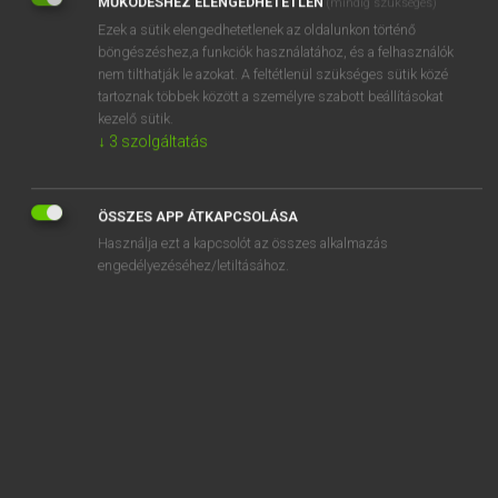
MŰKÖDÉSHEZ ELENGEDHETETLEN
(mindig szükséges)
Ezek a sütik elengedhetetlenek az oldalunkon történő
REGISZTRÁCIÓ
böngészéshez,a funkciók használatához, és a felhasználók
nem tilthatják le azokat. A feltétlenül szükséges sütik közé
tartoznak többek között a személyre szabott beállításokat
kezelő sütik.
↓
3
szolgáltatás
Henry Kammer, Boschné Ablonczy Emőke
MAGYAR−HOLLAND SZÓTÁR
ÖSSZES APP ÁTKAPCSOLÁSA
Kapcsolódó anyagok
Használja ezt a kapcsolót az összes alkalmazás
engedélyezéséhez/letiltásához.
keresztapa
keresztbe
keresztben
keresztboltozat
keresztcsíkos
keresztcsont