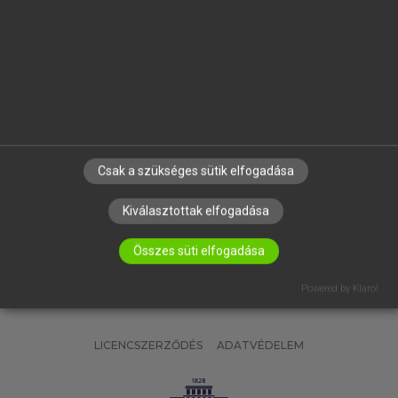
OKTATÁSI INTÉZMÉNYEKNEK
VÁLLALATI MEGOLDÁSOK
SÚGÓ
RÓLUNK
ELÉRHETŐSÉG
SÜTI BEÁLLÍTÁSOK
Csak a szükséges sütik elfogadása
IRATKOZZ FEL HÍRLEVELÜNKRE!
Kiválasztottak elfogadása
Összes süti elfogadása
Powered by Klaro!
LICENCSZERZŐDÉS
ADATVÉDELEM