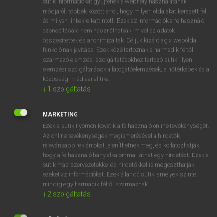
sütik információkat gyűjtenek a webhely használatának
Magyar−holland szótár
arrow_forward_ios
módjáról, többek között arról, hogy milyen oldalakat keresett fel
és milyen linkekre kattintott. Ezek az információk a felhasználó
azonosítására nem használhatóak, mivel az adatok
összesítettek és anonimizáltak. Céljuk kizárólag a weboldal
funkcióinak javítása. Ezek közé tartoznak a harmadik féltől
származó elemzési szolgáltatásokhoz tartozó sütik; ilyen
elemzési szolgáltatások a látogatóelemzések, a hőtérképek és a
VAN ELŐFIZETÉSED?
közösségi médiaanalitika.
Van előfizetésem a teljes szócikk megtekintéséhez.
↓
1
szolgáltatás
BELÉPÉS
MARKETING
Ezek a sütik nyomon követik a felhasználó online tevékenységét.
Az online tevékenységek megismerésével a hirdetők
relevánsabb reklámokat jeleníthetnek meg, és korlátozhatják,
hogy a felhasználó hány alkalommal láthat egy hirdetést. Ezek a
sütik más szervezetekkel és hirdetőkkel is megoszthatják
ezeket az információkat. Ezek állandó sütik, amelyek szinte
NINCS ELŐFIZETÉSED?
mindig egy harmadik féltől származnak.
Nincs regisztrációm és előfizetésem. A szótár 2 órás,
↓
2
szolgáltatás
díjmentes próbaverziójának elindításához regisztrálok és
belépek
.