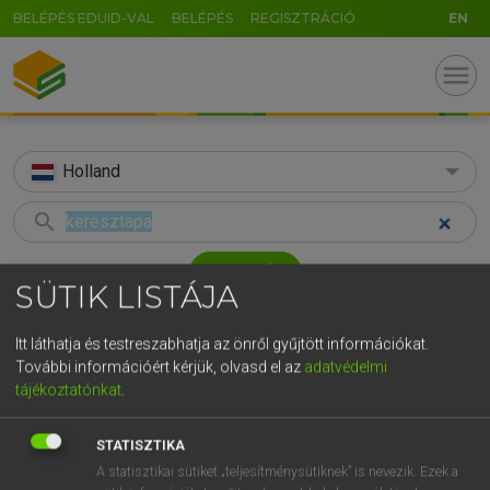
BELÉPÉS EDUID-VAL
BELÉPÉS
REGISZTRÁCIÓ
EN
menu
Holland
search
GR
KERESÉS
SÜTIK LISTÁJA
5
6
7
8
9
ö
ü
ó
TALÁLATOK
45 ms (5 db)
r
t
z
u
i
o
p
ő
ú
Itt láthatja és testreszabhatja az önről gyűjtött információkat.
További információért kérjük, olvasd el az
adatvédelmi
keresztapa
peet
pee
g
h
j
k
l
é
á
ű
Ω
tájékoztatónkat
.
Magyar−holland szótár
Holland−magyar szótár
Hollan
v
b
n
m
,
.
-
AltGr
STATISZTIKA
HENRY KAMMER, BOSCHNÉ ABLONCZY EMŐKE
A statisztikai sütiket „teljesítménysütiknek” is nevezik. Ezek a