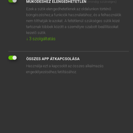
MŰKÖDÉSHEZ ELENGEDHETETLEN
(mindig szükséges)
Ezek a sütik elengedhetetlenek az oldalunkon történő
REGISZTRÁCIÓ
böngészéshez,a funkciók használatához, és a felhasználók
nem tilthatják le azokat. A feltétlenül szükséges sütik közé
tartoznak többek között a személyre szabott beállításokat
kezelő sütik.
↓
3
szolgáltatás
Henry Kammer, Boschné Ablonczy Emőke
MAGYAR−HOLLAND SZÓTÁR
ÖSSZES APP ÁTKAPCSOLÁSA
Kapcsolódó anyagok
Használja ezt a kapcsolót az összes alkalmazás
engedélyezéséhez/letiltásához.
kérész
kérészéletű
kereszt
keresztanya
keresztapa
keresztbe