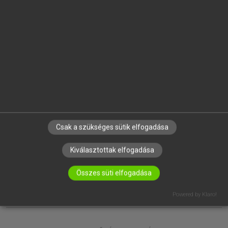
EGYÉNI FELHASZNÁLÓKNAK
TANULÓKNAK
OKTATÁSI INTÉZMÉNYEKNEK
VÁLLALATI MEGOLDÁSOK
SÚGÓ
RÓLUNK
ELÉRHETŐSÉG
SÜTI BEÁLLÍTÁSOK
Csak a szükséges sütik elfogadása
IRATKOZZ FEL HÍRLEVELÜNKRE!
Kiválasztottak elfogadása
Összes süti elfogadása
Powered by Klaro!