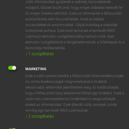
Magyar−holland szótár
arrow_forward_ios
sütik információkat gyűjtenek a webhely használatának
módjáról, többek között arról, hogy milyen oldalakat keresett fel
és milyen linkekre kattintott. Ezek az információk a felhasználó
azonosítására nem használhatóak, mivel az adatok
összesítettek és anonimizáltak. Céljuk kizárólag a weboldal
funkcióinak javítása. Ezek közé tartoznak a harmadik féltől
származó elemzési szolgáltatásokhoz tartozó sütik; ilyen
VAN ELŐFIZETÉSED?
elemzési szolgáltatások a látogatóelemzések, a hőtérképek és a
közösségi médiaanalitika.
Van előfizetésem a teljes szócikk megtekintéséhez.
↓
1
szolgáltatás
BELÉPÉS
MARKETING
Ezek a sütik nyomon követik a felhasználó online tevékenységét.
Az online tevékenységek megismerésével a hirdetők
relevánsabb reklámokat jeleníthetnek meg, és korlátozhatják,
hogy a felhasználó hány alkalommal láthat egy hirdetést. Ezek a
sütik más szervezetekkel és hirdetőkkel is megoszthatják
ezeket az információkat. Ezek állandó sütik, amelyek szinte
NINCS ELŐFIZETÉSED?
mindig egy harmadik féltől származnak.
Nincs regisztrációm és előfizetésem. A szótár 2 órás,
↓
2
szolgáltatás
díjmentes próbaverziójának elindításához regisztrálok és
belépek
.