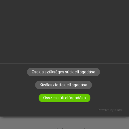
EGYÉNI FELHASZNÁLÓKNAK
TANULÓKNAK
OKTATÁSI INTÉZMÉNYEKNEK
VÁLLALATI MEGOLDÁSOK
SÚGÓ
RÓLUNK
ELÉRHETŐSÉG
SÜTI BEÁLLÍTÁSOK
Csak a szükséges sütik elfogadása
IRATKOZZ FEL HÍRLEVELÜNKRE!
Kiválasztottak elfogadása
Összes süti elfogadása
Powered by Klaro!