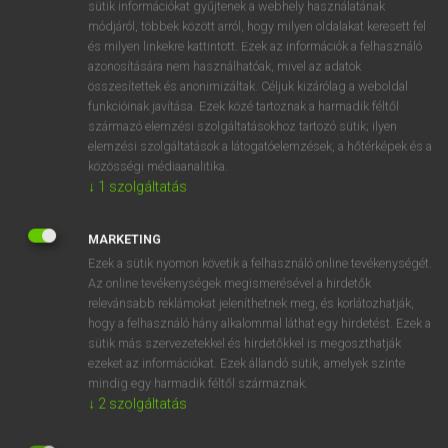
Magyar−holland szótár
arrow_forward_ios
sütik információkat gyűjtenek a webhely használatának
módjáról, többek között arról, hogy milyen oldalakat keresett fel
és milyen linkekre kattintott. Ezek az információk a felhasználó
azonosítására nem használhatóak, mivel az adatok
összesítettek és anonimizáltak. Céljuk kizárólag a weboldal
funkcióinak javítása. Ezek közé tartoznak a harmadik féltől
származó elemzési szolgáltatásokhoz tartozó sütik; ilyen
VAN ELŐFIZETÉSED?
elemzési szolgáltatások a látogatóelemzések, a hőtérképek és a
közösségi médiaanalitika.
Van előfizetésem a teljes szócikk megtekintéséhez.
↓
1
szolgáltatás
BELÉPÉS
MARKETING
Ezek a sütik nyomon követik a felhasználó online tevékenységét.
Az online tevékenységek megismerésével a hirdetők
relevánsabb reklámokat jeleníthetnek meg, és korlátozhatják,
hogy a felhasználó hány alkalommal láthat egy hirdetést. Ezek a
sütik más szervezetekkel és hirdetőkkel is megoszthatják
ezeket az információkat. Ezek állandó sütik, amelyek szinte
NINCS ELŐFIZETÉSED?
mindig egy harmadik féltől származnak.
Nincs regisztrációm és előfizetésem. A szótár 2 órás,
↓
2
szolgáltatás
díjmentes próbaverziójának elindításához regisztrálok és
belépek
.