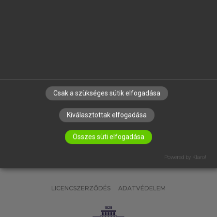
OKTATÁSI INTÉZMÉNYEKNEK
VÁLLALATI MEGOLDÁSOK
SÚGÓ
RÓLUNK
ELÉRHETŐSÉG
SÜTI BEÁLLÍTÁSOK
Csak a szükséges sütik elfogadása
IRATKOZZ FEL HÍRLEVELÜNKRE!
Kiválasztottak elfogadása
Összes süti elfogadása
Powered by Klaro!
LICENCSZERZŐDÉS
ADATVÉDELEM