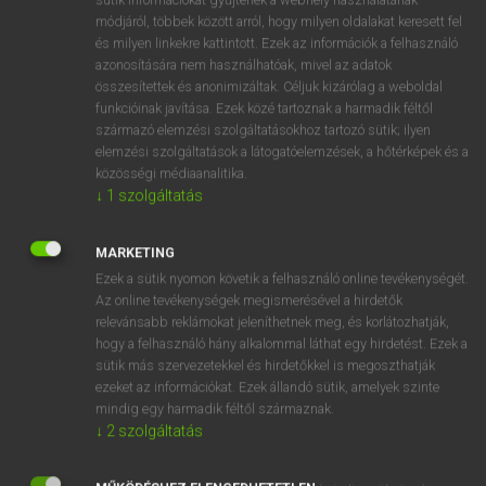
Magyar−holland szótár
módjáról, többek között arról, hogy milyen oldalakat keresett fel
és milyen linkekre kattintott. Ezek az információk a felhasználó
azonosítására nem használhatóak, mivel az adatok
összesítettek és anonimizáltak. Céljuk kizárólag a weboldal
funkcióinak javítása. Ezek közé tartoznak a harmadik féltől
származó elemzési szolgáltatásokhoz tartozó sütik; ilyen
elemzési szolgáltatások a látogatóelemzések, a hőtérképek és a
VAN ELŐFIZETÉSED?
közösségi médiaanalitika.
Van előfizetésem a teljes szócikk megtekintéséhez.
↓
1
szolgáltatás
BELÉPÉS
MARKETING
Ezek a sütik nyomon követik a felhasználó online tevékenységét.
Az online tevékenységek megismerésével a hirdetők
relevánsabb reklámokat jeleníthetnek meg, és korlátozhatják,
hogy a felhasználó hány alkalommal láthat egy hirdetést. Ezek a
sütik más szervezetekkel és hirdetőkkel is megoszthatják
ezeket az információkat. Ezek állandó sütik, amelyek szinte
NINCS ELŐFIZETÉSED?
mindig egy harmadik féltől származnak.
Nincs regisztrációm és előfizetésem. A szótár 2 órás,
↓
2
szolgáltatás
díjmentes próbaverziójának elindításához regisztrálok és
belépek
.