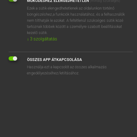
MŰKÖDÉSHEZ ELENGEDHETETLEN
(mindig szükséges)
Ezek a sütik elengedhetetlenek az oldalunkon történő
REGISZTRÁCIÓ
böngészéshez,a funkciók használatához, és a felhasználók
nem tilthatják le azokat. A feltétlenül szükséges sütik közé
tartoznak többek között a személyre szabott beállításokat
kezelő sütik.
↓
3
szolgáltatás
Henry Kammer, Boschné Ablonczy Emőke
MAGYAR−HOLLAND SZÓTÁR
ÖSSZES APP ÁTKAPCSOLÁSA
Kapcsolódó anyagok
Használja ezt a kapcsolót az összes alkalmazás
engedélyezéséhez/letiltásához.
keresztüljár
keresztüljut
keresztül-kasul
keresztüllát
keresztüllő
keresztülmegy