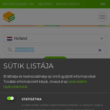
BELÉPÉS EDUID-VAL
BELÉPÉS
REGISZTRÁCIÓ
EN
menu
Holland
search
GR
KERESÉS
SÜTIK LISTÁJA
5
6
7
8
9
ö
ü
ó
TALÁLATOK
34 ms (1 db)
Itt láthatja és testreszabhatja az önről gyűjtött információkat.
r
t
z
u
i
o
p
ő
ú
További információért kérjük, olvasd el az
adatvédelmi
keresztüllő
tájékoztatónkat
.
g
h
j
k
l
é
á
ű
Ω
Magyar−holland szótár
v
b
n
m
,
.
-
AltGr
STATISZTIKA
HENRY KAMMER, BOSCHNÉ ABLONCZY EMŐKE
A statisztikai sütiket „teljesítménysütiknek” is nevezik. Ezek a
sütik információkat gyűjtenek a webhely használatának