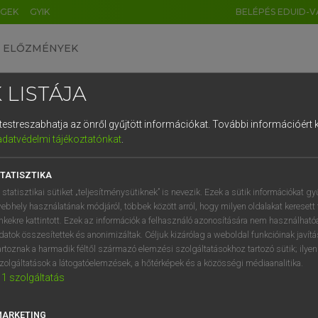
ÉGEK
GYIK
BELÉPÉS EDUID-V
ELŐZMÉNYEK
 LISTÁJA
és testreszabhatja az önről gyűjtött információkat.
További információért k
HU
DE
CN
FR
ES
IT
NL
RU
GR
adatvédelmi tájékoztatónkat
.
Y KAMMER, BOSCHNÉ ABLONCZY EMŐKE
1
2
3
4
5
6
7
8
9
ar−holland szótár
TATISZTIKA
q
w
e
r
t
z
u
i
 statisztikai sütiket „teljesítménysütiknek” is nevezik. Ezek a sütik információkat gy
ebhely használatának módjáról, többek között arról, hogy milyen oldalakat keresett 
a
s
d
f
g
h
j
k
l
é
inkekre kattintott. Ezek az információk a felhasználó azonosítására nem használható
datok összesítettek és anonimizáltak. Céljuk kizárólag a weboldal funkcióinak javít
í
y
x
c
v
b
n
m
,
.
artoznak a harmadik féltől származó elemzési szolgáltatásokhoz tartozó sütik; ilye
zolgáltatások a látogatóelemzések, a hőtérképek és a közösségi médiaanalitika.
VAN ELŐFIZETÉSED?
NINCS ELŐFIZETÉSED
1
szolgáltatás
előfizetésem a teljes szócikk
Nincs regisztrációm és előfiz
megtekintéséhez.
A szótár 2 órás, díjmente
MARKETING