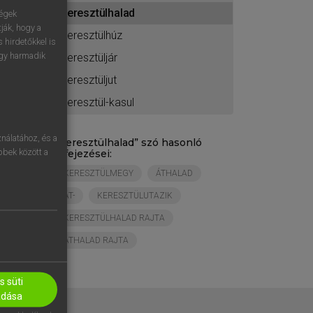
ához
keresztülhalad
ségek
ják, hogy a
keresztülhúz
 hirdetőkkel is
egy harmadik
keresztüljár
keresztüljut
keresztül-kasul
nálatához, és a
„
keresztülhalad
” szó hasonló
öbbek között a
kifejezései:
KERESZTÜLMEGY
ÁTHALAD
ÁT-
KERESZTÜLUTAZIK
KERESZTÜLHALAD RAJTA
ÁTHALAD RAJTA
 süti
adása