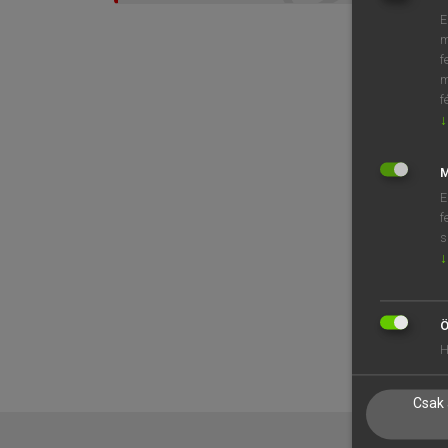
E
m
f
m
f
↓
M
E
f
s
↓
Ö
H
Csak 