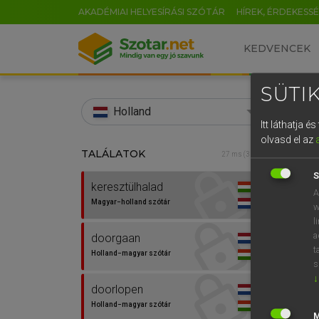
AKADÉMIAI HELYESÍRÁSI SZÓTÁR
HÍREK, ÉRDEKESS
KEDVENCEK
SÜTIK
search
Holland
Itt láthatja 
EN
olvasd el az
TALÁLATOK
HENR
27 ms (3 db)
0
Magy
S
keresztülhalad
A
Magyar−holland szótár
w
l
a
doorgaan
t
Holland−magyar szótár
s
↓
doorlopen
Van 
Holland−magyar szótár