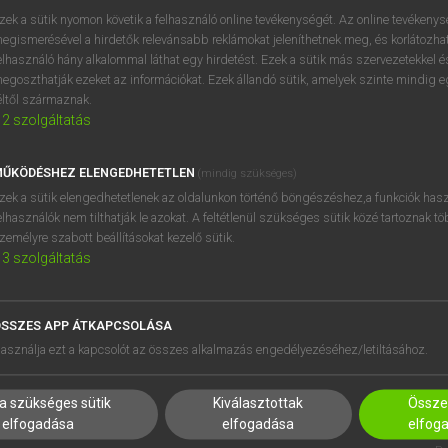
próbaverziójának elindítás
zek a sütik nyomon követik a felhasználó online tevékenységét. Az online tevékeny
BELÉPÉS
regisztrálok és
belépek
.
egismerésével a hirdetők relevánsabb reklámokat jeleníthetnek meg, és korlátozhat
elhasználó hány alkalommal láthat egy hirdetést. Ezek a sütik más szervezetekkel és
egoszthatják ezeket az információkat. Ezek állandó sütik, amelyek szinte mindig 
REGISZTRÁCIÓ
éltől származnak.
2
szolgáltatás
ŰKÖDÉSHEZ ELENGEDHETETLEN
(mindig szükséges)
zek a sütik elengedhetetlenek az oldalunkon történő böngészéshez,a funkciók hasz
elhasználók nem tilthatják le azokat. A feltétlenül szükséges sütik közé tartoznak t
zemélyre szabott beállításokat kezelő sütik.
3
szolgáltatás
SSZES APP ÁTKAPCSOLÁSA
asználja ezt a kapcsolót az összes alkalmazás engedélyezéséhez/letiltásához.
a szükséges sütik
Kiválasztottak
Összes
elfogadása
elfogadása
elfog