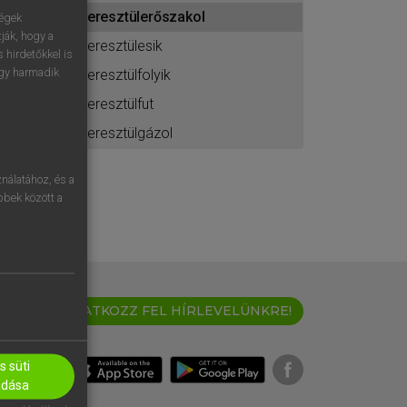
ához
keresztülerőszakol
ségek
ják, hogy a
keresztülesik
 hirdetőkkel is
egy harmadik
keresztülfolyik
keresztülfut
keresztülgázol
nálatához, és a
öbbek között a
IRATKOZZ FEL HÍRLEVELÜNKRE!
 süti
adása