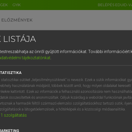
ÉGEK
GYIK
BELÉPÉS EDUID-V
ELŐZMÉNYEK
 LISTÁJA
és testreszabhatja az önről gyűjtött információkat.
További információért k
HU
DE
CN
FR
ES
IT
NL
RU
GR
adatvédelmi tájékoztatónkat
.
Y KAMMER, BOSCHNÉ ABLONCZY EMŐKE
1
2
3
4
5
6
7
8
9
ar−holland szótár
TATISZTIKA
q
w
e
r
t
z
u
i
 statisztikai sütiket „teljesítménysütiknek” is nevezik. Ezek a sütik információkat gy
ebhely használatának módjáról, többek között arról, hogy milyen oldalakat keresett 
a
s
d
f
g
h
j
k
l
é
inkekre kattintott. Ezek az információk a felhasználó azonosítására nem használható
datok összesítettek és anonimizáltak. Céljuk kizárólag a weboldal funkcióinak javít
í
y
x
c
v
b
n
m
,
.
artoznak a harmadik féltől származó elemzési szolgáltatásokhoz tartozó sütik; ilye
zolgáltatások a látogatóelemzések, a hőtérképek és a közösségi médiaanalitika.
VAN ELŐFIZETÉSED?
NINCS ELŐFIZETÉSED
1
szolgáltatás
előfizetésem a teljes szócikk
Nincs regisztrációm és előfiz
megtekintéséhez.
A szótár 2 órás, díjmente
MARKETING