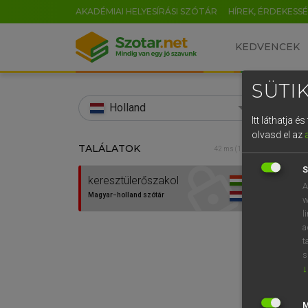
AKADÉMIAI HELYESÍRÁSI SZÓTÁR
HÍREK, ÉRDEKESS
KEDVENCEK
SÜTIK
search
Holland
Itt láthatja 
EN
olvasd el az
TALÁLATOK
HENR
42 ms (1 db)
0
Magy
S
keresztülerőszakol
A
Magyar−holland szótár
w
l
a
t
s
↓
Van 