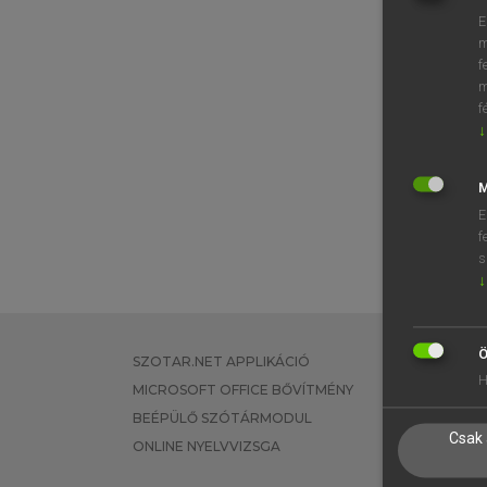
E
m
f
m
f
↓
M
E
f
s
↓
Ö
SZOTAR.NET APPLIKÁCIÓ
EGYÉNI FEL
H
MICROSOFT OFFICE BŐVÍTMÉNY
TANULÓKNA
BEÉPÜLŐ SZÓTÁRMODUL
OKTATÁSI I
Csak 
ONLINE NYELVVIZSGA
VÁLLALATI 