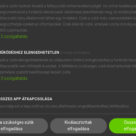
próbaverziójának elindítás
zek a sütik nyomon követik a felhasználó online tevékenységét. Az online tevékeny
BELÉPÉS
regisztrálok és
belépek
.
egismerésével a hirdetők relevánsabb reklámokat jeleníthetnek meg, és korlátozhat
elhasználó hány alkalommal láthat egy hirdetést. Ezek a sütik más szervezetekkel és
egoszthatják ezeket az információkat. Ezek állandó sütik, amelyek szinte mindig 
REGISZTRÁCIÓ
éltől származnak.
2
szolgáltatás
ŰKÖDÉSHEZ ELENGEDHETETLEN
(mindig szükséges)
zek a sütik elengedhetetlenek az oldalunkon történő böngészéshez,a funkciók hasz
elhasználók nem tilthatják le azokat. A feltétlenül szükséges sütik közé tartoznak t
zemélyre szabott beállításokat kezelő sütik.
3
szolgáltatás
SSZES APP ÁTKAPCSOLÁSA
HASZNÁLÓKNAK
SÚGÓ
asználja ezt a kapcsolót az összes alkalmazás engedélyezéséhez/letiltásához.
K
RÓLUNK
NTÉZMÉNYEKNEK
ELÉRHETŐSÉG
a szükséges sütik
Kiválasztottak
Összes
MEGOLDÁSOK
SÜTI BEÁLLÍTÁSOK
elfogadása
elfogadása
elfog