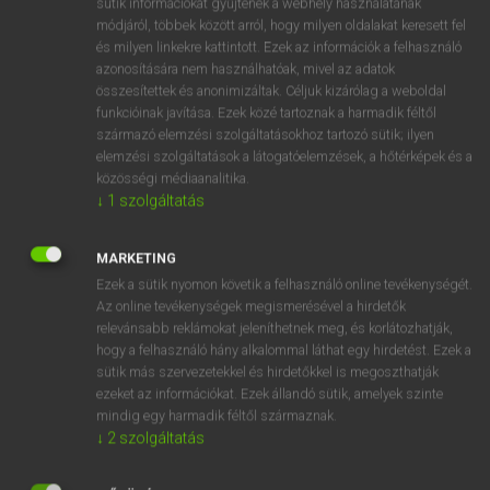
sütik információkat gyűjtenek a webhely használatának
Magyar−holland szótár
arrow_forward_ios
módjáról, többek között arról, hogy milyen oldalakat keresett fel
és milyen linkekre kattintott. Ezek az információk a felhasználó
azonosítására nem használhatóak, mivel az adatok
összesítettek és anonimizáltak. Céljuk kizárólag a weboldal
funkcióinak javítása. Ezek közé tartoznak a harmadik féltől
származó elemzési szolgáltatásokhoz tartozó sütik; ilyen
elemzési szolgáltatások a látogatóelemzések, a hőtérképek és a
VAN ELŐFIZETÉSED?
közösségi médiaanalitika.
Van előfizetésem a teljes szócikk megtekintéséhez.
↓
1
szolgáltatás
BELÉPÉS
MARKETING
Ezek a sütik nyomon követik a felhasználó online tevékenységét.
Az online tevékenységek megismerésével a hirdetők
relevánsabb reklámokat jeleníthetnek meg, és korlátozhatják,
hogy a felhasználó hány alkalommal láthat egy hirdetést. Ezek a
sütik más szervezetekkel és hirdetőkkel is megoszthatják
ezeket az információkat. Ezek állandó sütik, amelyek szinte
NINCS ELŐFIZETÉSED?
mindig egy harmadik féltől származnak.
Nincs regisztrációm és előfizetésem. A szótár 2 órás,
↓
2
szolgáltatás
díjmentes próbaverziójának elindításához regisztrálok és
belépek
.