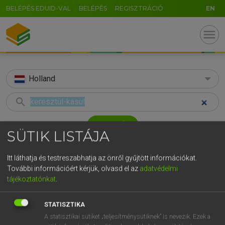
BELÉPÉS EDUID-VAL
BELÉPÉS
REGISZTRÁCIÓ
EN
menu
Holland
search
GR
KERESÉS
SÜTIK LISTÁJA
5
6
7
8
9
ö
ü
ó
TALÁLATOK
42 ms (6 db)
r
t
z
u
i
o
p
ő
ú
Itt láthatja és testreszabhatja az önről gyűjtött információkat.
További információért kérjük, olvasd el az
adatvédelmi
keresztül-kasul
door
door
g
h
j
k
l
é
á
ű
Ω
tájékoztatónkat
.
Magyar−holland szótár
Holland−magyar szótár
Hollan
v
b
n
m
,
.
-
AltGr
STATISZTIKA
HENRY KAMMER, BOSCHNÉ ABLONCZY EMŐKE
A statisztikai sütiket „teljesítménysütiknek” is nevezik. Ezek a