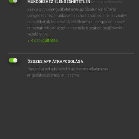
MŰKÖDÉSHEZ ELENGEDHETETLEN
(mindig szükséges)
Ezek a sütik elengedhetetlenek az oldalunkon történő
REGISZTRÁCIÓ
böngészéshez,a funkciók használatához, és a felhasználók
nem tilthatják le azokat. A feltétlenül szükséges sütik közé
tartoznak többek között a személyre szabott beállításokat
kezelő sütik.
↓
3
szolgáltatás
Henry Kammer, Boschné Ablonczy Emőke
MAGYAR−HOLLAND SZÓTÁR
ÖSSZES APP ÁTKAPCSOLÁSA
Kapcsolódó anyagok
Használja ezt a kapcsolót az összes alkalmazás
engedélyezéséhez/letiltásához.
keresztülhalad
keresztülhúz
keresztüljár
keresztüljut
keresztül-kasul
keresztüllát