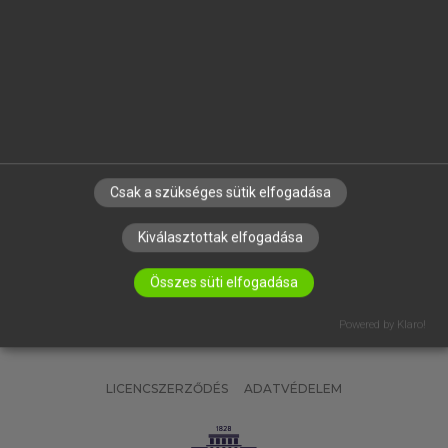
OKTATÁSI INTÉZMÉNYEKNEK
VÁLLALATI MEGOLDÁSOK
SÚGÓ
RÓLUNK
ELÉRHETŐSÉG
SÜTI BEÁLLÍTÁSOK
Csak a szükséges sütik elfogadása
IRATKOZZ FEL HÍRLEVELÜNKRE!
Kiválasztottak elfogadása
Összes süti elfogadása
Powered by Klaro!
LICENCSZERZŐDÉS
ADATVÉDELEM