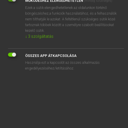
MŰKÖDÉSHEZ ELENGEDHETETLEN
(mindig szükséges)
Ezek a sütik elengedhetetlenek az oldalunkon történő
REGISZTRÁCIÓ
böngészéshez,a funkciók használatához, és a felhasználók
nem tilthatják le azokat. A feltétlenül szükséges sütik közé
tartoznak többek között a személyre szabott beállításokat
kezelő sütik.
↓
3
szolgáltatás
Henry Kammer, Boschné Ablonczy Emőke
MAGYAR−HOLLAND SZÓTÁR
ÖSSZES APP ÁTKAPCSOLÁSA
Kapcsolódó anyagok
Használja ezt a kapcsolót az összes alkalmazás
engedélyezéséhez/letiltásához.
keresztelő
keresztelőmedence
keresztény
kereszténydemokrata
keresztényi
kereszténység