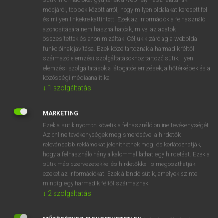
Magyar−holland szótár
arrow_forward_ios
módjáról, többek között arról, hogy milyen oldalakat keresett fel
és milyen linkekre kattintott. Ezek az információk a felhasználó
azonosítására nem használhatóak, mivel az adatok
összesítettek és anonimizáltak. Céljuk kizárólag a weboldal
funkcióinak javítása. Ezek közé tartoznak a harmadik féltől
származó elemzési szolgáltatásokhoz tartozó sütik; ilyen
elemzési szolgáltatások a látogatóelemzések, a hőtérképek és a
VAN ELŐFIZETÉSED?
közösségi médiaanalitika.
Van előfizetésem a teljes szócikk megtekintéséhez.
↓
1
szolgáltatás
BELÉPÉS
MARKETING
Ezek a sütik nyomon követik a felhasználó online tevékenységét.
Az online tevékenységek megismerésével a hirdetők
relevánsabb reklámokat jeleníthetnek meg, és korlátozhatják,
hogy a felhasználó hány alkalommal láthat egy hirdetést. Ezek a
sütik más szervezetekkel és hirdetőkkel is megoszthatják
ezeket az információkat. Ezek állandó sütik, amelyek szinte
NINCS ELŐFIZETÉSED?
mindig egy harmadik féltől származnak.
Nincs regisztrációm és előfizetésem. A szótár 2 órás,
↓
2
szolgáltatás
díjmentes próbaverziójának elindításához regisztrálok és
belépek
.